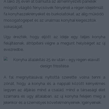
A lakó 25 éven át bámulta az álmennyezeti panelek
mögött világító fénycsövek fényénél a régen idejétmúlt
fa konyhaszekrényeket és burkolatokat, az alig működő
mosogatógépet és az unalmas konyhai kiegészítők
sokaságát.
Úgy érezték, hogy eljött az ideje egy teljes konyha
felújításnak, átröpíteni végre a megunt helyiséget az új
évezredbe.
A fal megnyitásával nyitottá szerette volna tenni a
zónát, hogy a konyha és a nappali között kényelmes
legyen az átjárás mind a család, mind a társasági élet
számára és úgy általában, az új konyha felejen meg a
jelenkor és a személyes követelményeinek, igényeinek.