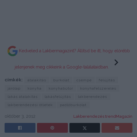
Kedveled a Lakbermagazint? Állítsd be itt, hogy előrébb
jelenjenek meg cikkeink a Google-találataidban.
címkék:
átalakítás
burkolat
csempe
felújítás
járólap
konyha
konyhabútor
konyhafelszerelés
lakás átalakítás
lakásfelújítás
lakberendezés
lakberendezési ötletek
padlóburkolat
október 3, 2012
Lakberendezés trendMagazin