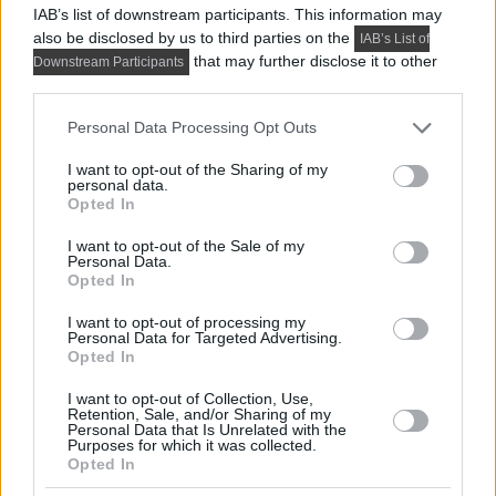
IAB’s list of downstream participants. This information may
also be disclosed by us to third parties on the
IAB’s List of
that may further disclose it to other
Downstream Participants
third parties.
Please note that this website/app uses one or more Google
Personal Data Processing Opt Outs
services and may gather and store information including but
not limited to your visit or usage behaviour. You may click to
I want to opt-out of the Sharing of my
HÁZAK, ENTERIŐRÖK - INSPIRÁCIÓ KÉPEKBEN
personal data.
grant or deny consent to Google and its third-party tags to
Opted In
Hangulatos minimalista stílus anya és lánya 74 m²-es
use your data for below specified purposes in below Google
otthonában
consent section.
I want to opt-out of the Sale of my
Personal Data.
A 74 m²-es, háromszobás lakást egy hölgy
Opted In
megbízásából rendezte be a tervező,...
I want to opt-out of processing my
Personal Data for Targeted Advertising.
Opted In
I want to opt-out of Collection, Use,
Retention, Sale, and/or Sharing of my
Personal Data that Is Unrelated with the
Purposes for which it was collected.
Opted In