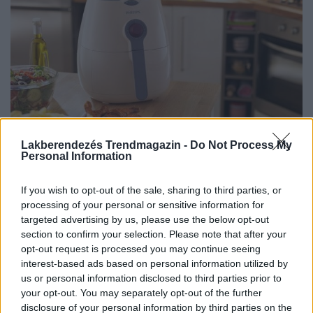
Lakberendezés Trendmagazin -
Do Not Process My
Personal Information
Olaj nélküli olajsütő és további háztartástechnikai
újdonságok a Philips-től
If you wish to opt-out of the sale, sharing to third parties, or
processing of your personal or sensitive information for
targeted advertising by us, please use the below opt-out
section to confirm your selection. Please note that after your
Itt:
Modern lakberendezés
opt-out request is processed you may continue seeing
Ezek a cikkek is érdekelhetnek:
interest-based ads based on personal information utilized by
us or personal information disclosed to third parties prior to
your opt-out. You may separately opt-out of the further
disclosure of your personal information by third parties on the