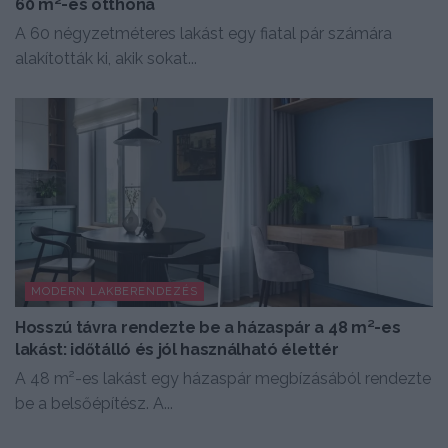
60 m²-es otthona
A 60 négyzetméteres lakást egy fiatal pár számára
alakították ki, akik sokat...
MODERN LAKBERENDEZÉS
Hosszú távra rendezte be a házaspár a 48 m²-es
lakást: időtálló és jól használható élettér
A 48 m²-es lakást egy házaspár megbízásából rendezte
be a belsőépítész. A...