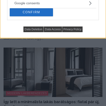
Google consents
HÍREK, TREND, STÍLUS ÉS DESIGN
CONFIRM
Összeköltöző pár 56 m²-es lakása: dolgozósarok a
szekrényben, konyhasziget, színes részletek
Data Deletion
Data Access
Privacy Policy
Az 56 négyzetméteres lakást egy fiatal pár számára
alakították ki, akik egy...
MODERN LAKBERENDEZÉS
Így lett a minimalista lakás barátságos: fiatal pár új,