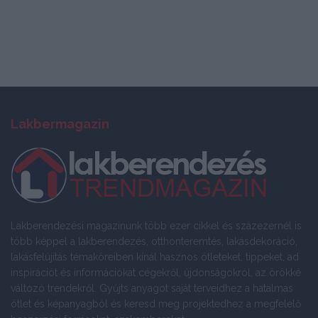
Lakbermagazin
Lakberendezési magazinunk több ezer cikkel és százezernél is
több képpel a lakberendezés, otthonteremtés, lakásdekoráció,
lakásfelújítás témaköreiben kínál hasznos ötleteket, tippeket, ad
inspirációt és információkat cégekről, újdonságokról, az örökké
változó trendekről. Gyűjts anyagot saját terveidhez a hatalmas
ötlet és képanyagból és keresd meg projektedhez a megfelelő