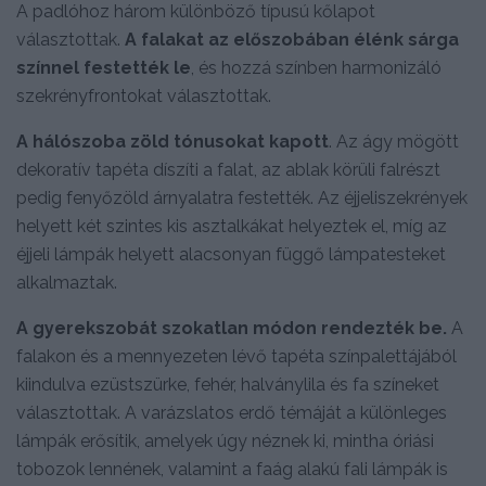
A padlóhoz három különböző típusú kőlapot
választottak.
A falakat az előszobában élénk sárga
színnel festették le
, és hozzá színben harmonizáló
szekrényfrontokat választottak.
A hálószoba zöld tónusokat kapott
. Az ágy mögött
dekoratív tapéta díszíti a falat, az ablak körüli falrészt
pedig fenyőzöld árnyalatra festették. Az éjjeliszekrények
helyett két szintes kis asztalkákat helyeztek el, míg az
éjjeli lámpák helyett alacsonyan függő lámpatesteket
alkalmaztak.
A gyerekszobát szokatlan módon rendezték be.
A
falakon és a mennyezeten lévő tapéta színpalettájából
kiindulva ezüstszürke, fehér, halványlila és fa színeket
választottak. A varázslatos erdő témáját a különleges
lámpák erősítik, amelyek úgy néznek ki, mintha óriási
tobozok lennének, valamint a faág alakú fali lámpák is