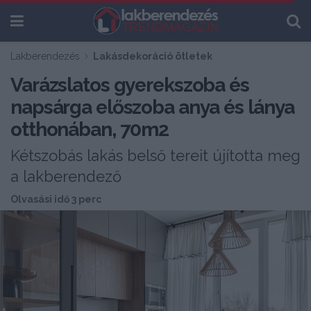
Lakberendezés
Lakásdekoráció ötletek
Varázslatos gyerekszoba és
napsárga előszoba anya és lánya
otthonában, 70m2
Kétszobás lakás belső tereit újította meg
a lakberendező
Olvasási idő 3 perc