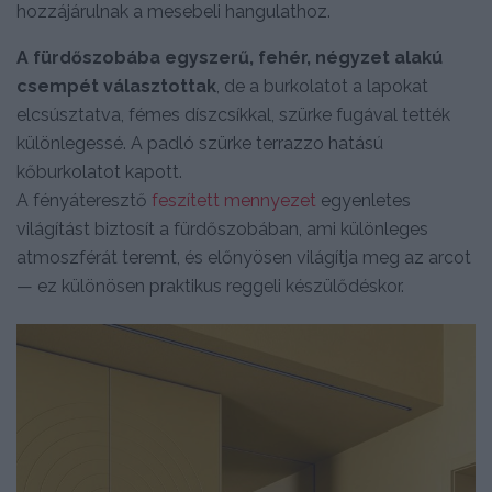
hozzájárulnak a mesebeli hangulathoz.
A fürdőszobába egyszerű, fehér, négyzet alakú
csempét választottak
, de a burkolatot a lapokat
elcsúsztatva, fémes díszcsíkkal, szürke fugával tették
különlegessé. A padló szürke terrazzo hatású
kőburkolatot kapott.
A fényáteresztő
feszített mennyezet
egyenletes
világítást biztosít a fürdőszobában, ami különleges
atmoszférát teremt, és előnyösen világítja meg az arcot
— ez különösen praktikus reggeli készülődéskor.