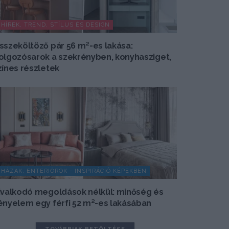
HÍREK, TREND, STÍLUS ÉS DESIGN
sszeköltöző pár 56 m²-es lakása:
olgozósarok a szekrényben, konyhasziget,
zínes részletek
HÁZAK, ENTERIŐRÖK - INSPIRÁCIÓ KÉPEKBEN
ivalkodó megoldások nélkül: minőség és
ényelem egy férfi 52 m²-es lakásában