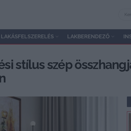
LAKÁSFELSZERELÉS
LAKBERENDEZŐ
IN
si stílus szép összhang
n