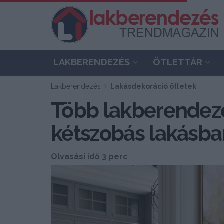
LAKBERENDEZÉS
ÖTLETTÁR
Lakberendezés
Lakásdekoráció ötletek
Több lakberendezé
kétszobás lakásba
Olvasási idő 3 perc