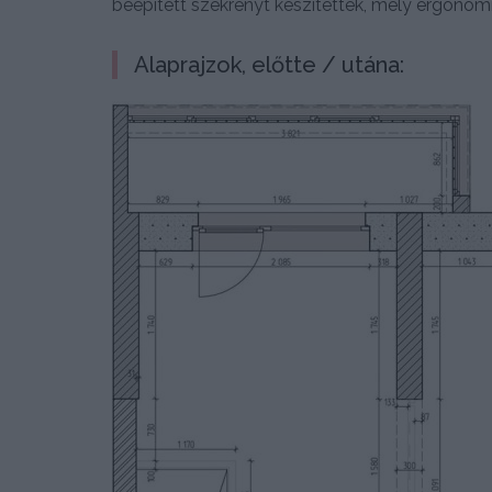
beépített szekrényt készítettek, mely ergonomik
Alaprajzok, előtte / utána: