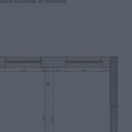
usan illeszkedik az enteriőrbe.