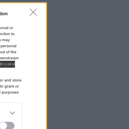
tion
sonal or
ection to
ou may
 personal
out of the
 downstream
B’s List of
er and store
to grant or
ed purposes