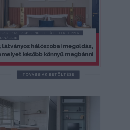
PRAKTIKUS LAKBERENDEZÉSI ÖTLETEK, TIPPEK, 
TANÁCSOK
5 látványos hálószobai megoldás,
amelyet később könnyű megbánni
TOVÁBBIAK BETÖLTÉSE