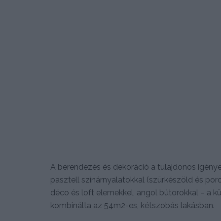
A berendezés és dekoráció a tulajdonos igényei s
pasztell színárnyalatokkal (szürkészöld és poros
déco és loft elemekkel, angol bútorokkal – a 
kombinálta az 54m2-es, kétszobás lakásban.