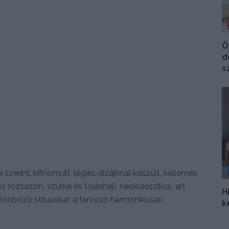
Ö
d
s
zerint, kifinomult, légies dizájnnal készült, kellemes
 rózsaszín, szürke és tojáshéj), neoklasszikus, art
H
különböző stílusokat a tervező harmonikusan
k