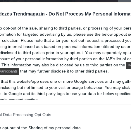
dezés Trendmagazin -
Do Not Process My Personal Informa
to opt-out of the sale, sharing to third parties, or processing of your per
formation for targeted advertising by us, please use the below opt-out s
r selection. Please note that after your opt-out request is processed y
eing interest-based ads based on personal information utilized by us or
disclosed to third parties prior to your opt-out. You may separately opt-
asházban található kis kétszobás lakás
losure of your personal information by third parties on the IAB’s list of
ágos és könnyű enteriőr létrehozása volt a cél, ahol a
. This information may also be disclosed by us to third parties on the
IA
kók, tégla, elektromos kandalló, angol bútorok,
that may further disclose it to other third parties.
articipants
 melyeket mind be kellett illeszteni a lakberendezési
 that this website/app uses one or more Google services and may gath
tikus enteriőr, melyre öröm ránézni.
including but not limited to your visit or usage behaviour. You may click 
 to Google and its third-party tags to use your data for below specifi
ogle consent section.
koknak köszönhetően világos és tágas hatást kelt. A
 és a nappalit összevonja amennyire csak lehet – egy
l Data Processing Opt Outs
ek teljes összenyitását. A megrendelő az előszobáról
o opt-out of the Sharing of my personal data.