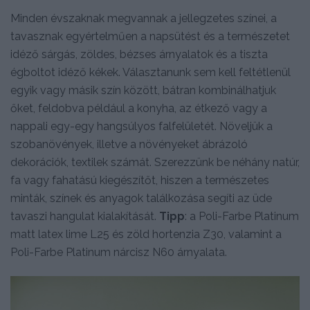
Minden évszaknak megvannak a jellegzetes színei, a
tavasznak egyértelműen a napsütést és a természetet
idéző sárgás, zöldes, bézses árnyalatok és a tiszta
égboltot idéző kékek. Választanunk sem kell feltétlenül
egyik vagy másik szín között, bátran kombinálhatjuk
őket, feldobva például a konyha, az étkező vagy a
nappali egy-egy hangsúlyos falfelületét. Növeljük a
szobanövények, illetve a növényeket ábrázoló
dekorációk, textilek számát. Szerezzünk be néhány natúr,
fa vagy fahatású kiegészítőt, hiszen a természetes
minták, színek és anyagok találkozása segíti az üde
tavaszi hangulat kialakítását.
Tipp
: a Poli-Farbe Platinum
matt latex lime L25 és zöld hortenzia Z30, valamint a
Poli-Farbe Platinum nárcisz N60 árnyalata.