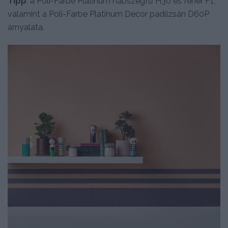
Tipp
: a Poli-Farbe Platinum habszegfű H30 és fehér F1,
valamint a Poli-Farbe Platinum Decor padlizsán D60P
árnyalata.