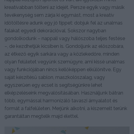
kreatívabban tölteni az idejét. Persze egyik vagy másik
tevékenység sem zárja ki egymást, most a kreatív
időtöltésre adunk egy jó tippet: dobjuk fel az unalmas
falakat egyedi dekorációval. Sokszor nagyban
gondolkodunk – nappali vagy hálószoba teljes festése
–, de kezdhetjük kicsiben is. Gondoljunk az előszobára,
az étkező egyik sarkára vagy a közlekedőre, minden
olyan felületet vegyünk szemügyre, ami kissé unalmas
vagy funkciójában nincs kellőképpen elkülönítve. Egy
saját készítésű sablon, maszkolószalag, vagy
egyszerűen egy ecset is segítségünkre lehet
elképzeléseink megvalósításában. Használjunk bátran
több, egymással harmonizáló tavaszi árnyalatot és
formát a falfelületen. Merjünk alkotni, a kiszemelt terünk
garantáltan megtelik majd élettel.