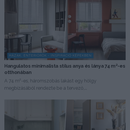
HÁZAK, ENTERIŐRÖK - INSPIRÁCIÓ KÉPEKBEN
Hangulatos minimalista stílus anya és lánya 74 m²-es
otthonában
A 74 m²-es, háromszobás lakást egy hölgy
megbízásából rendezte be a tervező,...