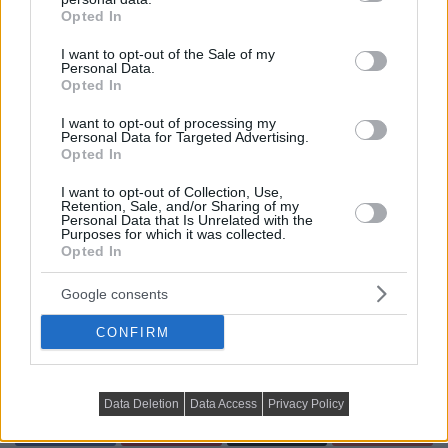
grant or deny consent to Google and its third-party tags to
Opted In
use your data for below specified purposes in below Google
consent section.
I want to opt-out of the Sale of my
Personal Data.
Opted In
I want to opt-out of processing my
Personal Data for Targeted Advertising.
Opted In
Kedveled a Lakbermagazint? Állítsd be itt, hogy előrébb
I want to opt-out of Collection, Use,
Retention, Sale, and/or Sharing of my
jelenjenek meg cikkeink a Google-találataidban.
Personal Data that Is Unrelated with the
Purposes for which it was collected.
címkék:
Opted In
cégajánló
faldekoráció
lakásdekoráció
lakberendezési ötletek
lakberendezési trendek
minták
Google consents
növények
praktikus tippek ötletek
színek
textil
CONFIRM
tippek
tone in tone
trend
február 19, 2021 - Frissítve április 3, 2021
Lakberendezés trendMagazin
Data Deletion
Data Access
Privacy Policy