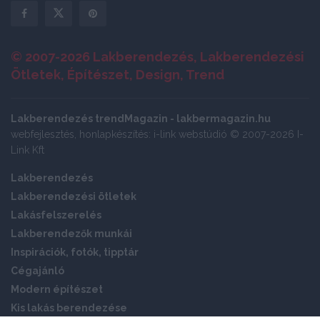
© 2007-2026 Lakberendezés, Lakberendezési
Ötletek, Építészet, Design, Trend
Lakberendezés trendMagazin - lakbermagazin.hu
webfejlesztés, honlapkészítés: i-link webstúdió © 2007-2026 I-
Link Kft
Lakberendezés
Lakberendezési ötletek
Lakásfelszerelés
Lakberendezők munkái
Inspirációk, fotók, tipptár
Cégajánló
Modern építészet
Kis lakás berendezése