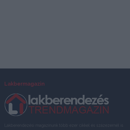
Lakbermagazin
Lakberendezési magazinunk több ezer cikkel és százezernél is