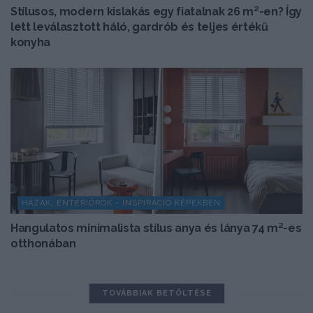
Stílusos, modern kislakás egy fiatalnak 26 m²-en? Így
lett leválasztott háló, gardrób és teljes értékű
konyha
HÁZAK, ENTERIŐRÖK - INSPIRÁCIÓ KÉPEKBEN
Hangulatos minimalista stílus anya és lánya 74 m²-es
otthonában
TOVÁBBIAK BETÖLTÉSE