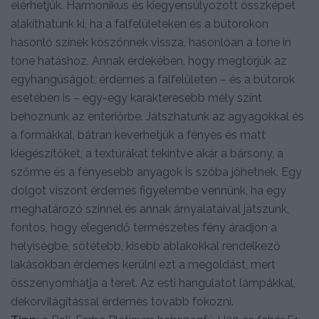
elérhetjük. Harmonikus és kiegyensúlyozott összképet
alakíthatunk ki, ha a falfelületeken és a bútorokon
hasonló színek köszönnek vissza, hasonlóan a tone in
tone hatáshoz. Annak érdekében, hogy megtörjük az
egyhangúságot, érdemes a falfelületen – és a bútorok
esetében is – egy-egy karakteresebb mély színt
behoznunk az enteriőrbe. Játszhatunk az agyagokkal és
a formákkal, bátran keverhetjük a fényes és matt
kiegészítőket, a textúrákat tekintve akár a bársony, a
szőrme és a fényesebb anyagok is szóba jöhetnek. Egy
dolgot viszont érdemes figyelembe vennünk, ha egy
meghatározó színnel és annak árnyalataival játszunk,
fontos, hogy elegendő természetes fény áradjon a
helyiségbe, sötétebb, kisebb ablakokkal rendelkező
lakásokban érdemes kerülni ezt a megoldást, mert
összenyomhatja a teret. Az esti hangulatot lámpákkal,
dekorvilágítással érdemes tovább fokozni.