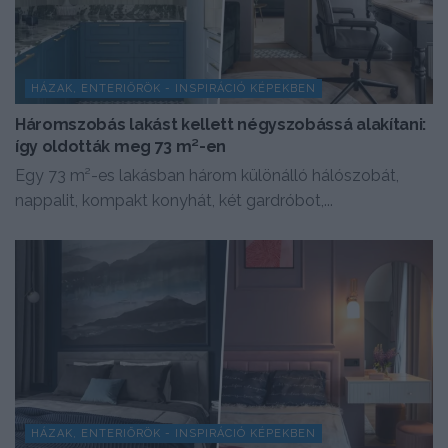
HÁZAK, ENTERIŐRÖK - INSPIRÁCIÓ KÉPEKBEN
Háromszobás lakást kellett négyszobássá alakítani:
így oldották meg 73 m²-en
Egy 73 m²-es lakásban három különálló hálószobát,
nappalit, kompakt konyhát, két gardróbot,...
HÁZAK, ENTERIŐRÖK - INSPIRÁCIÓ KÉPEKBEN