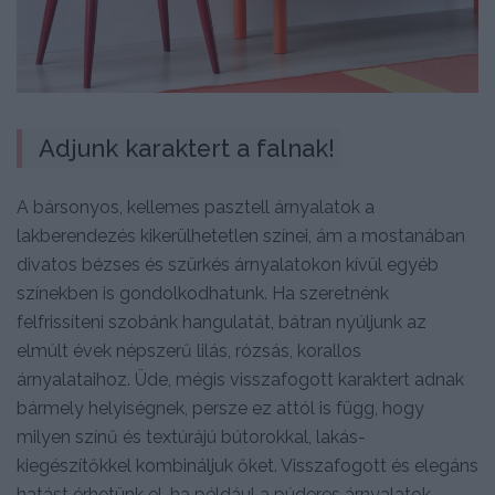
Adjunk karaktert a falnak!
A bársonyos, kellemes pasztell árnyalatok a
lakberendezés kikerülhetetlen színei, ám a mostanában
divatos bézses és szürkés árnyalatokon kívül egyéb
színekben is gondolkodhatunk. Ha szeretnénk
felfrissíteni szobánk hangulatát, bátran nyúljunk az
elmúlt évek népszerű lilás, rózsás, korallos
árnyalataihoz. Üde, mégis visszafogott karaktert adnak
bármely helyiségnek, persze ez attól is függ, hogy
milyen színű és textúrájú bútorokkal, lakás-
kiegészítőkkel kombináljuk őket. Visszafogott és elegáns
hatást érhetünk el, ha például a púderes árnyalatok