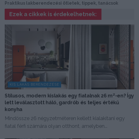
Praktikus lakberendezési ötletek, tippek, tanácsok
Ezek a cikkek is érdekelhetnek:
KIS LAKÁS BERENDEZÉSE
Stílusos, modern kislakás egy fiatalnak 26 m²-en? Így
lett leválasztott háló, gardrób és teljes értékű
konyha
Mindössze 26 négyzetméteren kellett kialakítani egy
fiatal férfi számára olyan otthont, amelyben...