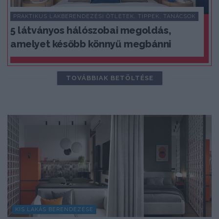
PRAKTIKUS LAKBERENDEZÉSI ÖTLETEK, TIPPEK, TANÁCSOK
5 látványos hálószobai megoldás,
amelyet később könnyű megbánni
TOVÁBBIAK BETÖLTÉSE
KIS LAKÁS BERENDEZÉSE