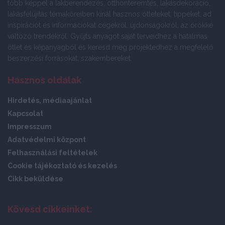
több képpel a lakberendezés, otthonteremtés, lakásdekoráció,
lakásfelújítás témaköreiben kínál hasznos ötleteket, tippeket, ad
inspirációt és információkat cégekről, újdonságokról, az örökké
változó trendekről. Gyűjts anyagot saját terveidhez a hatalmas
ötlet és képanyagból és keresd meg projektedhez a megfelelő
beszerzési forrásokat, szakembereket.
Hasznos oldalak
Hirdetés, médiaajánlat
Kapcsolat
Impresszum
Adatvédelmi központ
Felhasználási feltételek
Cookie tájékoztató és kezelés
Cikk beküldése
Kövesd cikkeinket: