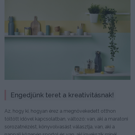
Engedjünk teret a kreativitásnak!
Az, hogy ki, hogyan érez a megnövekedett otthon
töltött idővel kapcsolatban, változó: van, aki a maratoni
sorozatnézést, könyvolvasást választja, van, aki a
nappali közepén sportol és van, aki igyekszik minél