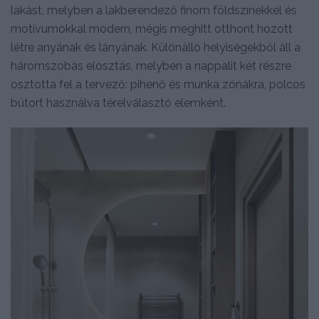
lakást, melyben a lakberendező finom földszínekkel és
motívumokkal modern, mégis meghitt otthont hozott
létre anyának és lányának. Különálló helyiségekből áll a
háromszobás elosztás, melyben a nappalit két részre
osztotta fel a tervező: pihenő és munka zónákra, polcos
bútort használva térelválasztó elemként.