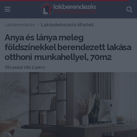
Lakberendezés
Lakásdekoráció ötletek
Anya és lánya meleg
földszínekkel berendezett lakása
otthoni munkahellyel, 70m2
Olvasási idő 2 perc