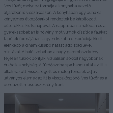
íves tükör, melynek formája a konyhába vezető
átjáróban is visszaköszön. A konyhában egy puha és
kényelmes étkezősarkot rendeztek be kárpitozott
bútorokkal, kis kanapéval. A nappaliban, a hálóban és a
gyerekszobában is növény motívumok díszítik a falakat
tapéták formájában, a gyerekszoba dekorációja kicsit
élénkebb a dinamikusabb hatást adó zöld levél
mintával. A hálószobában a nagy gardróbszekrényt
teljesen tükrök borítják, vizuálisan sokkal nagyobbnak
érződik a helyiség. A fürdőszoba spa hangulatát az itt is
alkalmazott, visszafogott és meleg tónusok adják –
látványos elemek az itt is visszaköszönő íves tükör és a
bordázott mosdószekrény front.