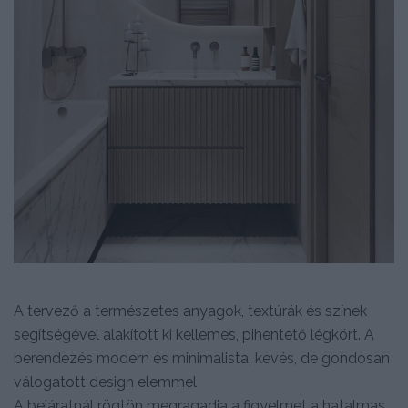
A tervező a természetes anyagok, textúrák és színek
segítségével alakított ki kellemes, pihentető légkört. A
berendezés modern és minimalista, kevés, de gondosan
válogatott design elemmel
A bejáratnál rögtön megragadja a figyelmet a hatalmas,