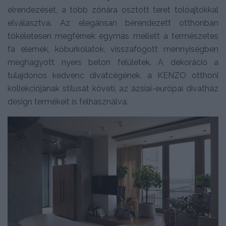
elrendezését, a több zónára osztott teret tolóajtókkal
elválasztva. Az elegánsan berendezett otthonban
tökéletesen megférnek egymás mellett a természetes
fa elemek, kőburkolatok, visszafogott mennyiségben
meghagyott nyers beton felületek. A dekoráció a
tulajdonos kedvenc divatcégének, a KENZO otthoni
kollekciójának stílusát követi, az ázsiai-európai divatház
design termékeit is felhasználva.