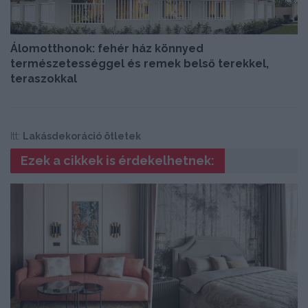
Álomotthonok: fehér ház könnyed
természetességgel és remek belső terekkel,
teraszokkal
Itt:
Lakásdekoráció ötletek
Ezek a cikkek is érdekelhetnek: