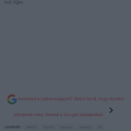
hol: Kijev
Kedveled a Lakbermagazint? Állítsd be itt, hogy előrébb
jelenjenek meg cikkeink a Google-találataidban.
címkék:
beton
bútor
design
erkély
fa