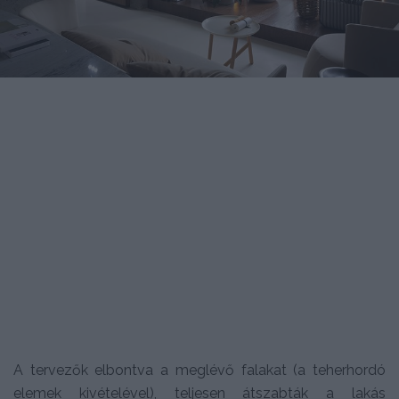
A tervezők elbontva a meglévő falakat (a teherhordó
elemek kivételével), teljesen átszabták a lakás