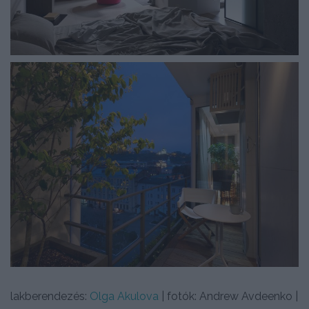
lakberendezés:
Olga Akulova
| fotók: Andrew Avdeenko |