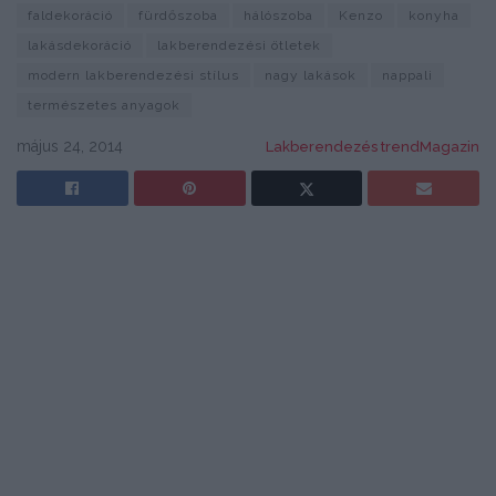
faldekoráció
fürdőszoba
hálószoba
Kenzo
konyha
lakásdekoráció
lakberendezési ötletek
modern lakberendezési stílus
nagy lakások
nappali
természetes anyagok
május 24, 2014
Lakberendezés trendMagazin