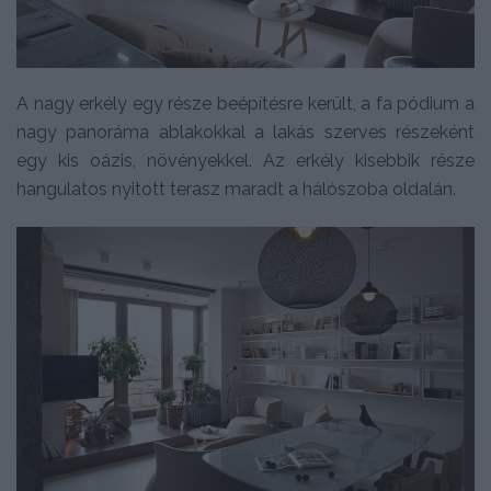
A nagy erkély egy része beépítésre került, a fa pódium a
nagy panoráma ablakokkal a lakás szerves részeként
egy kis oázis, növényekkel. Az erkély kisebbik része
hangulatos nyitott terasz maradt a hálószoba oldalán.