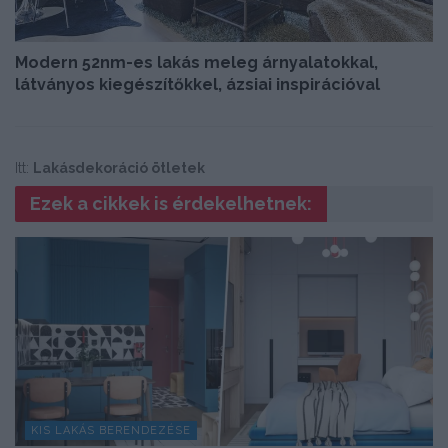
Modern 52nm-es lakás meleg árnyalatokkal,
látványos kiegészítőkkel, ázsiai inspirációval
Itt:
Lakásdekoráció ötletek
Ezek a cikkek is érdekelhetnek:
KIS LAKÁS BERENDEZÉSE