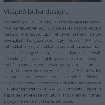
Világító bútor design…
„Az olasz NATEVO bútorai, lakásfelszerelési kiegészítői
mind rendelkeznek egy különleges és nagyon egyedi,
hasznos jellemzővel: LED fényekkel szerelik, melyek
bevilágítják környezetüket. Egy teljesen NATEVO
bútorokkal és kiegészítőkkel berendezett lakásban nem
lesz szükség egyéb lámpákra és csillárokra, ez kiváló
előnyüket jelent az energiafogyasztás és áramköltségek
terén.” – mondja a cég, persze ez nyilván csak arra az
esetre érvényes ha tényleg teljesen az ő termékeiket
használjuk és persze egy szakember tökéletes
kalkulációt végzett előzetesen a világítás tervezésekor.
Ha elvonatkoztatunk a NATEVO bútoraitól, akkor is
inspirálóan érdekes lakást látunk, ahol a fények, formák,
anyagok remek arányokkal állnak össze.