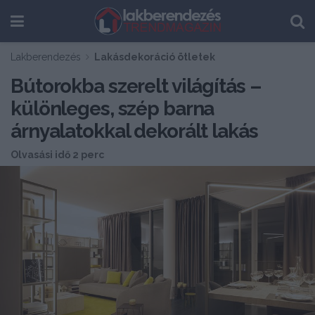
Lakberendezés
Lakásdekoráció ötletek
Bútorokba szerelt világítás –
különleges, szép barna
árnyalatokkal dekorált lakás
Olvasási idő 2 perc