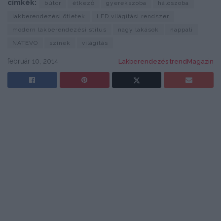
címkék:
bútor
étkező
gyerekszoba
hálószoba
lakberendezési ötletek
LED világítási rendszer
modern lakberendezési stílus
nagy lakások
nappali
NATEVO
színek
világítás
február 10, 2014
Lakberendezés trendMagazin