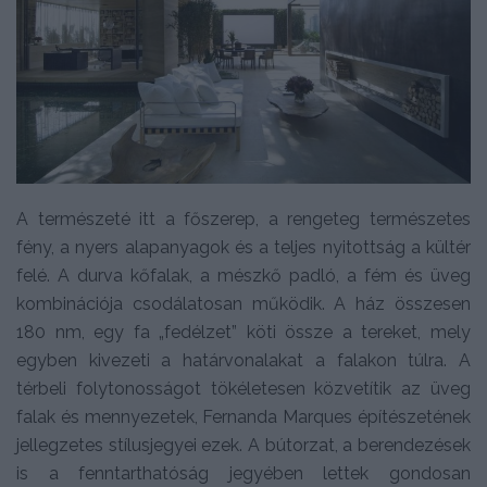
A természeté itt a főszerep, a rengeteg természetes
fény, a nyers alapanyagok és a teljes nyitottság a kültér
felé. A durva kőfalak, a mészkő padló, a fém és üveg
kombinációja csodálatosan működik. A ház összesen
180 nm, egy fa „fedélzet” köti össze a tereket, mely
egyben kivezeti a határvonalakat a falakon túlra. A
térbeli folytonosságot tökéletesen közvetítik az üveg
falak és mennyezetek, Fernanda Marques építészetének
jellegzetes stílusjegyei ezek. A bútorzat, a berendezések
is a fenntarthatóság jegyében lettek gondosan