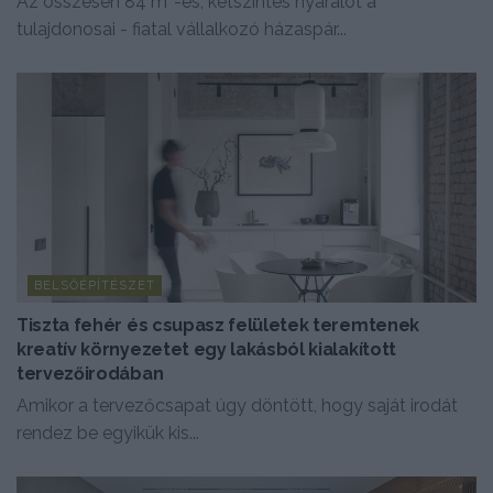
Az összesen 84 m²-es, kétszintes nyaralót a
tulajdonosai - fiatal vállalkozó házaspár...
BELSŐÉPÍTÉSZET
Tiszta fehér és csupasz felületek teremtenek
kreatív környezetet egy lakásból kialakított
tervezőirodában
Amikor a tervezőcsapat úgy döntött, hogy saját irodát
rendez be egyikük kis...