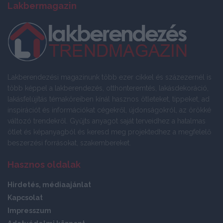
Lakbermagazin
Lakberendezési magazinunk több ezer cikkel és százezernél is
több képpel a lakberendezés, otthonteremtés, lakásdekoráció,
lakásfelújítás témaköreiben kínál hasznos ötleteket, tippeket, ad
inspirációt és információkat cégekről, újdonságokról, az örökké
változó trendekről. Gyűjts anyagot saját terveidhez a hatalmas
ötlet és képanyagból és keresd meg projektedhez a megfelelő
beszerzési forrásokat, szakembereket.
Hasznos oldalak
Hirdetés, médiaajánlat
Kapcsolat
Impresszum