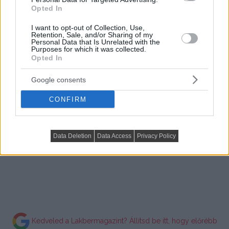
Opted In
I want to opt-out of Collection, Use,
Retention, Sale, and/or Sharing of my
Personal Data that Is Unrelated with the
Purposes for which it was collected.
link:
Fernanda Marques Arquitetos Associados
Opted In
Google consents
CONFIRM
Data Deletion
Data Access
Privacy Policy
Kedveled a Lakbermagazint? Állítsd be itt, hogy előrébb