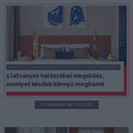
PRAKTIKUS LAKBERENDEZÉSI ÖTLETEK, TIPPEK, TANÁCSOK
5 látványos hálószobai megoldás,
amelyet később könnyű megbánni
TOVÁBBIAK BETÖLTÉSE