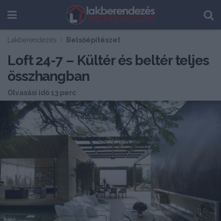
Lakberendezés
Belsőépítészet
Loft 24-7 – Kültér és beltér teljes
összhangban
Olvasási idő 13 perc