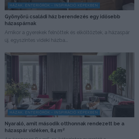
HÁZAK, ENTERIŐRÖK - INSPIRÁCIÓ KÉPEKBEN
Gyönyörű családi ház berendezés egy idősebb
házaspárnak
Amikor a gyerekek felnőttek és elköltöztek, a házaspár
új, egyszintes vidéki házba...
HÁZAK, ENTERIŐRÖK - INSPIRÁCIÓ KÉPEKBEN
Nyaraló, amit második otthonnak rendezett be a
házaspár vidéken, 84 m²