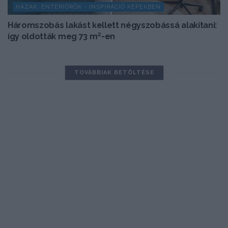
HÁZAK, ENTERIŐRÖK - INSPIRÁCIÓ KÉPEKBEN
Háromszobás lakást kellett négyszobássá alakítani:
így oldották meg 73 m²-en
TOVÁBBIAK BETÖLTÉSE