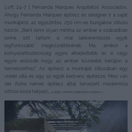
Loft 24-7 | Fernanda Marques Arquitetos Associados.
Ahogy Fernanda Marques építész és designer ír a saját
munkájáról, az egyszintes, 250 nm-es bungalow stílusú
házról: „Bent lenni olyan mintha az ember a szabadban
lenne, ezt tartom a mai lakberendezés egyik
legfontosabb megközelítésének. Ma, amikor a
környezettudatosság egyre elterjedtebb és a vágy
egyre erősödik hogy az ember közelebb kerüljön a
természethez.” Az építész a munkáját stílusában egy
vidéki villa és egy, az egyik kedvenc építésze, Mies van
der Rohe német építész által tervezett modernista
otthon közé helyezi….
a teljes cikkhez kattintson a képre>>