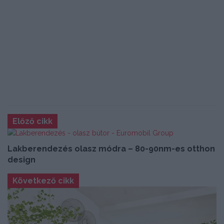
Előző cikk
Lakberendezés olasz módra – 80-90nm-es otthon
design
Következő cikk