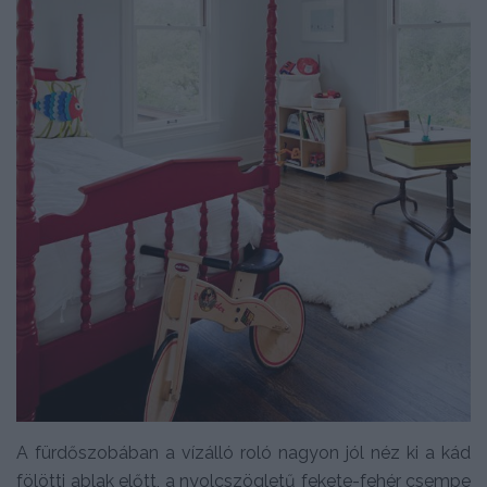
A fürdőszobában a vízálló roló nagyon jól néz ki a kád
fölötti ablak előtt, a nyolcszögletű fekete-fehér csempe