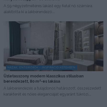
A 59 négyzetméteres lakást egy fiatal nő számára
alakította ki a lakberendező....
HÁZAK, ENTERIŐRÖK - INSPIRÁCIÓ KÉPEKBEN
Üzletasszony modern klasszikus stílusban
berendezett, 80 m²-es lakása
A lakberendezés a tulajdonos határozott, összeszedett
karakterét és nőies eleganciáját egyaránt tükrözi....