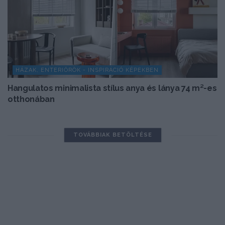
HÁZAK, ENTERIŐRÖK - INSPIRÁCIÓ KÉPEKBEN
Hangulatos minimalista stílus anya és lánya 74 m²-es
otthonában
TOVÁBBIAK BETÖLTÉSE