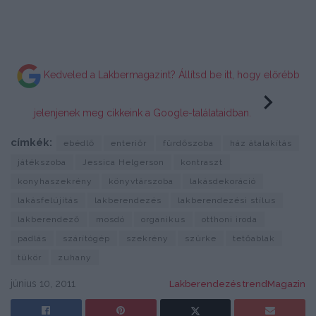
Kedveled a Lakbermagazint? Állítsd be itt, hogy előrébb
jelenjenek meg cikkeink a Google-találataidban.
címkék:
ebédlő
enteriőr
fürdőszoba
ház átalakítás
játékszoba
Jessica Helgerson
kontraszt
konyhaszekrény
könyvtárszoba
lakásdekoráció
lakásfelújítás
lakberendezés
lakberendezési stílus
lakberendező
mosdó
organikus
otthoni iroda
padlás
szárítógép
szekrény
szürke
tetőablak
tükör
zuhany
június 10, 2011
Lakberendezés trendMagazin