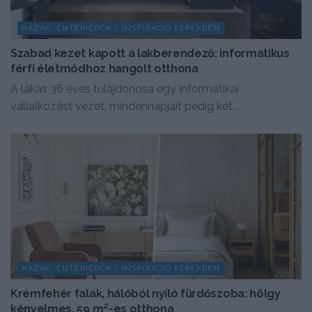
HÁZAK, ENTERIŐRÖK - INSPIRÁCIÓ KÉPEKBEN
Szabad kezet kapott a lakberendező: informatikus
férfi életmódhoz hangolt otthona
A lakás 36 éves tulajdonosa egy informatikai
vállalkozást vezet, mindennapjait pedig két...
HÁZAK, ENTERIŐRÖK - INSPIRÁCIÓ KÉPEKBEN
Krémfehér falak, hálóból nyíló fürdőszoba: hölgy
kényelmes, 59 m²-es otthona