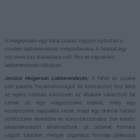
A megrendelő egy fiatal család, nagyon nyitottan a
modern lakberendezési megoldásokra. A feladat egy
100 éves ház átalakítása volt, friss és naprakész
lakberendezési stílusban.
Jessica Helgerson Lakberendezés:
A fehér és szürke
szín paletta folyamatosságot és kontrasztot hoz létre
az egész házban, különösen az általunk választott fal
színek, pl. egy világosszürke bejárat, mely egy
középszürke nappaliba vezet, majd egy drámai hatású
sötétszürke ebédlőbe és könyvtárszobába. Sok kreatív
lakásdekorációt alkalmaztunk, pl. lézerrel formára
vágott tükröket, melyek organikus formája játékossá