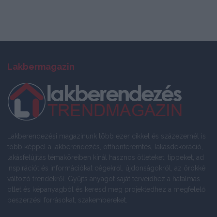
Lakbermagazin
Lakberendezési magazinunk több ezer cikkel és százezernél is
több képpel a lakberendezés, otthonteremtés, lakásdekoráció,
lakásfelújítás témaköreiben kínál hasznos ötleteket, tippeket, ad
inspirációt és információkat cégekről, újdonságokról, az örökké
változó trendekről. Gyűjts anyagot saját terveidhez a hatalmas
ötlet és képanyagból és keresd meg projektedhez a megfelelő
beszerzési forrásokat, szakembereket.