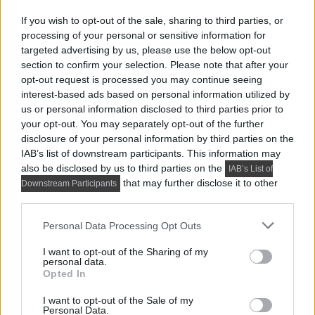
If you wish to opt-out of the sale, sharing to third parties, or
processing of your personal or sensitive information for
targeted advertising by us, please use the below opt-out
section to confirm your selection. Please note that after your
A polcokat ugyanolyan színűre festve mint a falon a
opt-out request is processed you may continue seeing
tapéta, nagyon kellemes összhangot teremtett a
interest-based ads based on personal information utilized by
us or personal information disclosed to third parties prior to
lakberendező.
your opt-out. You may separately opt-out of the further
disclosure of your personal information by third parties on the
IAB’s list of downstream participants. This information may
also be disclosed by us to third parties on the
IAB’s List of
that may further disclose it to other
Downstream Participants
third parties.
Please note that this website/app uses one or more Google
Personal Data Processing Opt Outs
services and may gather and store information including but
not limited to your visit or usage behaviour. You may click to
I want to opt-out of the Sharing of my
personal data.
grant or deny consent to Google and its third-party tags to
Opted In
use your data for below specified purposes in below Google
consent section.
I want to opt-out of the Sale of my
Personal Data.