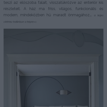
teszi az előszoba falait, visszatükrözve az enteriőr kis
részleteit. A ház ma friss, világos, funkcionális és
modern, mindeközben hű maradt önmagához….
a teljes
cikkhez kattintson a képre>>