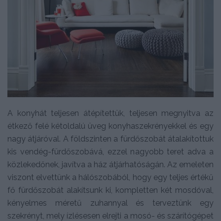
A konyhát teljesen átépítettük, teljesen megnyitva az
étkező felé kétoldalú üveg konyhaszekrényekkel és egy
nagy átjáróval. A földszinten a fürdőszobát átalakítottuk
kis vendég-fürdőszobává, ezzel nagyobb teret adva a
közlekedőnek, javítva a ház átjárhatóságán. Az emeleten
viszont elvettünk a hálószobából, hogy egy teljes értékű
fő fürdőszobát alakítsunk ki, kompletten két mosdóval,
kényelmes méretű zuhannyal és terveztünk egy
szekrényt, mely ízlésesen elrejti a mosó- és szárítógépet