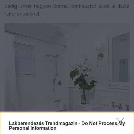
pedig ismét nagyon drámai kontrasztot alkot a tiszta
fehér enteriőrrel.
Lakberendezés Trendmagazin -
Do Not Process My
Personal Information