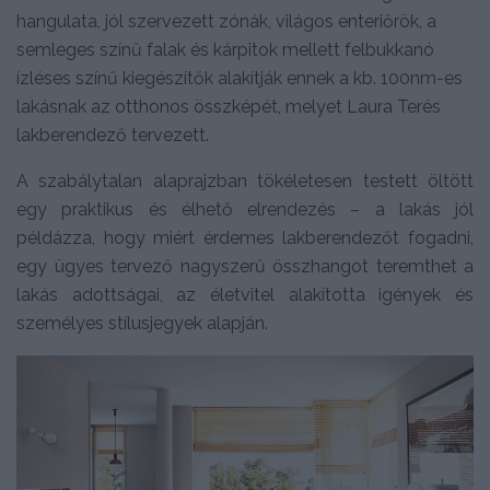
hangulata, jól szervezett zónák, világos enteriőrök, a
semleges színű falak és kárpitok mellett felbukkanó
ízléses színű kiegészítők alakítják ennek a kb. 100nm-es
lakásnak az otthonos összképét, melyet Laura Terés
lakberendező tervezett.
A szabálytalan alaprajzban tökéletesen testett öltött
egy praktikus és élhető elrendezés – a lakás jól
példázza, hogy miért érdemes lakberendezőt fogadni,
egy ügyes tervező nagyszerű összhangot teremthet a
lakás adottságai, az életvitel alakította igények és
személyes stílusjegyek alapján.