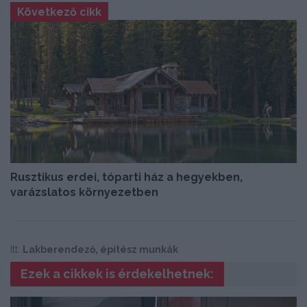
Következő cikk
Rusztikus erdei, tóparti ház a hegyekben,
varázslatos környezetben
Itt:
Lakberendező, építész munkák
Ezek a cikkek is érdekelhetnek: