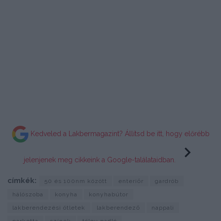
Kedveled a Lakbermagazint? Állítsd be itt, hogy előrébb
jelenjenek meg cikkeink a Google-találataidban.
címkék:
50 és 100nm között
enteriőr
gardrób
hálószoba
konyha
konyhabútor
lakberendezési ötletek
lakberendező
nappali