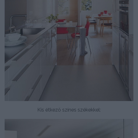
Kis étkező színes székekkel: