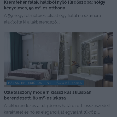
Krémfehér falak, hálóból nyíló fürdőszoba: hölgy
kényelmes, 59 m²-es otthona
A 59 négyzetméteres lakást egy fiatal nő számára
alakította ki a lakberendező....
HÁZAK, ENTERIŐRÖK - INSPIRÁCIÓ KÉPEKBEN
Üzletasszony modern klasszikus stílusban
berendezett, 80 m²-es lakása
A lakberendezés a tulajdonos határozott, összeszedett
karakterét és nőies eleganciáját egyaránt tükrözi....