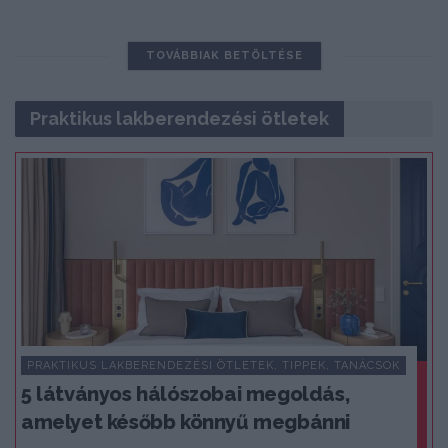
TOVÁBBIAK BETÖLTÉSE
Praktikus lakberendezési ötletek
PRAKTIKUS LAKBERENDEZÉSI ÖTLETEK, TIPPEK, TANÁCSOK
5 látványos hálószobai megoldás,
amelyet később könnyű megbánni