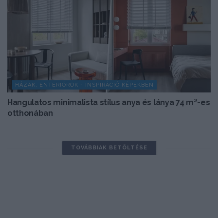
HÁZAK, ENTERIŐRÖK - INSPIRÁCIÓ KÉPEKBEN
Hangulatos minimalista stílus anya és lánya 74 m²-es
otthonában
TOVÁBBIAK BETÖLTÉSE