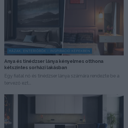
HÁZAK, ENTERIŐRÖK - INSPIRÁCIÓ KÉPEKBEN
Anya és tinédzser lánya kényelmes otthona
kétszintes sorházi lakásban
Egy fiatal nő és tinédzser lánya számára rendezte be a
tervező ezt...