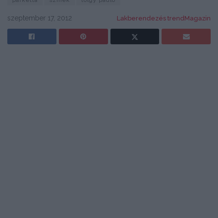
parketta
színek
tölgy padló
szeptember 17, 2012
Lakberendezés trendMagazin