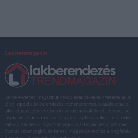
Lakbermagazin
Lakberendezési magazinunk több ezer cikkel és százezernél is
több képpel a lakberendezés, otthonteremtés, lakásdekoráció,
lakásfelújítás témaköreiben kínál hasznos ötleteket, tippeket, ad
inspirációt és információkat cégekről, újdonságokról, az örökké
változó trendekről. Gyűjts anyagot saját terveidhez a hatalmas
ötlet és képanyagból és keresd meg projektedhez a megfelelő