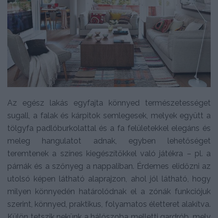
Az egész lakás egyfajta könnyed természetességet
sugall, a falak és kárpitok semlegesek, melyek együtt a
tölgyfa padlóburkolattal és a fa felületekkel elegáns és
meleg hangulatot adnak, egyben lehetőséget
teremtenek a színes kiegészítőkkel való játékra – pl. a
párnák és a szőnyeg a nappaliban. Érdemes elidőzni az
utolsó képen látható alaprajzon, ahol jól látható, hogy
milyen könnyedén határolódnak el a zónák funkciójuk
szerint, könnyed, praktikus, folyamatos életteret alakítva.
Külön tetszik nekünk a hálószoba melletti gardrób, mely