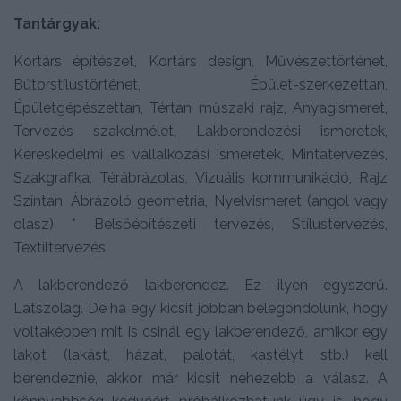
Tantárgyak:
Kortárs építészet, Kortárs design, Művészettörténet,
Bútorstílustörténet, Épület-szerkezettan,
Épületgépészettan, Tértan műszaki rajz, Anyagismeret,
Tervezés szakelmélet, Lakberendezési ismeretek,
Kereskedelmi és vállalkozási ismeretek, Mintatervezés,
Szakgrafika, Térábrázolás, Vizuális kommunikáció, Rajz
Színtan, Ábrázoló geometria, Nyelvismeret (angol vagy
olasz) * Belsőépítészeti tervezés, Stílustervezés,
Textiltervezés
A lakberendező lakberendez. Ez ilyen egyszerű.
Látszólag. De ha egy kicsit jobban belegondolunk, hogy
voltaképpen mit is csinál egy lakberendező, amikor egy
lakot (lakást, házat, palotát, kastélyt stb.) kell
berendeznie, akkor már kicsit nehezebb a válasz. A