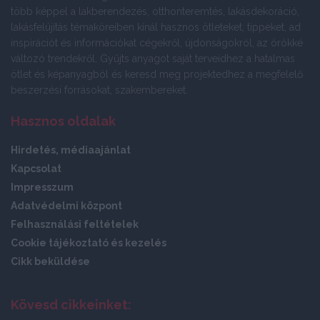
több képpel a lakberendezés, otthonteremtés, lakásdekoráció,
lakásfelújítás témaköreiben kínál hasznos ötleteket, tippeket, ad
inspirációt és információkat cégekről, újdonságokról, az örökké
változó trendekről. Gyűjts anyagot saját terveidhez a hatalmas
ötlet és képanyagból és keresd meg projektedhez a megfelelő
beszerzési forrásokat, szakembereket.
Hasznos oldalak
Hirdetés, médiaajánlat
Kapcsolat
Impresszum
Adatvédelmi központ
Felhasználási feltételek
Cookie tájékoztató és kezelés
Cikk beküldése
Kövesd cikkeinket: