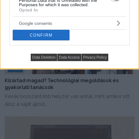
Personal Data that Is Unrelated with the
Purposes for which it was collected.
Opted In
Google consents
CONFIRM
Data Deletion
Data Access
Privacy Policy
HÍREK
Kizártad magad? Technológiai megoldások és
gyakorlati tanácsok
Kevés bosszantóbb helyzet van annál, mint amikor ott
állsz a saját ajtód...