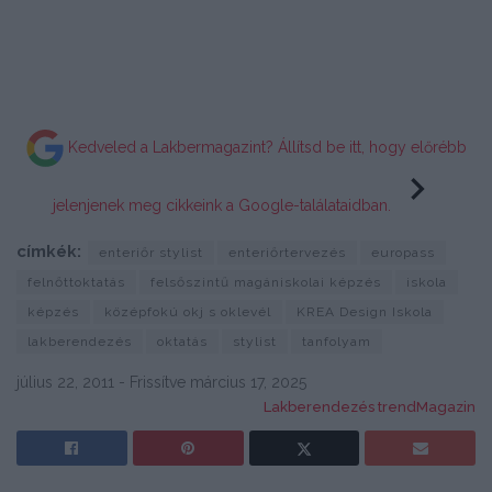
Kedveled a Lakbermagazint? Állítsd be itt, hogy előrébb
jelenjenek meg cikkeink a Google-találataidban.
címkék:
enteriőr stylist
enteriőrtervezés
europass
felnőttoktatás
felsőszintű magániskolai képzés
iskola
képzés
középfokú okj s oklevél
KREA Design Iskola
lakberendezés
oktatás
stylist
tanfolyam
július 22, 2011 - Frissítve március 17, 2025
Lakberendezés trendMagazin