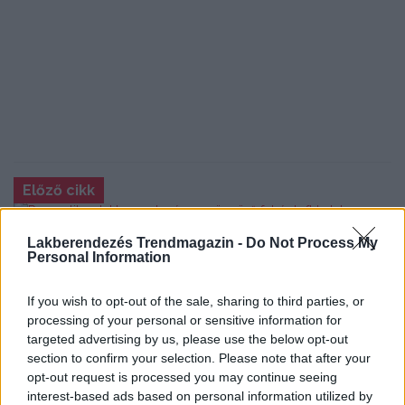
Előző cikk
Lakberendezés Trendmagazin -
Do Not Process My
Personal Information
Romantikus lakberendezés – gyönyörű fehér loft
hatalmas ablakokkal
If you wish to opt-out of the sale, sharing to third parties, or
Következő cikk
processing of your personal or sensitive information for
targeted advertising by us, please use the below opt-out
section to confirm your selection. Please note that after your
Kétszemélyes gyerekszoba berendezés ötletek –
opt-out request is processed you may continue seeing
TUMIDEI
interest-based ads based on personal information utilized by