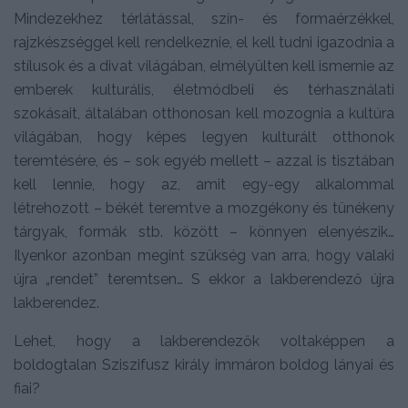
Mindezekhez térlátással, szín- és formaérzékkel,
rajzkészséggel kell rendelkeznie, el kell tudni igazodnia a
stílusok és a divat világában, elmélyülten kell ismernie az
emberek kulturális, életmódbeli és térhasználati
szokásait, általában otthonosan kell mozognia a kultúra
világában, hogy képes legyen kulturált otthonok
teremtésére, és – sok egyéb mellett – azzal is tisztában
kell lennie, hogy az, amit egy-egy alkalommal
létrehozott – békét teremtve a mozgékony és tünékeny
tárgyak, formák stb. között – könnyen elenyészik…
Ilyenkor azonban megint szükség van arra, hogy valaki
újra „rendet” teremtsen… S ekkor a lakberendező újra
lakberendez.
Lehet, hogy a lakberendezők voltaképpen a
boldogtalan Sziszifusz király immáron boldog lányai és
fiai?