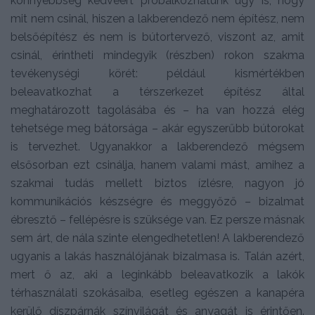
könnyebbség kedvéért próbálkozhatunk úgy is, hogy
mit nem csinál, hiszen a lakberendező nem építész, nem
belsőépítész és nem is bútortervező, viszont az, amit
csinál, érintheti mindegyik (részben) rokon szakma
tevékenységi körét: például kismértékben
beleavatkozhat a térszerkezet építész által
meghatározott tagolásába és – ha van hozzá elég
tehetsége meg bátorsága – akár egyszerűbb bútorokat
is tervezhet. Ugyanakkor a lakberendező mégsem
elsősorban ezt csinálja, hanem valami mást, amihez a
szakmai tudás mellett biztos ízlésre, nagyon jó
kommunikációs készségre és meggyőző – bizalmat
ébresztő – fellépésre is szüksége van. Ez persze másnak
sem árt, de nála szinte elengedhetetlen! A lakberendező
ugyanis a lakás használójának bizalmasa is. Talán azért,
mert ő az, aki a leginkább beleavatkozik a lakók
térhasználati szokásaiba, esetleg egészen a kanapéra
kerülő díszpárnák színvilágát és anyagát is érintően.