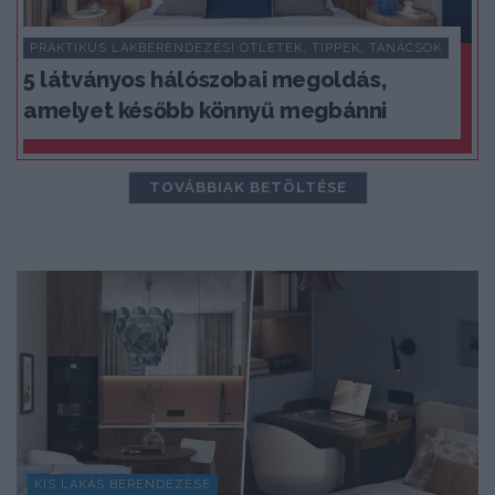
PRAKTIKUS LAKBERENDEZÉSI ÖTLETEK, TIPPEK, TANÁCSOK
5 látványos hálószobai megoldás,
amelyet később könnyű megbánni
TOVÁBBIAK BETÖLTÉSE
KIS LAKÁS BERENDEZÉSE