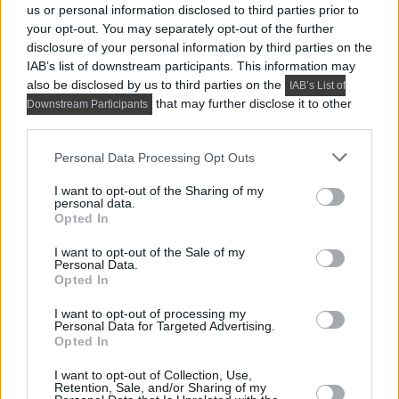
us or personal information disclosed to third parties prior to
your opt-out. You may separately opt-out of the further
disclosure of your personal information by third parties on the
Itt:
Hírek
IAB’s list of downstream participants. This information may
also be disclosed by us to third parties on the
Ezek a cikkek is érdekelhetnek:
IAB’s List of
that may further disclose it to other
Downstream Participants
third parties.
Please note that this website/app uses one or more Google
Personal Data Processing Opt Outs
services and may gather and store information including but
not limited to your visit or usage behaviour. You may click to
I want to opt-out of the Sharing of my
personal data.
grant or deny consent to Google and its third-party tags to
Opted In
use your data for below specified purposes in below Google
consent section.
I want to opt-out of the Sale of my
Personal Data.
Opted In
HÍREK
I want to opt-out of processing my
Edukációs hőszigetelési „mini showt” indított a
Personal Data for Targeted Advertising.
Mapei
Opted In
Négyrészes edukációs videósorozatot indított a Mapei
I want to opt-out of Collection, Use,
Retention, Sale, and/or Sharing of my
Kft., hogy segítsen eligazodni a hőszigetelési...