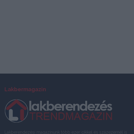
Lakbermagazin
Lakberendezési magazinunk több ezer cikkel és százezernél is