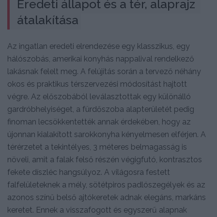
Eredeti állapot és a tér, alaprajz 
átalakítása
Az ingatlan eredeti elrendezése egy klasszikus, egy
hálószobás, amerikai konyhás nappalival rendelkező
lakásnak felelt meg. A felújítás során a tervező néhány
okos és praktikus térszervezési módosítást hajtott
végre. Az előszobából leválasztottak egy különálló
gardróbhelyiséget, a fürdőszoba alapterületét pedig
finoman lecsökkentették annak érdekében, hogy az
újonnan kialakított sarokkonyha kényelmesen elférjen. A
térérzetet a tekintélyes, 3 méteres belmagasság is
növeli, amit a falak felső részén végigfutó, kontrasztos
fekete díszléc hangsúlyoz. A világosra festett
falfelületeknek a mély, sötétpiros padlószegélyek és az
azonos színű belső ajtókeretek adnak elegáns, markáns
keretet. Ennek a visszafogott és egyszerű alapnak