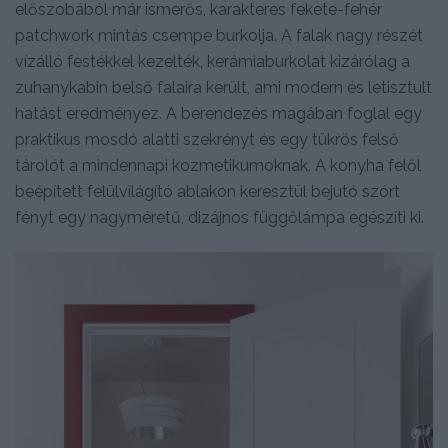
előszobából már ismerős, karakteres fekete-fehér
patchwork mintás csempe burkolja. A falak nagy részét
vízálló festékkel kezelték, kerámiaburkolat kizárólag a
zuhanykabin belső falaira került, ami modern és letisztult
hatást eredményez. A berendezés magában foglal egy
praktikus mosdó alatti szekrényt és egy tükrös felső
tárolót a mindennapi kozmetikumoknak. A konyha felől
beépített felülvilágító ablakon keresztül bejutó szórt
fényt egy nagyméretű, dizájnos függőlámpa egészíti ki.