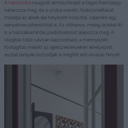
A
hálószoba
nyugodt atmoszféráját a tágas franciaágy
határozza meg, de a szoba sokrétű funkcionalitását
mutatja az ablak elé helyezett íróasztal, valamint egy
kényelmes pihenőfotel is. Az otthonos, meleg érzetet itt
is a halszálkamintás padlóburkolat alapozza meg. A
világítás több sávban kapcsolható: a mennyezeti
fővilágítás mellett az éjjeliszekrényeken elhelyezett
asztali lámpák biztosítják a meghitt esti olvasás fényét.