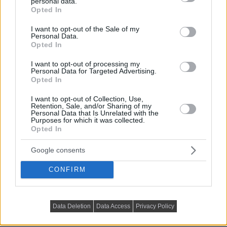
personal data.
grant or deny consent to Google and its third-party tags to
Opted In
use your data for below specified purposes in below Google
consent section.
I want to opt-out of the Sale of my
Personal Data.
Opted In
I want to opt-out of processing my
Personal Data for Targeted Advertising.
Opted In
I want to opt-out of Collection, Use,
A konyhával egy térben lévő nappali zónában – ahol az
Retention, Sale, and/or Sharing of my
Personal Data that Is Unrelated with the
elegáns halszálkás parketta folytonosan fut végig – egy
Purposes for which it was collected.
egyenes vonalvezetésű, letisztult kanapé és egy
Opted In
hangsúlyos, masszív dohányzóasztal alkotja a társasági
Google consents
tér magját. A klasszikus tévészekrényt tudatosan
elhagyták, helyette a képernyő fölé egy könyvek és
CONFIRM
dizájntárgyak tárolására szolgáló esztétikus polcot
szereltek. A tér általános megvilágítását mennyezeti
süllyesztett spotlámpák adják, az olvasáshoz és a
Data Deletion
Data Access
Privacy Policy
hangulatteremtéshez pedig egy, a kanapé mellé állított