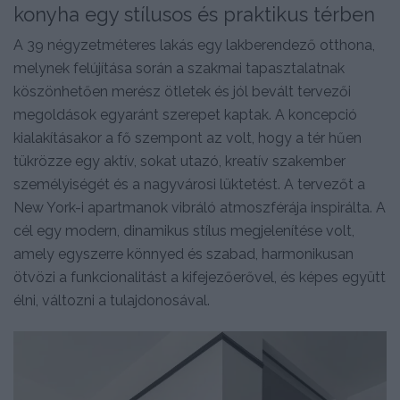
konyha egy stílusos és praktikus térben
A 39 négyzetméteres lakás egy lakberendező otthona,
melynek felújítása során a szakmai tapasztalatnak
köszönhetően merész ötletek és jól bevált tervezői
megoldások egyaránt szerepet kaptak. A koncepció
kialakításakor a fő szempont az volt, hogy a tér hűen
tükrözze egy aktív, sokat utazó, kreatív szakember
személyiségét és a nagyvárosi lüktetést. A tervezőt a
New York-i apartmanok vibráló atmoszférája inspirálta. A
cél egy modern, dinamikus stílus megjelenítése volt,
amely egyszerre könnyed és szabad, harmonikusan
ötvözi a funkcionalitást a kifejezőerővel, és képes együtt
élni, változni a tulajdonosával.