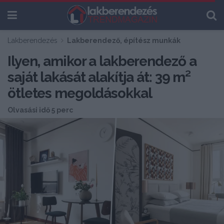
Lakberendezés
Lakberendező, építész munkák
Ilyen, amikor a lakberendező a
saját lakását alakítja át: 39 m²
ötletes megoldásokkal
Olvasási idő 5 perc