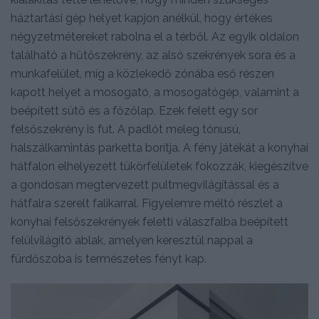
háztartási gép helyet kapjon anélkül, hogy értékes
négyzetmétereket rabolna el a térből. Az egyik oldalon
található a hűtőszekrény, az alsó szekrények sora és a
munkafelület, míg a közlekedő zónába eső részen
kapott helyet a mosogató, a mosogatógép, valamint a
beépített sütő és a főzőlap. Ezek felett egy sor
felsőszekrény is fut. A padlót meleg tónusú,
halszálkamintás parketta borítja. A fény játékát a konyhai
hátfalon elhelyezett tükörfelületek fokozzák, kiegészítve
a gondosan megtervezett pultmegvilágítással és a
hátfalra szerelt falikarral. Figyelemre méltó részlet a
konyhai felsőszekrények feletti válaszfalba beépített
felülvilágító ablak, amelyen keresztül nappal a
fürdőszoba is természetes fényt kap.