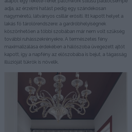
alapot egy fekete-fehér, patchwork stílusú padlócsempe
adja, az érzelmi hatást pedig egy szándékosan
nagyméretű, látványos csillár erősíti. Itt kapott helyet a
lakás fő tárolórendszere: a gardróbhelyiségnek
köszönhetően a többi szobában már nem volt szükség
további ruhásszekrényekre. A természetes fény
maximalizálása érdekében a hálószoba üvegezett ajtót
kapott, így a napfény az előszobába is bejut, a tágasság
illúzióját tükrök is növelik.