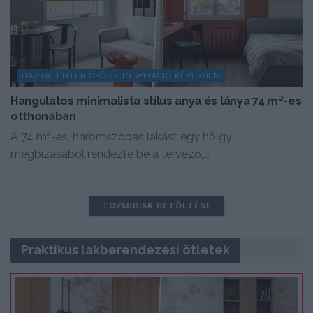
HÁZAK, ENTERIŐRÖK - INSPIRÁCIÓ KÉPEKBEN
Hangulatos minimalista stílus anya és lánya 74 m²-es
otthonában
A 74 m²-es, háromszobás lakást egy hölgy
megbízásából rendezte be a tervező,...
TOVÁBBIAK BETÖLTÉSE
Praktikus lakberendezési ötletek