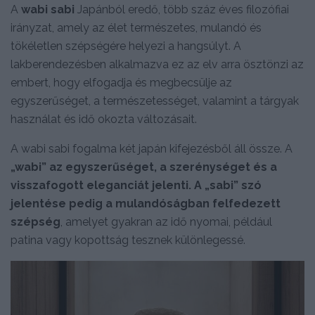
A
wabi sabi
Japánból eredő, több száz éves filozófiai
irányzat, amely az élet természetes, mulandó és
tökéletlen szépségére helyezi a hangsúlyt. A
lakberendezésben alkalmazva ez az elv arra ösztönzi az
embert, hogy elfogadja és megbecsülje az
egyszerűséget, a természetességet, valamint a tárgyak
használat és idő okozta változásait.
A wabi sabi fogalma két japán kifejezésből áll össze. A
„wabi” az egyszerűséget, a szerénységet és a
visszafogott eleganciát jelenti. A „sabi” szó
jelentése pedig a mulandóságban felfedezett
szépség
, amelyet gyakran az idő nyomai, például
patina vagy kopottság tesznek különlegessé.