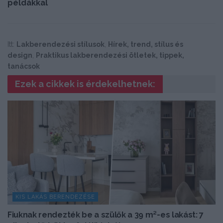
példákkal
Itt:
Lakberendezési stílusok
,
Hírek, trend, stílus és
design
,
Praktikus lakberendezési ötletek, tippek,
tanácsok
Ezek a cikkek is érdekelhetnek:
KIS LAKÁS BERENDEZÉSE
Fiuknak rendezték be a szülők a 39 m²-es lakást: 7