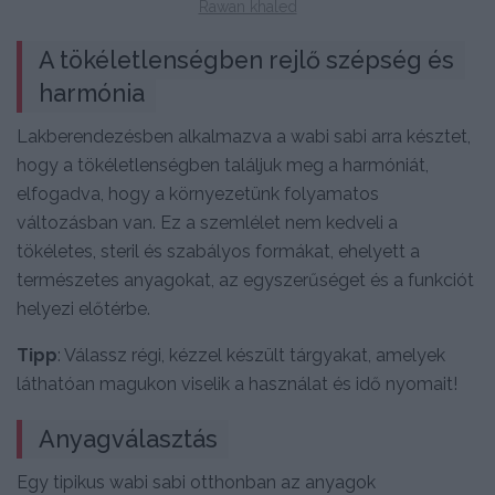
Rawan khaled
A tökéletlenségben rejlő szépség és
harmónia
Lakberendezésben alkalmazva a wabi sabi arra késztet,
hogy a tökéletlenségben találjuk meg a harmóniát,
elfogadva, hogy a környezetünk folyamatos
változásban van. Ez a szemlélet nem kedveli a
tökéletes, steril és szabályos formákat, ehelyett a
természetes anyagokat, az egyszerűséget és a funkciót
helyezi előtérbe.
Tipp
: Válassz régi, kézzel készült tárgyakat, amelyek
láthatóan magukon viselik a használat és idő nyomait!
Anyagválasztás
Egy tipikus wabi sabi otthonban az anyagok