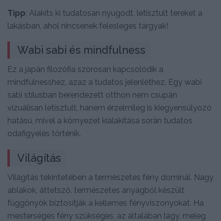
Tipp
: Alakíts ki tudatosan nyugodt, letisztult tereket a
lakásban, ahol nincsenek felesleges tárgyak!
Wabi sabi és mindfulness
Ez a japán filozófia szorosan kapcsolódik a
mindfulnesshez, azaz a tudatos jelenléthez. Egy wabi
sabi stílusban berendezett otthon nem csupán
vizuálisan letisztult, hanem érzelmileg is kiegyensúlyozó
hatású, mivel a környezet kialakítása során tudatos
odafigyelés történik.
Világítás
Világítás tekintetében a természetes fény dominál. Nagy
ablakok, áttetsző, természetes anyagból készült
függönyök biztosítják a kellemes fényviszonyokat. Ha
mesterséges fény szükséges, az általában lágy, meleg