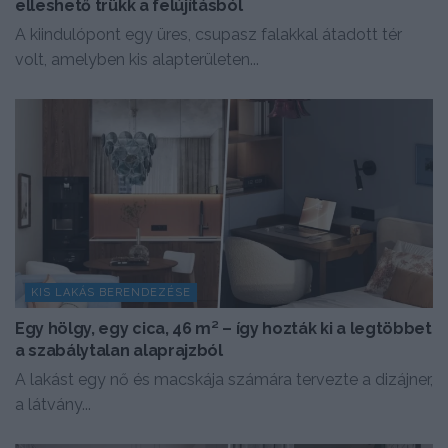
elleshető trükk a felújításból
A kiindulópont egy üres, csupasz falakkal átadott tér
volt, amelyben kis alapterületen...
KIS LAKÁS BERENDEZÉSE
Egy hölgy, egy cica, 46 m² – így hozták ki a legtöbbet
a szabálytalan alaprajzból
A lakást egy nő és macskája számára tervezte a dizájner,
a látvány...