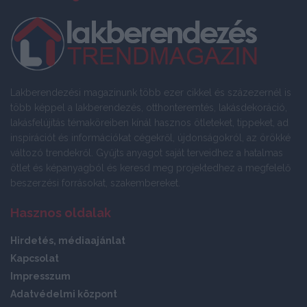
Lakberendezési magazinunk több ezer cikkel és százezernél is
több képpel a lakberendezés, otthonteremtés, lakásdekoráció,
lakásfelújítás témaköreiben kínál hasznos ötleteket, tippeket, ad
inspirációt és információkat cégekről, újdonságokról, az örökké
változó trendekről. Gyűjts anyagot saját terveidhez a hatalmas
ötlet és képanyagból és keresd meg projektedhez a megfelelő
beszerzési forrásokat, szakembereket.
Hasznos oldalak
Hirdetés, médiaajánlat
Kapcsolat
Impresszum
Adatvédelmi központ