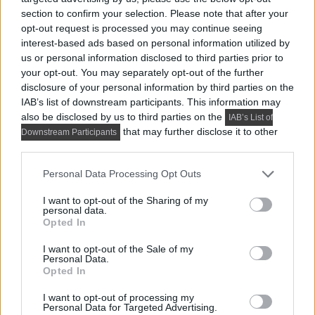
section to confirm your selection. Please note that after your
opt-out request is processed you may continue seeing
interest-based ads based on personal information utilized by
us or personal information disclosed to third parties prior to
your opt-out. You may separately opt-out of the further
disclosure of your personal information by third parties on the
IAB’s list of downstream participants. This information may
also be disclosed by us to third parties on the
IAB’s List of
that may further disclose it to other
Downstream Participants
third parties.
Please note that this website/app uses one or more Google
Personal Data Processing Opt Outs
services and may gather and store information including but
not limited to your visit or usage behaviour. You may click to
I want to opt-out of the Sharing of my
personal data.
grant or deny consent to Google and its third-party tags to
Kedveled a Lakbermagazint? Állítsd be itt, hogy előrébb
Opted In
use your data for below specified purposes in below Google
consent section.
I want to opt-out of the Sale of my
jelenjenek meg cikkeink a Google-találataidban.
Personal Data.
Opted In
címkék:
japán
lakberendezési stílus
I want to opt-out of processing my
praktikus tippek ötletek
tippek
Wabi-sabi
Personal Data for Targeted Advertising.