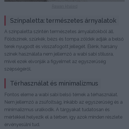
Rawan khaled
Színpaletta: természetes árnyalatok
A színpaletta szintén természetes árnyalatokból áll.
Földszínek, szürkék, bézs és tompa zöldek adják a belső
terek nyugodt és visszafogott jellegét. Élénk, harsány
színek használata nem jellemző a wabi sabi stílusra,
mivel ezek elvonják a figyelmet az egyszerűség
szépségéről.
Térhasználat és minimalizmus
Fontos eleme a wabi sabi belső térnek a térhasználat.
Nem jellemző a zsúfoltság, inkább az egyszerűség és a
minimalizmus uralkodik. A tárgyakat tudatosan és
mértékkel helyezik el a térben, így azok minden részlete
érvényesülni tud.