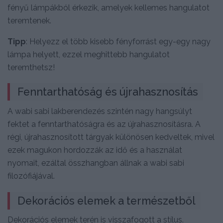
fényű lámpákból érkezik, amelyek kellemes hangulatot
teremtenek.
Tipp
: Helyezz el több kisebb fényforrást egy-egy nagy
lámpa helyett, ezzel meghittebb hangulatot
teremthetsz!
Fenntarthatóság és újrahasznosítás
A wabi sabi lakberendezés szintén nagy hangsúlyt
fektet a fenntarthatóságra és az újrahasznosításra. A
régi, újrahasznosított tárgyak különösen kedveltek, mivel
ezek magukon hordozzák az idő és a használat
nyomait, ezáltal összhangban állnak a wabi sabi
filozófiájával.
Dekorációs elemek a természetből
Dekorációs elemek terén is visszafogott a stílus.