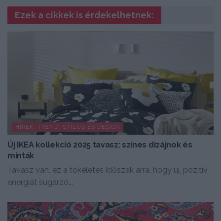
Ezek a cikkek is érdekelhetnek:
HÍREK, TREND, STÍLUS ÉS DESIGN
Új IKEA kollekció 2025 tavasz: színes dizájnok és
minták
Tavasz van, ez a tökéletes időszak arra, hogy új, pozitív
energiát sugárzó...