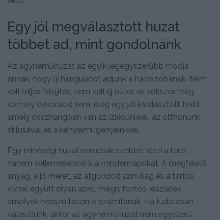
előtt.
Egy jól megválasztott huzat
többet ad, mint gondolnánk
Az ágyneműhuzat az egyik legegyszerűbb módja
annak, hogy új hangulatot adjunk a hálószobának. Nem
kell teljes felújítás, nem kell új bútor, és sokszor még
komoly dekoráció sem: elég egy jól kiválasztott textil,
amely összhangban van az ízlésünkkel, az otthonunk
stílusával és a kényelmi igényeinkkel.
Egy minőségi huzat nemcsak szebbé teszi a teret,
hanem kellemesebbé is a mindennapokat. A megfelelő
anyag, a jó méret, az átgondolt színvilág és a tartós
kivitel együtt olyan apró, mégis fontos részletek,
amelyek hosszú távon is számítanak. Ha tudatosan
választunk, akkor az ágyneműhuzat nem egyszerű