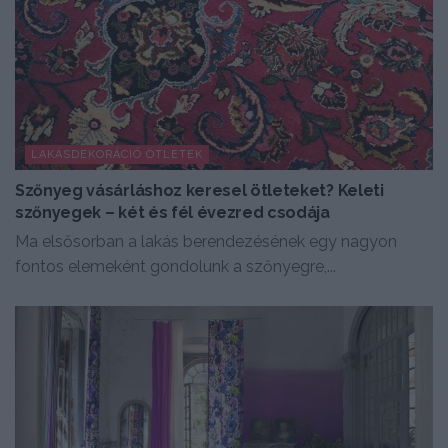
LAKÁSDEKORÁCIÓ ÖTLETEK
Szőnyeg vásárláshoz keresel ötleteket? Keleti
szőnyegek – két és fél évezred csodája
Ma elsősorban a lakás berendezésének egy nagyon
fontos elemeként gondolunk a szőnyegre,...