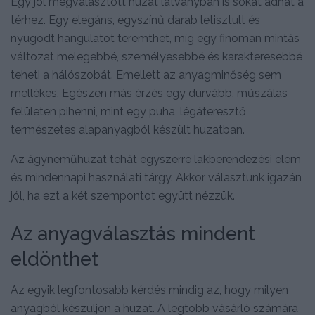
Egy jól megválasztott huzat látványban is sokat adhat a
térhez. Egy elegáns, egyszínű darab letisztult és
nyugodt hangulatot teremthet, míg egy finoman mintás
változat melegebbé, személyesebbé és karakteresebbé
teheti a hálószobát. Emellett az anyagminőség sem
mellékes. Egészen más érzés egy durvább, műszálas
felületen pihenni, mint egy puha, légáteresztő,
természetes alapanyagból készült huzatban.
Az ágyneműhuzat tehát egyszerre lakberendezési elem
és mindennapi használati tárgy. Akkor választunk igazán
jól, ha ezt a két szempontot együtt nézzük.
Az anyagválasztás mindent
eldönthet
Az egyik legfontosabb kérdés mindig az, hogy milyen
anyagból készüljön a huzat. A legtöbb vásárló számára