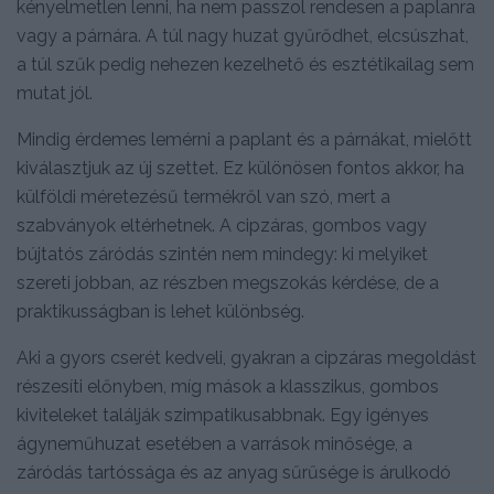
kényelmetlen lenni, ha nem passzol rendesen a paplanra
vagy a párnára. A túl nagy huzat gyűrődhet, elcsúszhat,
a túl szűk pedig nehezen kezelhető és esztétikailag sem
mutat jól.
Mindig érdemes lemérni a paplant és a párnákat, mielőtt
kiválasztjuk az új szettet. Ez különösen fontos akkor, ha
külföldi méretezésű termékről van szó, mert a
szabványok eltérhetnek. A cipzáras, gombos vagy
bújtatós záródás szintén nem mindegy: ki melyiket
szereti jobban, az részben megszokás kérdése, de a
praktikusságban is lehet különbség.
Aki a gyors cserét kedveli, gyakran a cipzáras megoldást
részesíti előnyben, míg mások a klasszikus, gombos
kiviteleket találják szimpatikusabbnak. Egy igényes
ágyneműhuzat esetében a varrások minősége, a
záródás tartóssága és az anyag sűrűsége is árulkodó