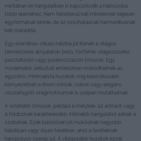
mintában és hangulatban is kapcsolódik a hálószoba
többi eleméhez. Nem feltétlenül kell mindennek teljesen
egyformának lennie, de az összhatásnak harmonikusnak
kell maradnia.
Egy skandináv stílusú hálóba jól illenek a világos,
természetes árnyalatok: bézs, törtfehér, világosszürke,
pasztellzöld vagy púderrózsaszín tónusok. Egy
modernebb, letisztult enteriőrben működhetnek az
egyszínű, minimalista huzatok, míg klasszikusabb
környezetben a finom minták, csíkok vagy elegáns,
visszafogott virágmotívumok is szépen mutathatnak.
A sötétebb tónusok, például a mélykék, az antracit vagy
a földszínek karakteresebb, intimebb hangulatot adnak a
szobának. Ezek különösen jól működnek nagyobb
hálókban vagy olyan terekben, ahol a textileknek
hangsúlyos szerep jut. A világosabb huzatok ezzel