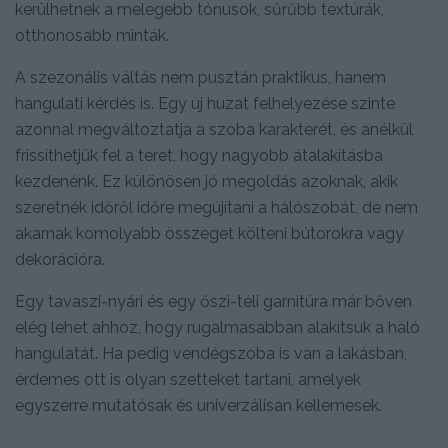
kerülhetnek a melegebb tónusok, sűrűbb textúrák,
otthonosabb minták.
A szezonális váltás nem pusztán praktikus, hanem
hangulati kérdés is. Egy új huzat felhelyezése szinte
azonnal megváltoztatja a szoba karakterét, és anélkül
frissíthetjük fel a teret, hogy nagyobb átalakításba
kezdenénk. Ez különösen jó megoldás azoknak, akik
szeretnék időről időre megújítani a hálószobát, de nem
akarnak komolyabb összeget költeni bútorokra vagy
dekorációra.
Egy tavaszi-nyári és egy őszi-téli garnitúra már bőven
elég lehet ahhoz, hogy rugalmasabban alakítsuk a háló
hangulatát. Ha pedig vendégszoba is van a lakásban,
érdemes ott is olyan szetteket tartani, amelyek
egyszerre mutatósak és univerzálisan kellemesek.