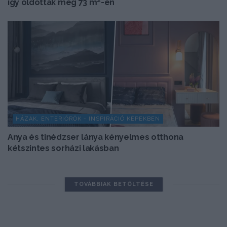
így oldották meg 73 m²-en
HÁZAK, ENTERIŐRÖK - INSPIRÁCIÓ KÉPEKBEN
Anya és tinédzser lánya kényelmes otthona
kétszintes sorházi lakásban
TOVÁBBIAK BETÖLTÉSE