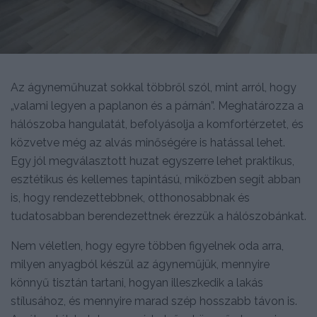
Az ágyneműhuzat sokkal többről szól, mint arról, hogy
„valami legyen a paplanon és a párnán”. Meghatározza a
hálószoba hangulatát, befolyásolja a komfortérzetet, és
közvetve még az alvás minőségére is hatással lehet.
Egy jól megválasztott huzat egyszerre lehet praktikus,
esztétikus és kellemes tapintású, miközben segít abban
is, hogy rendezettebbnek, otthonosabbnak és
tudatosabban berendezettnek érezzük a hálószobánkat.
Nem véletlen, hogy egyre többen figyelnek oda arra,
milyen anyagból készül az ágyneműjük, mennyire
könnyű tisztán tartani, hogyan illeszkedik a lakás
stílusához, és mennyire marad szép hosszabb távon is.