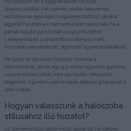
háztartásban ez a leggyakrabban használt
alapösszeállítás. Két személy esetén kényelmes,
esztétikus és egységes megjelenést biztosít, de akár
egyedül használva is harmonikusabb hatást kelt, ha a
párnák huzatai passzolnak a paplanhuzathoz.
Lakberendezési szempontból is előnyös, mert
könnyebb vele rendezett, átgondolt ágyképet kialakítani.
Aki gyors és látványos frissítést szeretne a
hálószobában, annak egy új 3 részes ágynemű garnitúra
sokszor többet adhat, mint egy kisebb dekorációs
kiegészítő. Egyetlen csere is képes teljesen új hangulatot
vinni a térbe.
Hogyan válasszunk a hálószoba
stílusához illő huzatot?
Az ágyneműhuzat akkor mutat igazán jól, ha színben,