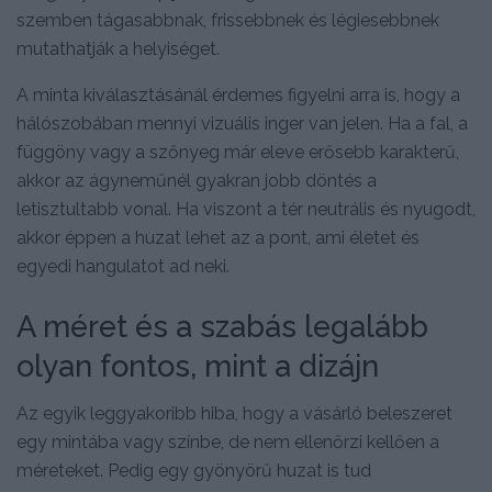
szemben tágasabbnak, frissebbnek és légiesebbnek
mutathatják a helyiséget.
A minta kiválasztásánál érdemes figyelni arra is, hogy a
hálószobában mennyi vizuális inger van jelen. Ha a fal, a
függöny vagy a szőnyeg már eleve erősebb karakterű,
akkor az ágyneműnél gyakran jobb döntés a
letisztultabb vonal. Ha viszont a tér neutrális és nyugodt,
akkor éppen a huzat lehet az a pont, ami életet és
egyedi hangulatot ad neki.
A méret és a szabás legalább
olyan fontos, mint a dizájn
Az egyik leggyakoribb hiba, hogy a vásárló beleszeret
egy mintába vagy színbe, de nem ellenőrzi kellően a
méreteket. Pedig egy gyönyörű huzat is tud