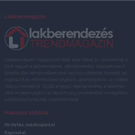
Lakbermagazin
Lakberendezési magazinunk több ezer cikkel és százezernél is
több képpel a lakberendezés, otthonteremtés, lakásdekoráció,
lakásfelújítás témaköreiben kínál hasznos ötleteket, tippeket, ad
inspirációt és információkat cégekről, újdonságokról, az örökké
változó trendekről. Gyűjts anyagot saját terveidhez a hatalmas
ötlet és képanyagból és keresd meg projektedhez a megfelelő
beszerzési forrásokat, szakembereket.
Hasznos oldalak
Hirdetés, médiaajánlat
Kapcsolat