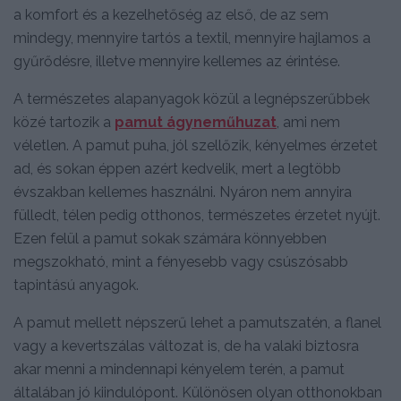
a komfort és a kezelhetőség az első, de az sem
mindegy, mennyire tartós a textil, mennyire hajlamos a
gyűrődésre, illetve mennyire kellemes az érintése.
A természetes alapanyagok közül a legnépszerűbbek
közé tartozik a
pamut ágyneműhuzat
, ami nem
véletlen. A pamut puha, jól szellőzik, kényelmes érzetet
ad, és sokan éppen azért kedvelik, mert a legtöbb
évszakban kellemes használni. Nyáron nem annyira
fülledt, télen pedig otthonos, természetes érzetet nyújt.
Ezen felül a pamut sokak számára könnyebben
megszokható, mint a fényesebb vagy csúszósabb
tapintású anyagok.
A pamut mellett népszerű lehet a pamutszatén, a flanel
vagy a kevertszálas változat is, de ha valaki biztosra
akar menni a mindennapi kényelem terén, a pamut
általában jó kiindulópont. Különösen olyan otthonokban