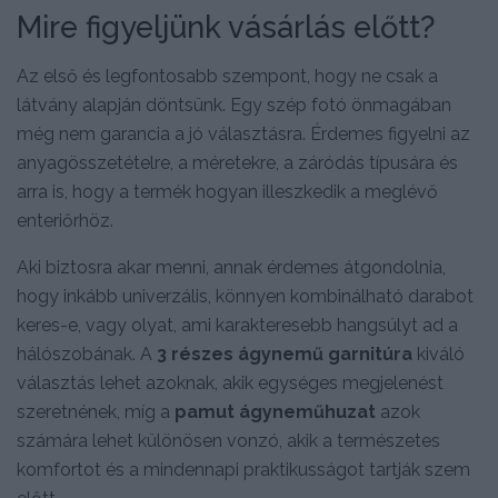
Mire figyeljünk vásárlás előtt?
Az első és legfontosabb szempont, hogy ne csak a
látvány alapján döntsünk. Egy szép fotó önmagában
még nem garancia a jó választásra. Érdemes figyelni az
anyagösszetételre, a méretekre, a záródás típusára és
arra is, hogy a termék hogyan illeszkedik a meglévő
enteriőrhöz.
Aki biztosra akar menni, annak érdemes átgondolnia,
hogy inkább univerzális, könnyen kombinálható darabot
keres-e, vagy olyat, ami karakteresebb hangsúlyt ad a
hálószobának. A
3 részes ágynemű garnitúra
kiváló
választás lehet azoknak, akik egységes megjelenést
szeretnének, míg a
pamut ágyneműhuzat
azok
számára lehet különösen vonzó, akik a természetes
komfortot és a mindennapi praktikusságot tartják szem