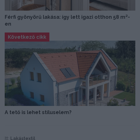
Férfi gyönyörű lakása: így lett igazi otthon 58 m²-
en
Következő cikk
A tető is lehet stíluselem?
Itt:
Lakástextil