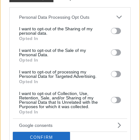
third parties.
A tárolásnál sokan szeretik egyben elrakni a garnitúrát,
vagyis a párnahuzatot a paplanhuzatba hajtogatni. Ez
Please note that this website/app uses one or more Google
Personal Data Processing Opt Outs
services and may gather and store information including but
egyszerre praktikus és esztétikus megoldás, ráadásul
not limited to your visit or usage behaviour. You may click to
I want to opt-out of the Sharing of my
megkönnyíti a rendszerezést a szekrényben. Ha
personal data.
grant or deny consent to Google and its third-party tags to
Opted In
többféle huzat van otthon, ez a módszer különösen jól
use your data for below specified purposes in below Google
működik.
consent section.
I want to opt-out of the Sale of my
Personal Data.
Opted In
Trendek a hálószobában: merre
I want to opt-out of processing my
tartanak az ágyneműhuzatok?
Personal Data for Targeted Advertising.
Opted In
Az utóbbi években egyre erősebb a természetesség és
I want to opt-out of Collection, Use,
az egyszerű elegancia iránti igény. A harsány, túlzsúfolt
Retention, Sale, and/or Sharing of my
Personal Data that Is Unrelated with the
minták helyett sokan a visszafogott, nyugalmat árasztó
Purposes for which it was collected.
Opted In
textíliákat keresik. A bézs, homok, olívazöld, terrakotta,
törtfehér vagy szürkés árnyalatok kifejezetten
Google consents
népszerűek, mert könnyen kombinálhatók más
CONFIRM
lakberendezési elemekkel.