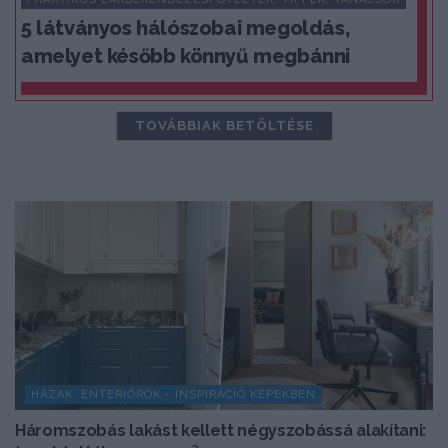
5 látványos hálószobai megoldás,
amelyet később könnyű megbánni
TOVÁBBIAK BETÖLTÉSE
HÁZAK, ENTERIŐRÖK - INSPIRÁCIÓ KÉPEKBEN
Háromszobás lakást kellett négyszobássá alakítani: