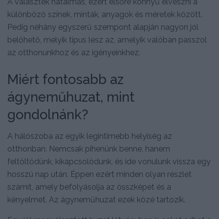
A választék hatalmas, ezért elsőre könnyű elveszni a
különböző színek, minták, anyagok és méretek között.
Pedig néhány egyszerű szempont alapján nagyon jól
belőhető, melyik típus lesz az, amelyik valóban passzol
az otthonunkhoz és az igényeinkhez.
Miért fontosabb az
ágyneműhuzat, mint
gondolnánk?
A hálószoba az egyik legintimebb helyiség az
otthonban. Nemcsak pihenünk benne, hanem
feltöltődünk, kikapcsolódunk, és ide vonulunk vissza egy
hosszú nap után. Éppen ezért minden olyan részlet
számít, amely befolyásolja az összképet és a
kényelmet. Az ágyneműhuzat ezek közé tartozik.