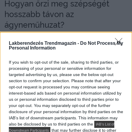
Hogyan őrzi meg szépségét
hosszabb távon az
ágyneműhuzat?
A tartósság nemcsak az anyag minőségén múlik, hanem
Lakberendezés Trendmagazin -
Do Not Process My
azon is, hogyan bánunk vele. Még a legjobb huzat is
Personal Information
gyorsabban veszíthet a szépségéből, ha nem
megfelelően mossuk vagy tároljuk. A címkén szereplő
If you wish to opt-out of the sale, sharing to third parties, or
ápolási útmutató ezért nem csak formalitás.
processing of your personal or sensitive information for
targeted advertising by us, please use the below opt-out
Általánosságban érdemes a huzatot kifordítva mosni,
section to confirm your selection. Please note that after your
opt-out request is processed you may continue seeing
különösen akkor, ha mintás vagy sötétebb színű
interest-based ads based on personal information utilized by
darabról van szó. Ez segíthet abban, hogy az anyag
us or personal information disclosed to third parties prior to
felszíne és a színek tovább megmaradjanak. A túl
your opt-out. You may separately opt-out of the further
magas hőfok vagy az agresszív tisztítószerek idő előtt
disclosure of your personal information by third parties on the
IAB’s list of downstream participants. This information may
fakíthatják a textilt. A szárításnál és vasalásnál is fontos
also be disclosed by us to third parties on the
IAB’s List of
lehet a mértékletesség.
that may further disclose it to other
Downstream Participants