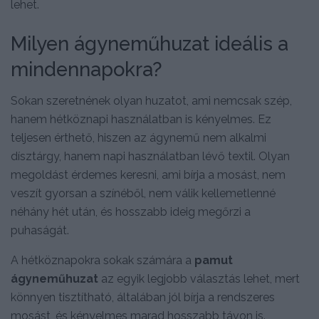
lehet.
Milyen ágyneműhuzat ideális a
mindennapokra?
Sokan szeretnének olyan huzatot, ami nemcsak szép,
hanem hétköznapi használatban is kényelmes. Ez
teljesen érthető, hiszen az ágynemű nem alkalmi
dísztárgy, hanem napi használatban lévő textil. Olyan
megoldást érdemes keresni, ami bírja a mosást, nem
veszít gyorsan a színéből, nem válik kellemetlenné
néhány hét után, és hosszabb ideig megőrzi a
puhaságát.
A hétköznapokra sokak számára a
pamut
ágyneműhuzat
az egyik legjobb választás lehet, mert
könnyen tisztítható, általában jól bírja a rendszeres
mosást, és kényelmes marad hosszabb távon is.