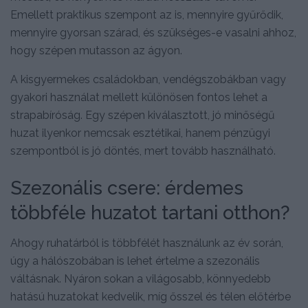
Emellett praktikus szempont az is, mennyire gyűrődik,
mennyire gyorsan szárad, és szükséges-e vasalni ahhoz,
hogy szépen mutasson az ágyon.
A kisgyermekes családokban, vendégszobákban vagy
gyakori használat mellett különösen fontos lehet a
strapabíróság. Egy szépen kiválasztott, jó minőségű
huzat ilyenkor nemcsak esztétikai, hanem pénzügyi
szempontból is jó döntés, mert tovább használható.
Szezonális csere: érdemes
többféle huzatot tartani otthon?
Ahogy ruhatárból is többfélét használunk az év során,
úgy a hálószobában is lehet értelme a szezonális
váltásnak. Nyáron sokan a világosabb, könnyedebb
hatású huzatokat kedvelik, míg ősszel és télen előtérbe