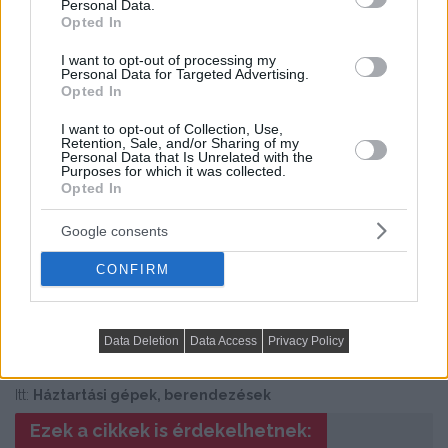
Personal Data.
Opted In
I want to opt-out of processing my
Personal Data for Targeted Advertising.
Opted In
I want to opt-out of Collection, Use,
Retention, Sale, and/or Sharing of my
10m2-es konyha modern stílusú berendezése
Personal Data that Is Unrelated with the
piros, fehér, fekete, zöld színpalettával
Purposes for which it was collected.
Opted In
Következő cikk
Google consents
CONFIRM
Van új a tető alatt! Helló ragyogó tetőtér. Alakítsa
tetőterét lakhatóvá, vagy újítsa fel a CSOK által!
Data Deletion
Data Access
Privacy Policy
Itt:
Háztartási gépek, berendezések
Ezek a cikkek is érdekelhetnek: