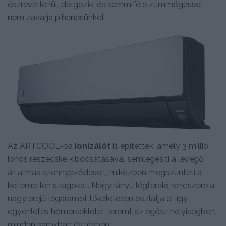
észrevétlenül, dolgozik, és semmiféle zümmögéssel
nem zavarja pihenésünket.
Az ARTCOOL-ba
ionizálót
is építettek, amely 3 millió
ionos részecske kibocsátásával semlegesíti a levegő
ártalmas szennyeződéseit, miközben megszünteti a
kellemetlen szagokat. Négyirányú légterelő rendszere a
nagy erejű légáramot tökéletesen oszlatja el, így
egyenletes hőmérsékletet teremt az egész helyiségben,
minden sarokban és résben.