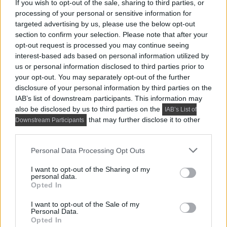
If you wish to opt-out of the sale, sharing to third parties, or
processing of your personal or sensitive information for
targeted advertising by us, please use the below opt-out
section to confirm your selection. Please note that after your
opt-out request is processed you may continue seeing
interest-based ads based on personal information utilized by
us or personal information disclosed to third parties prior to
your opt-out. You may separately opt-out of the further
disclosure of your personal information by third parties on the
IAB’s list of downstream participants. This information may
also be disclosed by us to third parties on the
IAB’s List of
that may further disclose it to other
Downstream Participants
Lithoss design villanykapcsolók
third parties.
Please note that this website/app uses one or more Google
Personal Data Processing Opt Outs
services and may gather and store information including but
Itt:
Hálószoba bútor, dekoráció
not limited to your visit or usage behaviour. You may click to
I want to opt-out of the Sharing of my
personal data.
grant or deny consent to Google and its third-party tags to
Ezek a cikkek is érdekelhetnek:
Opted In
use your data for below specified purposes in below Google
consent section.
I want to opt-out of the Sale of my
Personal Data.
Opted In