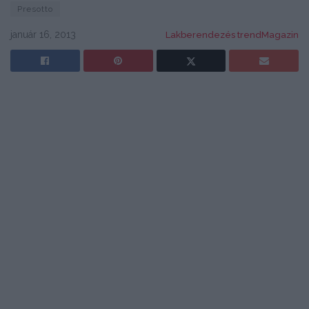
Presotto
január 16, 2013
Lakberendezés trendMagazin