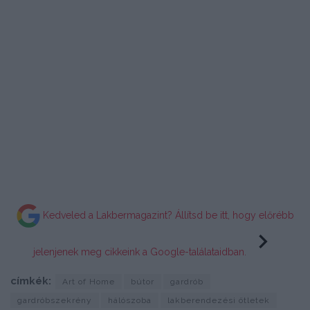
Kedveled a Lakbermagazint? Állítsd be itt, hogy előrébb
jelenjenek meg cikkeink a Google-találataidban.
címkék:
Art of Home
bútor
gardrób
gardróbszekrény
hálószoba
lakberendezési ötletek