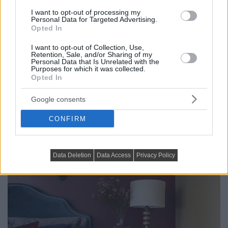
I want to opt-out of processing my
Personal Data for Targeted Advertising.
Opted In
I want to opt-out of Collection, Use,
Retention, Sale, and/or Sharing of my
Personal Data that Is Unrelated with the
Purposes for which it was collected.
HÁLÓSZOBA BÚTOR, DEKORÁCIÓ
Opted In
Milyen ágyak a leginkább népszerűek?
Google consents
Az ágyválasztás kérdése az otthonteremtés egyik
legfontosabb döntése, hiszen jó esetben életünk...
CONFIRM
Data Deletion
Data Access
Privacy Policy