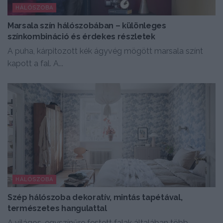
HÁLÓSZOBA
Marsala szín hálószobában – különleges
színkombináció és érdekes részletek
A puha, kárpitozott kék ágyvég mögött marsala színt
kapott a fal. A...
HÁLÓSZOBA
Szép hálószoba dekoratív, mintás tapétával,
természetes hangulattal
A világos, egyszínűre festett falak általában több