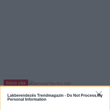
Előző cikk
Az okos otthon 5 parancsolata
Lakberendezés Trendmagazin -
Do Not Process My
Personal Information
Következő cikk