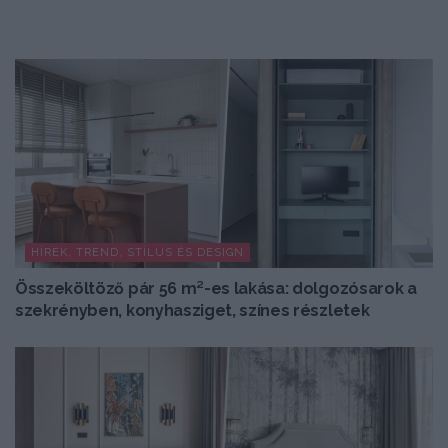
HÍREK, TREND, STÍLUS ÉS DESIGN
Összeköltöző pár 56 m²-es lakása: dolgozósarok a
szekrényben, konyhasziget, színes részletek