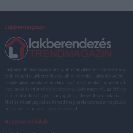
Lakbermagazin
Lakberendezési magazinunk több ezer cikkel és százezernél is
több képpel a lakberendezés, otthonteremtés, lakásdekoráció,
lakásfelújítás témaköreiben kínál hasznos ötleteket, tippeket, ad
inspirációt és információkat cégekről, újdonságokról, az örökké
változó trendekről. Gyűjts anyagot saját terveidhez a hatalmas
ötlet és képanyagból és keresd meg projektedhez a megfelelő
beszerzési forrásokat, szakembereket.
Hasznos oldalak