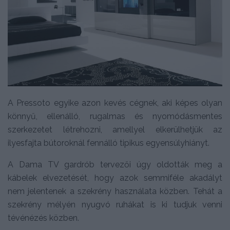
A Pressoto egyike azon kevés cégnek, aki képes olyan
könnyű, ellenálló, rugalmas és nyomódásmentes
szerkezetet létrehozni, amellyel elkerülhetjük az
ilyesfajta bútoroknál fennálló tipikus egyensúlyhiányt.
A Dama TV gardrób tervezői úgy oldották meg a
kábelek elvezetését, hogy azok semmiféle akadályt
nem jelentenek a szekrény használata közben. Tehát a
szekrény mélyén nyugvó ruhákat is ki tudjuk venni
tévénézés közben.