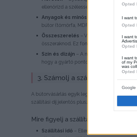
Opted 
ellenőrizd a szélességet, magasságot és 
Anyagok és minőség
– Olvasd el a term
I want t
bútor (tömörfa, MDF, fém, kárpitozott anya
Opted 
Összeszerelés
– Vannak bútorok, amelye
I want 
Advertis
összeraknod. Ez fontos szempont lehet.
Opted 
Szín és dizájn
– A monitorok eltérő színár
I want t
hogy a gyártó pontos színkódokat ad-e m
of my P
was col
Opted 
3. Számolj a szállítási és össze
Google 
A bútorvásárlás egyik legfontosabb tényezője
szállítási díj jelentős plusz költséget jelenthet.
Mire figyelj a szállításnál?
Szállítási idő
– Ellenőrizd, mennyi idő ala