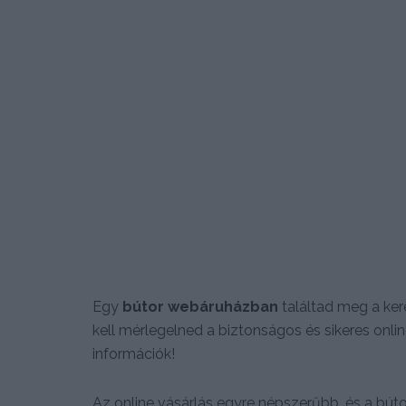
Egy
bútor webáruházban
találtad meg a ke
kell mérlegelned a biztonságos és sikeres onli
információk!
Az online vásárlás egyre népszerűbb, és a bút