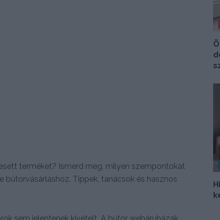
Ö
d
s
resett terméket? Ismerd meg, milyen szempontokat
ne bútorvásárláshoz. Tippek, tanácsok és hasznos
H
k
orok sem jelentenek kivételt. A bútor webáruházak