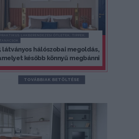
PRAKTIKUS LAKBERENDEZÉSI ÖTLETEK, TIPPEK, 
TANÁCSOK
5 látványos hálószobai megoldás,
amelyet később könnyű megbánni
TOVÁBBIAK BETÖLTÉSE