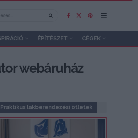
SPIRÁCIÓ
ÉPÍTÉSZET
CÉGEK
útor webáruház
Praktikus lakberendezési ötletek