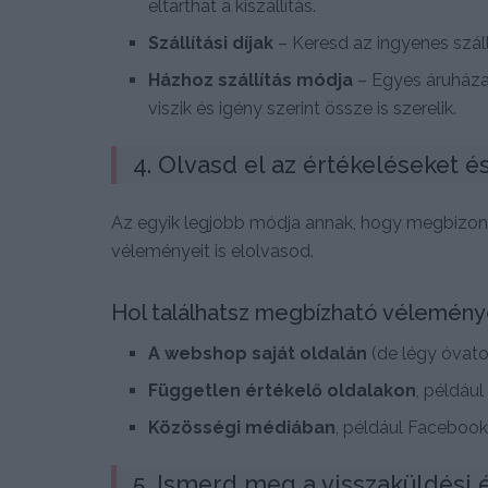
eltarthat a kiszállítás.
Szállítási díjak
– Keresd az ingyenes szál
Házhoz szállítás módja
– Egyes áruházak
viszik és igény szerint össze is szerelik.
4. Olvasd el az értékeléseket 
Az egyik legjobb módja annak, hogy megbizon
véleményeit is elolvasod.
Hol találhatsz megbízható vélemén
A webshop saját oldalán
(de légy óvato
Független értékelő oldalakon
, példáu
Közösségi médiában
, például Faceboo
5. Ismerd meg a visszaküldési é