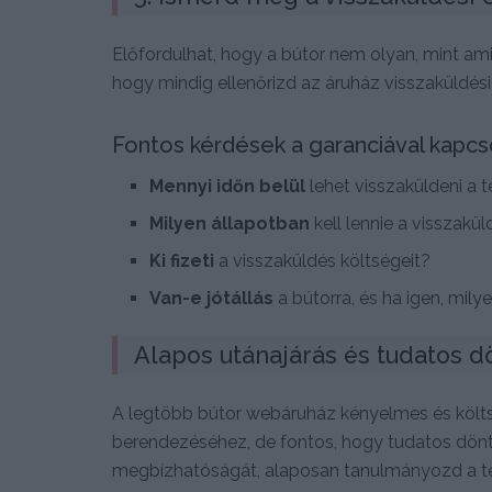
Előfordulhat, hogy a bútor nem olyan, mint amir
hogy mindig ellenőrizd az áruház visszaküldési 
Fontos kérdések a garanciával kapcs
Mennyi időn belül
lehet visszaküldeni a 
Milyen állapotban
kell lennie a visszakü
Ki fizeti
a visszaküldés költségeit?
Van-e jótállás
a bútorra, és ha igen, mil
Alapos utánajárás és tudatos d
A legtöbb bútor webáruház kényelmes és költ
berendezéséhez, de fontos, hogy tudatos dönt
megbízhatóságát, alaposan tanulmányozd a termé