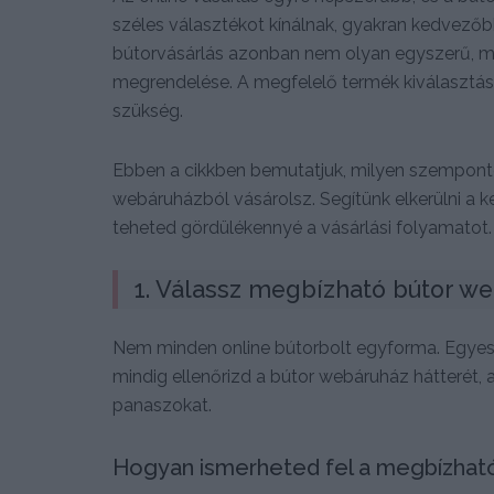
széles választékot kínálnak, gyakran kedvezőb
bútorvásárlás azonban nem olyan egyszerű, mi
megrendelése. A megfelelő termék kiválasztás
szükség.
Ebben a cikkben bemutatjuk, milyen szemponto
webáruházból vásárolsz. Segítünk elkerülni a
teheted gördülékennyé a vásárlási folyamatot.
1. Válassz megbízható bútor w
Nem minden online bútorbolt egyforma. Egyes
mindig ellenőrizd a bútor webáruház hátterét, 
panaszokat.
Hogyan ismerheted fel a megbízható