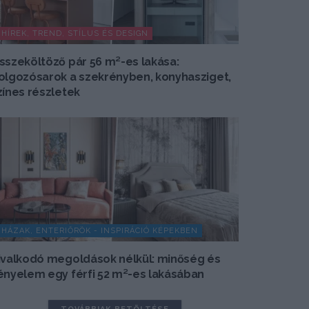
HÍREK, TREND, STÍLUS ÉS DESIGN
sszeköltöző pár 56 m²-es lakása:
olgozósarok a szekrényben, konyhasziget,
zínes részletek
HÁZAK, ENTERIŐRÖK - INSPIRÁCIÓ KÉPEKBEN
ivalkodó megoldások nélkül: minőség és
ényelem egy férfi 52 m²-es lakásában