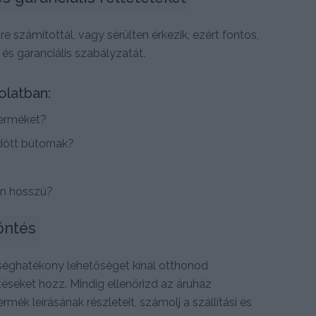
e számítottál, vagy sérülten érkezik, ezért fontos,
és garanciális szabályzatát.
olatban:
terméket?
ldött bútornak?
yen hosszú?
öntés
séghatékony lehetőséget kínál otthonod
éseket hozz. Mindig ellenőrizd az áruház
k leírásának részleteit, számolj a szállítási és