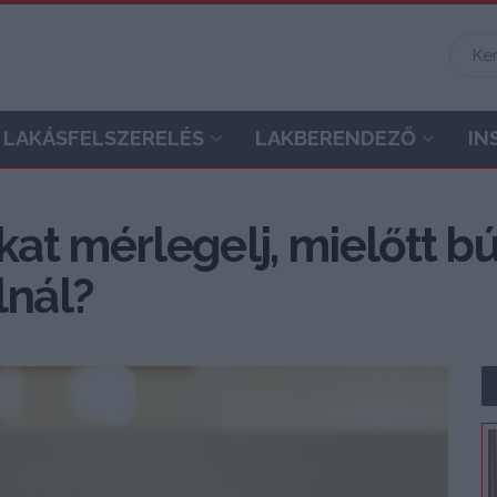
LAKÁSFELSZERELÉS
LAKBERENDEZŐ
IN
at mérlegelj, mielőtt b
lnál?