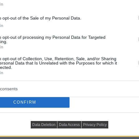
In
mélységet.
ékleírást, hogy tudd, milyen anyagokból készült a
o opt-out of the Sale of my Personal Data.
g stb.).
In
ket összeszerelve szállítanak, míg másokat neked kell
to opt-out of processing my Personal Data for Targeted
ing.
In
nyalatokat mutathatnak, ezért érdemes ellenőrizni,
o opt-out of Collection, Use, Retention, Sale, and/or Sharing
eg.
ersonal Data that Is Unrelated with the Purposes for which it
lected.
In
szerelési költségekkel
consents
 a szállítás. A nagyobb méretű termékek esetében a
CONFIRM
Data Deletion
Data Access
Privacy Policy
tt érkezik meg a bútor. Egyes esetekben akár hetekig is