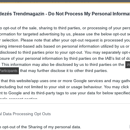
https://” kezdetű, az azt jelenti, hogy biztonságos
dezés Trendmagazin -
Do Not Process My Personal Informa
sárlók tapasztalatait a webshop saját oldalán és
to opt-out of the sale, sharing to third parties, or processing of your per
 Trustpilot).
formation for targeted advertising by us, please use the below opt-out s
uháznak mindig van elérhetősége: telefonszám, e-
r selection. Please note that after your opt-out request is processed y
eing interest-based ads based on personal information utilized by us or
disclosed to third parties prior to your opt-out. You may separately opt-
 Mindig nézd meg, hogy a webshop milyen garanciát
losure of your personal information by third parties on the IAB’s list of
 lehet visszaküldeni azokat.
. This information may also be disclosed by us to third parties on the
IA
that may further disclose it to other third parties.
articipants
 adatait
 that this website/app uses one or more Google services and may gath
including but not limited to your visit or usage behaviour. You may click 
 to Google and its third-party tags to use your data for below specifi
san ismerd a kiválasztott termék méreteit, anyagát és
ogle consent section.
l Data Processing Opt Outs
o opt-out of the Sharing of my personal data.
 befér az adott helyre. Használj mérőszalagot, és