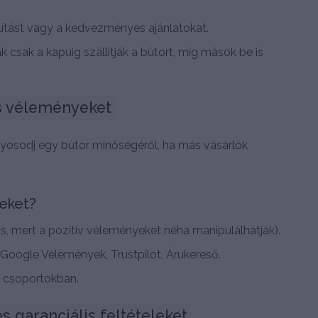
lítást vagy a kedvezményes ajánlatokat.
 csak a kapuig szállítják a bútort, míg mások be is
és véleményeket
yosodj egy bútor minőségéről, ha más vásárlók
yeket?
s, mert a pozitív véleményeket néha manipulálhatják).
l Google Vélemények, Trustpilot, Árukereső.
k csoportokban.
s garanciális feltételeket