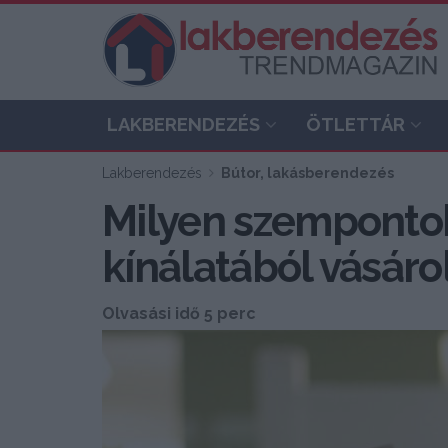
LAKBERENDEZÉS
ÖTLETTÁR
Lakberendezés
Bútor, lakásberendezés
Milyen szempontok
kínálatából vásáro
Olvasási idő 5 perc