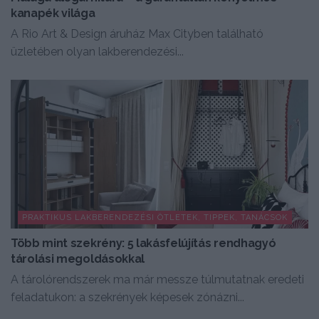
kanapék világa
A Rio Art & Design áruház Max Cityben található
üzletében olyan lakberendezési...
PRAKTIKUS LAKBERENDEZÉSI ÖTLETEK, TIPPEK, TANÁCSOK
Több mint szekrény: 5 lakásfelújítás rendhagyó
tárolási megoldásokkal
A tárolórendszerek ma már messze túlmutatnak eredeti
feladatukon: a szekrények képesek zónázni...