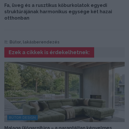
Fa, üveg és a rusztikus kőburkolatok egyedi
struktúrájának harmonikus egysége két hazai
otthonban
Itt:
Bútor, lakásberendezés
Ezek a cikkek is érdekelhetnek:
BÚTOR DESIGN
Malaga ülőgarnitúra – a garantáltan kényelmes