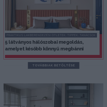
PRAKTIKUS LAKBERENDEZÉSI ÖTLETEK, TIPPEK, TANÁCSOK
5 látványos hálószobai megoldás,
amelyet később könnyű megbánni
TOVÁBBIAK BETÖLTÉSE