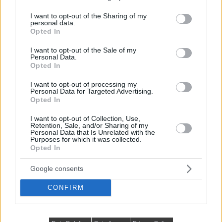
services and may gather and store information including but
minimál
modern lakberendezési stílus
polc
not limited to your visit or usage behaviour. You may click to
I want to opt-out of the Sharing of my
personal data.
grant or deny consent to Google and its third-party tags to
március 25, 2016
Lakberendezés trendMagazin
Opted In
use your data for below specified purposes in below Google
consent section.
I want to opt-out of the Sale of my
Personal Data.
Opted In
I want to opt-out of processing my
Personal Data for Targeted Advertising.
Opted In
I want to opt-out of Collection, Use,
Retention, Sale, and/or Sharing of my
Personal Data that Is Unrelated with the
Purposes for which it was collected.
Opted In
Google consents
CONFIRM