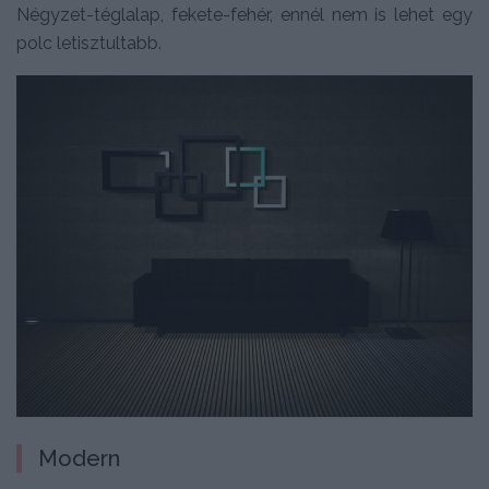
Négyzet-téglalap, fekete-fehér, ennél nem is lehet egy
polc letisztultabb.
Modern