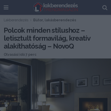
Lakberendezés
Bútor, lakásberendezés
Polcok minden stílushoz –
letisztult formavilág, kreatív
alakíthatóság – NovoQ
Olvasási idő 7 perc