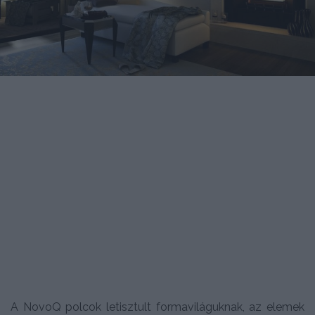
A NovoQ polcok letisztult formaviláguknak, az elemek