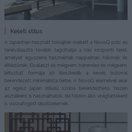
Keleti stílus
A Japánban használt tolóajtók mellett a NovoQ polc és
térelválasztó tovább tagolhatja a ház központi terét,
amelyet egyszerre használnak nappalinak, hálónak és
étkezőnek. Elválaszt és mégsem, berendez és mégsem,
letisztult formája jól illeszkedik a kevés bútorral
berendezett minimalista térbe. A NovoQ elemeivel akár
az egész japán stílusú szoba berendezhető, hiszen
asztalként is használhatók, de földön álló virágtartóként
is visszafogott díszítőelemek.