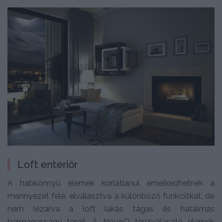
Loft enteriőr
A habkönnyű elemek korlátlanul emelkedhetnek a
mennyezet felé, elválasztva a különböző funkciókat, de
nem lezárva a loft lakás tágas és hatalmas
belmagasságú tereit. A NovoQ térelválasztó elemek