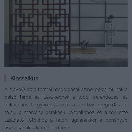
Klasszikus
A NovoQ polc formai megoldásai, színei belesimulnak a
belső térbe és illeszkednek a többi berendezési és
dekorációs tárgyhoz. A polc a polcban megoldás jól
társul a márvány berakású kandallóhoz és a mellette
található fotókhoz a falon, ugyanakkor a dohányzó
asztalkának is kitűnő partnere.