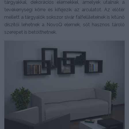
tárgyakkal, dekorációs elemekkel, amelyek utalnak a
tevékenységi körre és kifejezik az arculatot. Az előtér
mellett a tárgyalók sokszor sivár falfelületeinek is kitűnő
díszítői lehetnek a NovoQ elemek, sőt hasznos tároló
szerepet is betölthetnek.