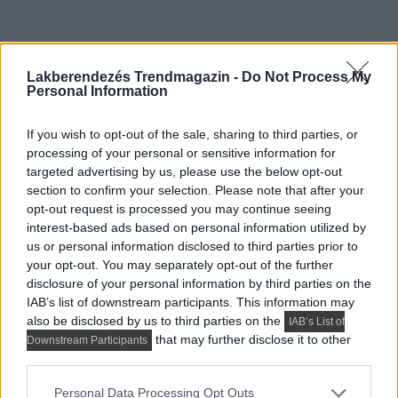
Lakberendezés Trendmagazin -
Do Not Process My
Personal Information
If you wish to opt-out of the sale, sharing to third parties, or
processing of your personal or sensitive information for
targeted advertising by us, please use the below opt-out
section to confirm your selection. Please note that after your
opt-out request is processed you may continue seeing
interest-based ads based on personal information utilized by
us or personal information disclosed to third parties prior to
Kedveled a Lakbermagazint? Állítsd be itt, hogy előrébb
your opt-out. You may separately opt-out of the further
disclosure of your personal information by third parties on the
IAB’s list of downstream participants. This information may
jelenjenek meg cikkeink a Google-találataidban.
also be disclosed by us to third parties on the
IAB’s List of
that may further disclose it to other
Downstream Participants
címkék:
ázsiai lakásdekoráció
bútor
third parties.
klasszikus lakberendezés
lakásdekoráció
Please note that this website/app uses one or more Google
Personal Data Processing Opt Outs
lakberendezési ötletek
lakberendezési stílus
loft