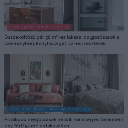
HÍREK, TREND, STÍLUS ÉS DESIGN
Összeköltöző pár 56 m²-es lakása: dolgozósarok a
szekrényben, konyhasziget, színes részletek
HÁZAK, ENTERIŐRÖK - INSPIRÁCIÓ KÉPEKBEN
Hivalkodó megoldások nélkül: minőség és kényelem
egy férfi 52 m²-es lakásában