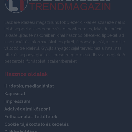
Lakberendezési magazinunk több ezer cikkel és százezernél is
több képpel a lakberendezés, otthonteremtés, lakásdekoráció,
lakásfelújítás témaköreiben kínál hasznos ötleteket, tippeket, ad
inspirációt és információkat cégekről, újdonságokról, az örökké
változó trendekről. Gyűjts anyagot saját terveidhez a hatalmas
ötlet és képanyagból és keresd meg projektedhez a megfelelő
beszerzési forrásokat, szakembereket.
Hasznos oldalak
Hirdetés, médiaajánlat
Kapcsolat
Impresszum
Adatvédelmi központ
Felhasználási feltételek
Cookie tájékoztató és kezelés