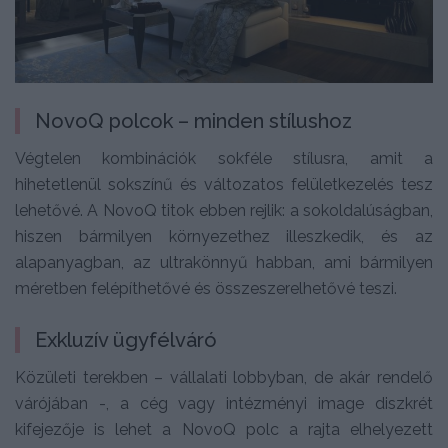
NovoQ polcok – minden stílushoz
Végtelen kombinációk sokféle stílusra, amit a
hihetetlenül sokszínű és változatos felületkezelés tesz
lehetővé. A NovoQ titok ebben rejlik: a sokoldalúságban,
hiszen bármilyen környezethez illeszkedik, és az
alapanyagban, az ultrakönnyű habban, ami bármilyen
méretben felépíthetővé és összeszerelhetővé teszi.
Exkluzív ügyfélváró
Közületi terekben – vállalati lobbyban, de akár rendelő
várójában -, a cég vagy intézményi image diszkrét
kifejezője is lehet a NovoQ polc a rajta elhelyezett