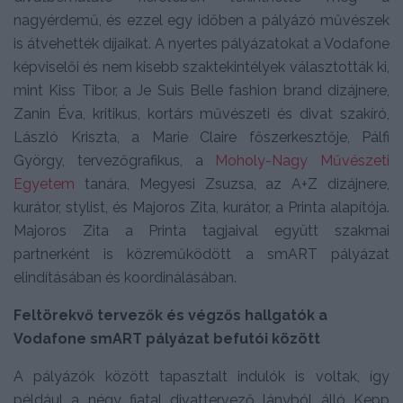
nagyérdemű, és ezzel egy időben a pályázó művészek
is átvehették díjaikat. A nyertes pályázatokat a Vodafone
képviselői és nem kisebb szaktekintélyek választották ki,
mint Kiss Tibor, a Je Suis Belle fashion brand dizájnere,
Zanin Éva, kritikus, kortárs művészeti és divat szakíró,
László Kriszta, a Marie Claire főszerkesztője, Pálfi
György, tervezőgrafikus, a
Moholy-Nagy Művészeti
Egyetem
tanára, Megyesi Zsuzsa, az A+Z dizájnere,
kurátor, stylist, és Majoros Zita, kurátor, a Printa alapítója.
Majoros Zita a Printa tagjaival együtt szakmai
partnerként is közreműködött a smART pályázat
elindításában és koordinálásában.
Feltörekvő tervezők és végzős hallgatók a
Vodafone smART pályázat befutói között
A pályázók között tapasztalt indulók is voltak, így
például a négy fiatal divattervező lányból álló Kepp