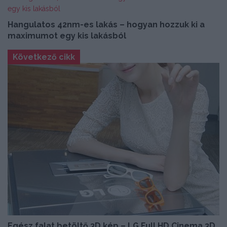
Hangulatos 42nm-es lakás – hogyan hozzuk ki a
maximumot egy kis lakásból
Következő cikk
Egész falat betöltő 3D kép – LG Full HD Cinema 3D