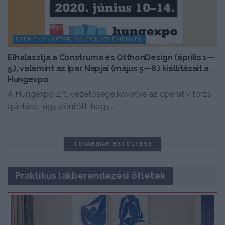
ESEMÉNYNAPTÁR, SAJTÓKÖZLEMÉNYEK
Elhalasztja a Construma és OtthonDesign (április 1—
5.), valamint az Ipar Napjai (május 5—8.) kiállításait a
Hungexpo
A Hungexpo Zrt. vezetősége követve az operatív törzs
ajánlását úgy döntött, hogy...
TOVÁBBIAK BETÖLTÉSE
Praktikus lakberendezési ötletek