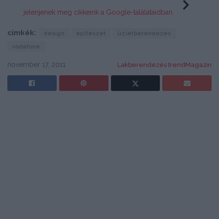
jelenjenek meg cikkeink a Google-találataidban.
címkék:
design
építészet
üzletberendezés
vodafone
november 17, 2011
Lakberendezés trendMagazin