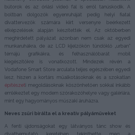
bútorok és az óriási videó fal is erről tanúskodik. A
boltban dolgozók egyenruháját pedig helyi fiatal
divattervezők számára kiírt versenyre beérkezett
elképzelések alapján készítették el. Az októberben
meghirdetett pályázat azonban nem csak az egyedi
munkaruhákra, de az LCD kijelzőkön tündöklő „urban”
témájú grafikákra, és felhasználóbarát mobil
kiegészítőkre is vonatkozott. Mindezek révén a
Vodafone Smart Store arculata teljes egészében egyedi
lesz, hiszen a kortárs műalkotásoknak és a szokatlan
építészet
i megoldásoknak köszönhetően sokkal inkább
emlékeztet egy modern szórakozóhelyre vagy galériára,
mint egy hagyományos műszaki áruházra.
Neves zsűri bírálta el a kreatív pályáműveket
A fenti újdonságokat egy látványos tánc show és
divatbemutató keretében tekinthette meg a