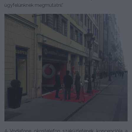
ügyfelünknek megmutatni.”
A Vodafone okostelefon szaküzletének koncepciója a