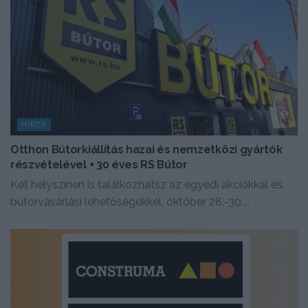
HÍREK
Otthon Bútorkiállítás hazai és nemzetközi gyártók
részvételével + 30 éves RS Bútor
Két helyszínen is találkozhatsz az egyedi akciókkal és
bútorvásárlási lehetőségekkel, október 28.-30....