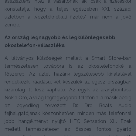
asszisztens intéz a vásárlónak, aki csak a fizetéskor
konstatálja, hogy a teljes egészében XXI. századi
üzletben a „vezetéknélküli fizetés” már nem a jövő
zenéje.
Az ország legnagyobb és legkülönlegesebb
okostelefon-választéka
A látványos külsőségek mellett a Smart Store-ban
természetesen továbbra is az okostelefonoké a
főszerep. Az üzlet hazánk legszélesebb kínálatával
rendelkezik, ráadásul két készülék az egész országban
kizárólag itt lesz kapható. Az egyik az aranyborítású
Nokia Oro, a világ legragyogóbb telefonja, a másik pedig
az egyedileg tervezett Dr. Dre Beats Audio
fejhallgatójának köszönhetően minden más telefonnál
jobb hangélményt nyújtó HTC Sensation XL. Ezek
mellett természetesen az összes fontos gyártó