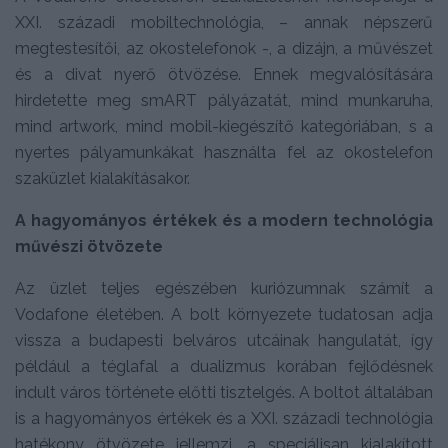
XXI. századi mobiltechnológia, – annak népszerű
megtestesítői, az okostelefonok -, a dizájn, a művészet
és a divat nyerő ötvözése. Ennek megvalósítására
hirdetette meg smART pályázatát, mind munkaruha,
mind artwork, mind mobil-kiegészítő kategóriában, s a
nyertes pályamunkákat használta fel az okostelefon
szaküzlet kialakításakor.
A hagyományos értékek és a modern technológia
művészi ötvözete
Az üzlet teljes egészében kuriózumnak számít a
Vodafone életében. A bolt környezete tudatosan adja
vissza a budapesti belváros utcáinak hangulatát, így
például a téglafal a dualizmus korában fejlődésnek
indult város története előtti tisztelgés. A boltot általában
is a hagyományos értékek és a XXI. századi technológia
hatékony ötvözete jellemzi, a speciálisan kialakított