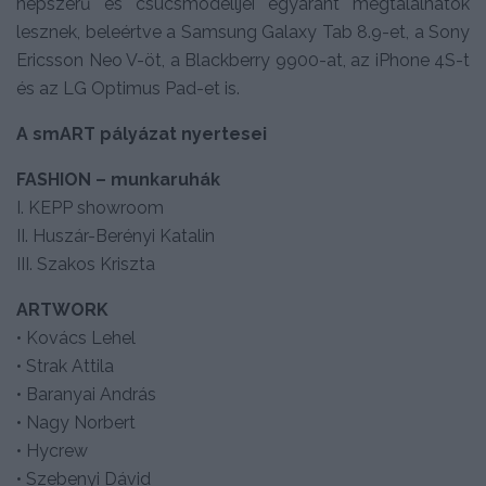
népszerű és csúcsmodelljei egyaránt megtalálhatók
lesznek, beleértve a Samsung Galaxy Tab 8.9-et, a Sony
Ericsson Neo V-öt, a Blackberry 9900-at, az iPhone 4S-t
és az LG Optimus Pad-et is.
A smART pályázat nyertesei
FASHION – munkaruhák
I. KEPP showroom
II. Huszár-Berényi Katalin
III. Szakos Kriszta
ARTWORK
• Kovács Lehel
• Strak Attila
• Baranyai András
• Nagy Norbert
• Hycrew
• Szebenyi Dávid