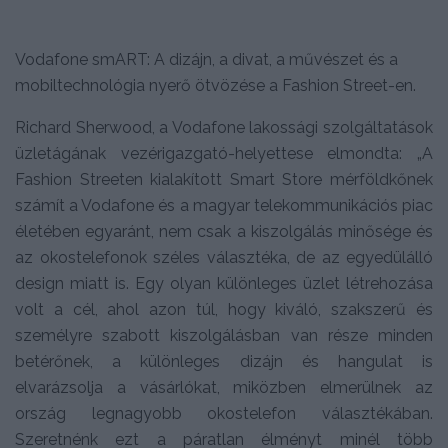
Vodafone smART: A dizájn, a divat, a művészet és a
mobiltechnológia nyerő ötvözése a Fashion Street-en.
Richard Sherwood, a Vodafone lakossági szolgáltatások
üzletágának vezérigazgató-helyettese elmondta: „A
Fashion Streeten kialakított Smart Store mérföldkőnek
számít a Vodafone és a magyar telekommunikációs piac
életében egyaránt, nem csak a kiszolgálás minősége és
az okostelefonok széles választéka, de az egyedülálló
design miatt is. Egy olyan különleges üzlet létrehozása
volt a cél, ahol azon túl, hogy kiváló, szakszerű és
személyre szabott kiszolgálásban van része minden
betérőnek, a különleges dizájn és hangulat is
elvarázsolja a vásárlókat, miközben elmerülnek az
ország legnagyobb okostelefon választékában.
Szeretnénk ezt a páratlan élményt minél több