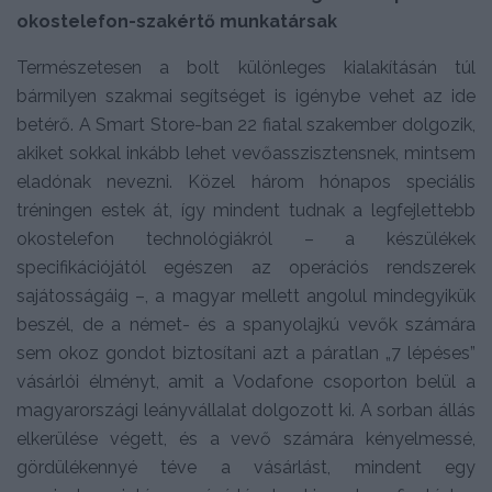
okostelefon-szakértő munkatársak
Természetesen a bolt különleges kialakításán túl
bármilyen szakmai segítséget is igénybe vehet az ide
betérő. A Smart Store-ban 22 fiatal szakember dolgozik,
akiket sokkal inkább lehet vevőasszisztensnek, mintsem
eladónak nevezni. Közel három hónapos speciális
tréningen estek át, így mindent tudnak a legfejlettebb
okostelefon technológiákról – a készülékek
specifikációjától egészen az operációs rendszerek
sajátosságáig –, a magyar mellett angolul mindegyikük
beszél, de a német- és a spanyolajkú vevők számára
sem okoz gondot biztosítani azt a páratlan „7 lépéses”
vásárlói élményt, amit a Vodafone csoporton belül a
magyarországi leányvállalat dolgozott ki. A sorban állás
elkerülése végett, és a vevő számára kényelmessé,
gördülékennyé téve a vásárlást, mindent egy