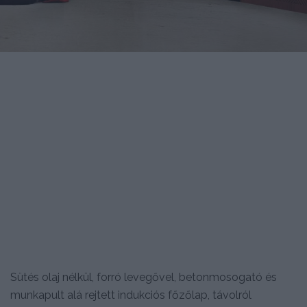
Sütés olaj nélkül, forró levegővel, betonmosogató és
munkapult alá rejtett indukciós főzőlap, távolról