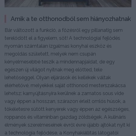
Amik a te otthonodból sem hiányozhatnak
Bár változott a funkció, a főzésről egy pillanatig sem
terelődött el a figyelem, sőt! A technológiai fejlődés
nyomán számtalan izgalmas konyhai eszköz és
megoldás született, melyek nem csupán
kényelmesebbé teszik a mindennapjaidat, de egy
egészen új világot nyitnak meg előtted, tele
lehetőséggel. Olyan eljárások és kellékek váltak
elérhetővé, melyekkel saját otthonod mesterszakácsa
lehetsz: karnyújtásnyira kerülnek a zamatos sous vide
vagy éppen a hosszan, szárazon érlelt omlós húsok, a
tökéletesre sütött kenyerek vagy éppen az egészséges,
roppanós és vitaminban gazdag zöldségek. A kulináris
élmények szerelmeseinek évről évre újabb ajtókat nyit ki
a technológia fejlődése, a Konyhakiállítás látogatói