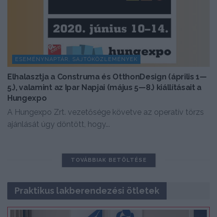
ESEMÉNYNAPTÁR, SAJTÓKÖZLEMÉNYEK
Elhalasztja a Construma és OtthonDesign (április 1—
5.), valamint az Ipar Napjai (május 5—8.) kiállításait a
Hungexpo
A Hungexpo Zrt. vezetősége követve az operatív törzs
ajánlását úgy döntött, hogy...
TOVÁBBIAK BETÖLTÉSE
Praktikus lakberendezési ötletek