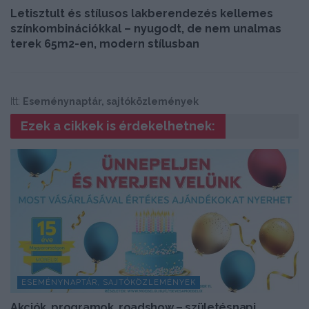
Letisztult és stílusos lakberendezés kellemes
színkombinációkkal – nyugodt, de nem unalmas
terek 65m2-en, modern stílusban
Itt:
Eseménynaptár, sajtóközlemények
Ezek a cikkek is érdekelhetnek:
ESEMÉNYNAPTÁR, SAJTÓKÖZLEMÉNYEK
Akciók, programok, roadshow – születésnapi