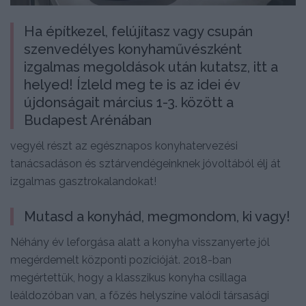
Ha építkezel, felújítasz vagy csupán
szenvedélyes konyhaművészként
izgalmas megoldások után kutatsz, itt a
helyed! Ízleld meg te is az idei év
újdonságait március 1-3. között a
Budapest Arénában
vegyél részt az egésznapos konyhatervezési
tanácsadáson és sztárvendégeinknek jóvoltából élj át
izgalmas gasztrokalandokat!
Mutasd a konyhád, megmondom, ki vagy!
Néhány év leforgása alatt a konyha visszanyerte jól
megérdemelt központi pozícióját. 2018-ban
megértettük, hogy a klasszikus konyha csillaga
leáldozóban van, a főzés helyszíne valódi társasági