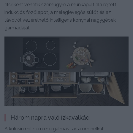
elsőként vehetik szemügyre a munkapult alá rejtett
indukciós főzőlapot, a meleglevegős sütőt és az
távolról vezérelhető intelligens konyhai nagygépek
garmadáját.
Három napra való ízkavalkád
A külcsín mit sem ér izgalmas tartalom nélkül!