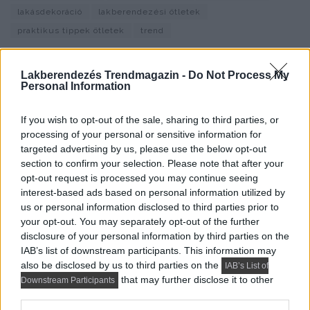
lakásdekoráció
lakberendezési ötletek
praktikus tippek ötletek
trend
február 22, 2019 - Frissítve január 6, 2020
Lakberendezés trendMagazin
Lakberendezés Trendmagazin -
Do Not Process My
Personal Information
If you wish to opt-out of the sale, sharing to third parties, or
processing of your personal or sensitive information for
targeted advertising by us, please use the below opt-out
section to confirm your selection. Please note that after your
opt-out request is processed you may continue seeing
interest-based ads based on personal information utilized by
us or personal information disclosed to third parties prior to
your opt-out. You may separately opt-out of the further
disclosure of your personal information by third parties on the
IAB’s list of downstream participants. This information may
also be disclosed by us to third parties on the
IAB’s List of
that may further disclose it to other
Downstream Participants
third parties.