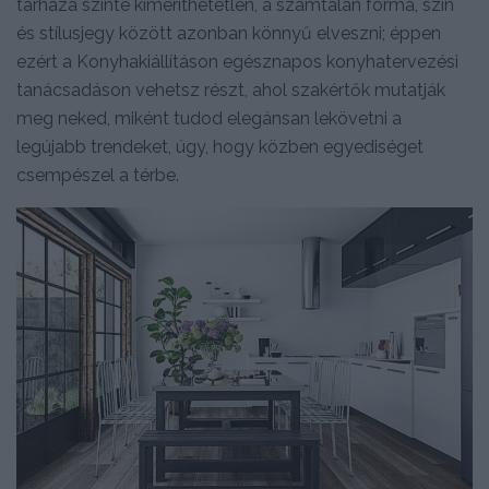
tárháza szinte kimeríthetetlen, a számtalan forma, szín
és stílusjegy között azonban könnyű elveszni; éppen
ezért a Konyhakiállításon egésznapos konyhatervezési
tanácsadáson vehetsz részt, ahol szakértők mutatják
meg neked, miként tudod elegánsan lekövetni a
legújabb trendeket, úgy, hogy közben egyediséget
csempészel a térbe.