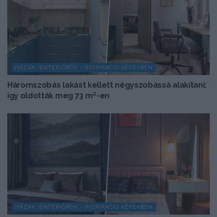
HÁZAK, ENTERIŐRÖK - INSPIRÁCIÓ KÉPEKBEN
Háromszobás lakást kellett négyszobássá alakítani:
így oldották meg 73 m²-en
HÁZAK, ENTERIŐRÖK - INSPIRÁCIÓ KÉPEKBEN