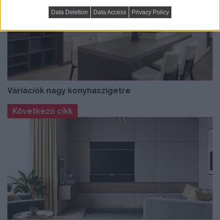
Data Deletion
Data Access
Privacy Policy
Variációk nagy konyhaszigetre
Következő cikk