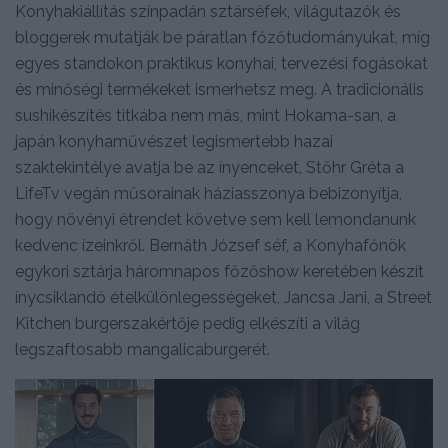
Konyhakiállítás színpadán sztárséfek, világutazók és
bloggerek mutatják be páratlan főzőtudományukat, míg
egyes standokon praktikus konyhai, tervezési fogásokat
és minőségi termékeket ismerhetsz meg. A tradicionális
sushikészítés titkába nem más, mint Hokama-san, a
japán konyhaművészet legismertebb hazai
szaktekintélye avatja be az ínyenceket, Stőhr Gréta a
LifeTv vegán műsorainak háziasszonya bebizonyítja,
hogy növényi étrendet követve sem kell lemondanunk
kedvenc ízeinkről. Bernáth József séf, a Konyhafőnök
egykori sztárja háromnapos főzőshow keretében készít
ínycsiklandó ételkülönlegességeket, Jancsa Jani, a Street
Kitchen burgerszakértője pedig elkészíti a világ
legszaftosabb mangalicaburgerét.