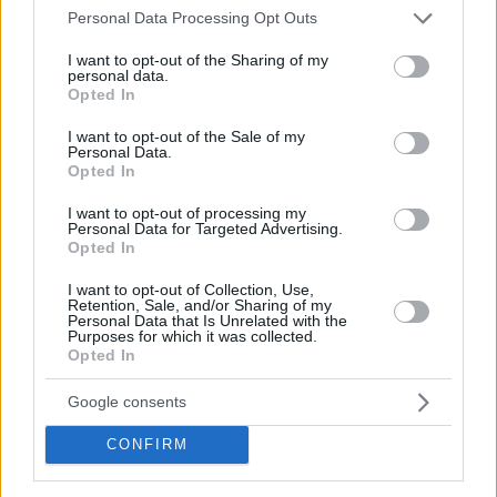
Please note that this website/app uses one or more Google
Personal Data Processing Opt Outs
services and may gather and store information including but
not limited to your visit or usage behaviour. You may click to
I want to opt-out of the Sharing of my
personal data.
grant or deny consent to Google and its third-party tags to
Opted In
use your data for below specified purposes in below Google
consent section.
I want to opt-out of the Sale of my
Personal Data.
Opted In
I want to opt-out of processing my
Personal Data for Targeted Advertising.
Opted In
I want to opt-out of Collection, Use,
Retention, Sale, and/or Sharing of my
Personal Data that Is Unrelated with the
Purposes for which it was collected.
Opted In
Google consents
Előző cikk
CONFIRM