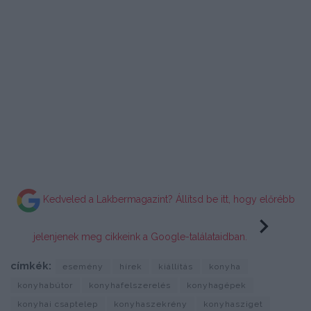
Kedveled a Lakbermagazint? Állítsd be itt, hogy előrébb
jelenjenek meg cikkeink a Google-találataidban.
címkék:
esemény
hírek
kiállítás
konyha
konyhabútor
konyhafelszerelés
konyhagépek
konyhai csaptelep
konyhaszekrény
konyhasziget