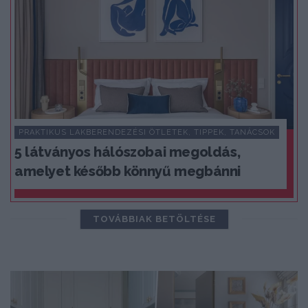
PRAKTIKUS LAKBERENDEZÉSI ÖTLETEK, TIPPEK, TANÁCSOK
5 látványos hálószobai megoldás,
amelyet később könnyű megbánni
TOVÁBBIAK BETÖLTÉSE