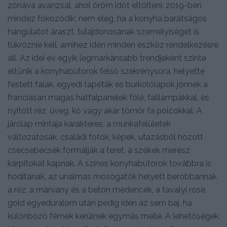
zónává avanzsál, ahol öröm időt eltölteni. 2019-ben
mindez fokozódik: nem elég, ha a konyha barátságos
hangulatot áraszt, tulajdonosának személyiségét is
tükröznie kell, amihez idén minden eszköz rendelkezésre
áll. Az idei év egyik legmarkánsabb trendjeként szinte
eltűnik a konyhabútorok felső szekrénysora, helyette
festett falak, egyedi tapéták és burkolólapok jönnek a
franciásan magas hátfalpanelek fölé, falilámpákkal, és
nyitott réz, üveg, kő vagy akár tömör fa polcokkal. A
járólap mintája karakteres, a munkafelületek
változatosak, családi fotók, képek, utazásból hozott
csecsebecsék formálják a teret, a székek merész
kárpitokat kapnak. A színes konyhabútorok továbbra is
hódítanak, az unalmas mosogatók helyett berobbannak
a réz, a márvány és a beton medencék, a tavalyi rose
gold egyeduralom után pedig idén az sem baj, ha
különböző fémek kerülnek egymás mellé. A lehetőségek