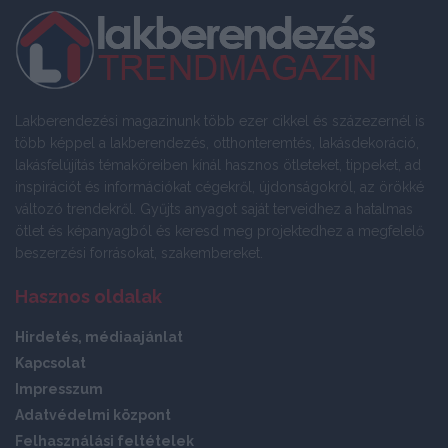
Lakberendezési magazinunk több ezer cikkel és százezernél is
több képpel a lakberendezés, otthonteremtés, lakásdekoráció,
lakásfelújítás témaköreiben kínál hasznos ötleteket, tippeket, ad
inspirációt és információkat cégekről, újdonságokról, az örökké
változó trendekről. Gyűjts anyagot saját terveidhez a hatalmas
ötlet és képanyagból és keresd meg projektedhez a megfelelő
beszerzési forrásokat, szakembereket.
Hasznos oldalak
Hirdetés, médiaajánlat
Kapcsolat
Impresszum
Adatvédelmi központ
Felhasználási feltételek