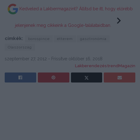
Kedveled a Lakbermagazint? Állítsd be itt, hogy előrébb
jelenjenek meg cikkeink a Google-találataidban.
címkék:
borospince
étterem
gasztronómia
Olaszország
szeptember 27, 2012 - Frissítve október 16, 2018
Lakberendezés trendMagazin