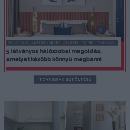
PRAKTIKUS LAKBERENDEZÉSI ÖTLETEK, TIPPEK, TANÁCSOK
5 látványos hálószobai megoldás,
amelyet később könnyű megbánni
TOVÁBBIAK BETÖLTÉSE