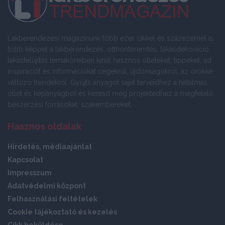
Lakberendezési magazinunk több ezer cikkel és százezernél is
több képpel a lakberendezés, otthonteremtés, lakásdekoráció,
lakásfelújítás témaköreiben kínál hasznos ötleteket, tippeket, ad
inspirációt és információkat cégekről, újdonságokról, az örökké
változó trendekről. Gyűjts anyagot saját terveidhez a hatalmas
ötlet és képanyagból és keresd meg projektedhez a megfelelő
beszerzési forrásokat, szakembereket.
Hasznos oldalak
Hirdetés, médiaajánlat
Kapcsolat
Impresszum
Adatvédelmi központ
Felhasználási feltételek
Cookie tájékoztató és kezelés