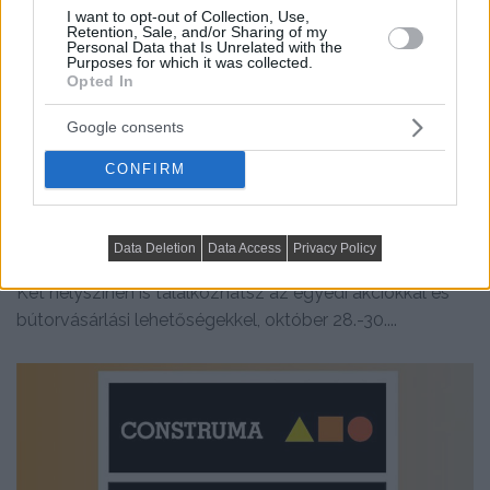
I want to opt-out of Collection, Use,
Retention, Sale, and/or Sharing of my
Personal Data that Is Unrelated with the
Purposes for which it was collected.
Opted In
Google consents
CONFIRM
HÍREK
Otthon Bútorkiállítás hazai és nemzetközi gyártók
Data Deletion
Data Access
Privacy Policy
részvételével + 30 éves RS Bútor
Két helyszínen is találkozhatsz az egyedi akciókkal és
bútorvásárlási lehetőségekkel, október 28.-30....