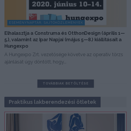
ESEMÉNYNAPTÁR, SAJTÓKÖZLEMÉNYEK
Elhalasztja a Construma és OtthonDesign (április 1—
5.), valamint az Ipar Napjai (május 5—8.) kiállításait a
Hungexpo
A Hungexpo Zrt. vezetősége követve az operatív törzs
ajánlását úgy döntött, hogy...
TOVÁBBIAK BETÖLTÉSE
Praktikus lakberendezési ötletek