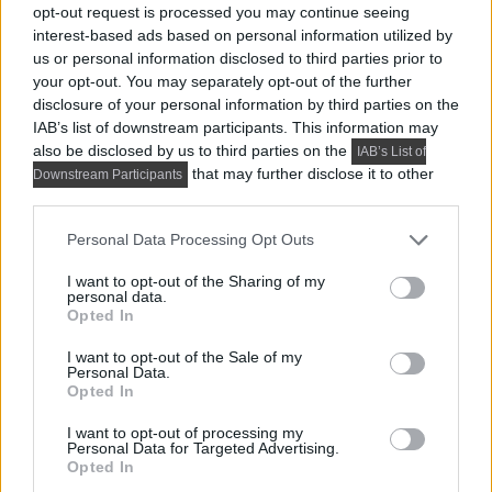
opt-out request is processed you may continue seeing
15. születésnapját ünnepli a Möbelix magyarországon,
interest-based ads based on personal information utilized by
az október 11-ig tartó programsorozat keretében...
us or personal information disclosed to third parties prior to
your opt-out. You may separately opt-out of the further
disclosure of your personal information by third parties on the
IAB’s list of downstream participants. This information may
also be disclosed by us to third parties on the
IAB’s List of
that may further disclose it to other
Downstream Participants
third parties.
Please note that this website/app uses one or more Google
Personal Data Processing Opt Outs
services and may gather and store information including but
not limited to your visit or usage behaviour. You may click to
I want to opt-out of the Sharing of my
personal data.
grant or deny consent to Google and its third-party tags to
ESEMÉNYNAPTÁR, SAJTÓKÖZLEMÉNYEK
Opted In
use your data for below specified purposes in below Google
Álmaid konyháját is megtervezheted az INGYENES 4
consent section.
I want to opt-out of the Sale of my
Personal Data.
helyszín Konyhabútor kiállításon
Opted In
Tavasszal sokan frissítik fel otthonukat, konyhájukat; erre
I want to opt-out of processing my
ad kiváló lehetőséget a 2023....
Personal Data for Targeted Advertising.
Opted In