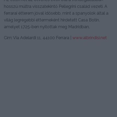
hosszú múltra visszatekintő Pellegrini család vezeti. A
ferrarai étterem jóval idősebb, mint a spanyolok által a
világ legrégebbi éttermeként hirdetett Casa Botin,
amelyet 1725-ben nyitottak meg Madridban.
Cím: Via Adelardi 11, 44100 Ferrara |
www.albrindisi.net