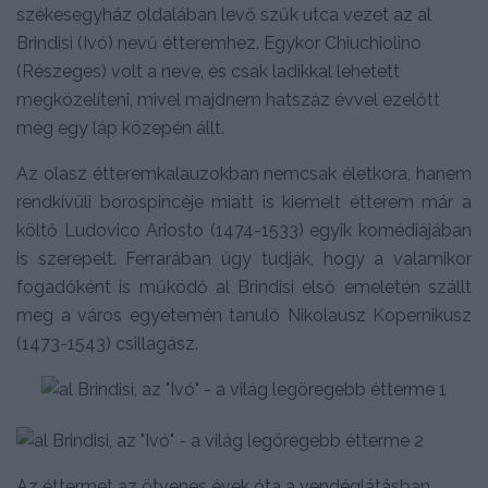
székesegyház oldalában levő szűk utca vezet az al
Brindisi (Ivó) nevű étteremhez. Egykor Chiuchiolino
(Részeges) volt a neve, és csak ladikkal lehetett
megközelíteni, mivel majdnem hatszáz évvel ezelőtt
még egy láp közepén állt.
Az olasz étteremkalauzokban nemcsak életkora, hanem
rendkívüli borospincéje miatt is kiemelt étterem már a
költő Ludovico Ariosto (1474-1533) egyik komédiájában
is szerepelt. Ferrarában úgy tudják, hogy a valamikor
fogadóként is működő al Brindisi első emeletén szállt
meg a város egyetemén tanuló Nikolausz Kopernikusz
(1473-1543) csillagász.
Az éttermet az ötvenes évek óta a vendéglátásban