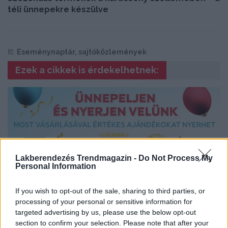
téli ünnepekre készülve
Itt:
Eseménynaptár, sajtóközlemények
Ezek a cikkek is érdekelhetnek:
Lakberendezés Trendmagazin -
Do Not Process My
Personal Information
ESEMÉNYNAPTÁR, SAJTÓKÖZLEMÉNYEK
If you wish to opt-out of the sale, sharing to third parties, or
processing of your personal or sensitive information for
Akciók, programok, roadshow – születésnapi
targeted advertising by us, please use the below opt-out
programok minden magyarországi Möbelix
section to confirm your selection. Please note that after your
áruházban