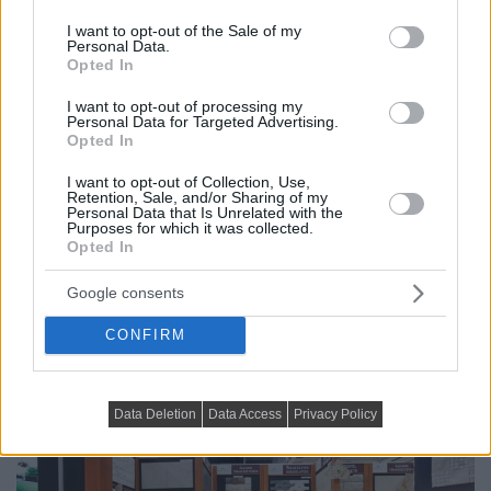
use your data for below specified purposes in below Google
consent section.
I want to opt-out of the Sale of my
Personal Data.
Opted In
I want to opt-out of processing my
Personal Data for Targeted Advertising.
Opted In
I want to opt-out of Collection, Use,
Retention, Sale, and/or Sharing of my
Personal Data that Is Unrelated with the
Purposes for which it was collected.
LAKBERENDEZÉSI AKCIÓFIGYELŐ
Opted In
Válassz praktikus bútorokat és kiegészítőket az
Google consents
előszobába és a fürdőbe akciós árakon a mömax
termékeiből
CONFIRM
Az előszoba és a fürdőszoba egyaránt fontos
helyiségek lakberendezési szempontból. Ugyan nem...
Data Deletion
Data Access
Privacy Policy