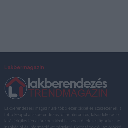
Lakbermagazin
Lakberendezési magazinunk több ezer cikkel és százezernél is
több képpel a lakberendezés, otthonteremtés, lakásdekoráció,
lakásfelújítás témaköreiben kínál hasznos ötleteket, tippeket, ad
inspirációt és információkat cégekről, újdonságokról, az örökké