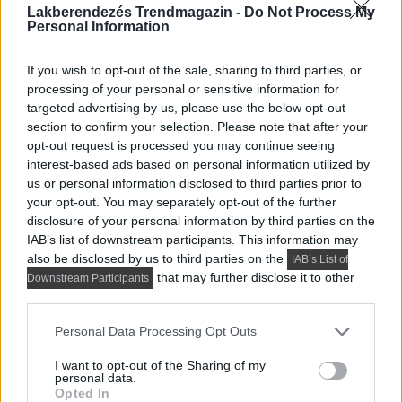
Lakberendezés Trendmagazin -
Do Not Process My
Personal Information
If you wish to opt-out of the sale, sharing to third parties, or
processing of your personal or sensitive information for
targeted advertising by us, please use the below opt-out
section to confirm your selection. Please note that after your
Színes, bohém, eklektikus, modern lakás –
opt-out request is processed you may continue seeing
Bohemian Apartment | Incorporated
interest-based ads based on personal information utilized by
us or personal information disclosed to third parties prior to
Következő cikk
your opt-out. You may separately opt-out of the further
disclosure of your personal information by third parties on the
IAB’s list of downstream participants. This information may
also be disclosed by us to third parties on the
IAB’s List of
Eklektika a lakberendezésben – különböző korok,
that may further disclose it to other
Downstream Participants
irányzatok stílusjegyeinek keverése
third parties.
Please note that this website/app uses one or more Google
Personal Data Processing Opt Outs
services and may gather and store information including but
Itt:
Lakberendezési akciófigyelő
not limited to your visit or usage behaviour. You may click to
I want to opt-out of the Sharing of my
personal data.
grant or deny consent to Google and its third-party tags to
Opted In
Ezek a cikkek is érdekelhetnek: