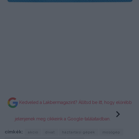
Kedveled a Lakbermagazint? Állítsd be itt, hogy előrébb
jelenjenek meg cikkeink a Google-találataidban.
címkék:
akció
divat
háztartási gépek
mosógép