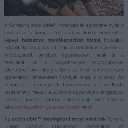
A Samsung ecobubble™ mosógépek egyszerre óvják a
ruhákat és a környezetet, ráadásul külső méreteikhez
képest
hatalmas mosókapacitás társul
hozzájuk.
Egyedi eljárással olyan tisztító buborékokat képeznek a
mosószerből, amelyek egyenletesen járják át a
textíliákat, és a hagyományos mosógépekkel
ellentétben akár hideg vízben, 15 °C-on is hatékonyan,
ugyanakkor kíméletesen tisztítják meg a ruhákat. Az
ecobubble™ mosógépek tervezésekor a kiemelkedő
teljesítmény mellett a külcsín is ugyanolyan hangsúlyos
szerepet kapott: stílusos kivitelezésük miatt
minden
lakberendezési környezetbe belesimulnak
.
Az
ecobubble™ mosógépet most vásárlók
Tommy
Hilfiger vásárlási utalványban részesülnek, és