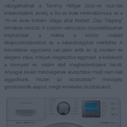
válogathatnak a Tommy Hilfiger 2012-es őszi-téli
kollekciójából, amely a ’60-as évek minimalizmusa, és a
’70-es évek bohém világa által ihletett „Day Tripping”
témában készült. A szezon változatos összeállításainak
inspirációját a márka a közös családi
kikapcsolódásokból és a kalandvágyból merítette. A
trendekben egyszerre van jelen antik és új, modern és
elegáns stílus, melyek kiegészítve egymást, a kollekciót
a könnyed és vidám élet megtestesítőjévé teszik.
Anyaguk kiváló minőségének elvesztése miatt nem kell
aggódnunk, hiszen az ecobubble™ mosógép
gondoskodik alapos, mégis kíméletes tisztításukról.