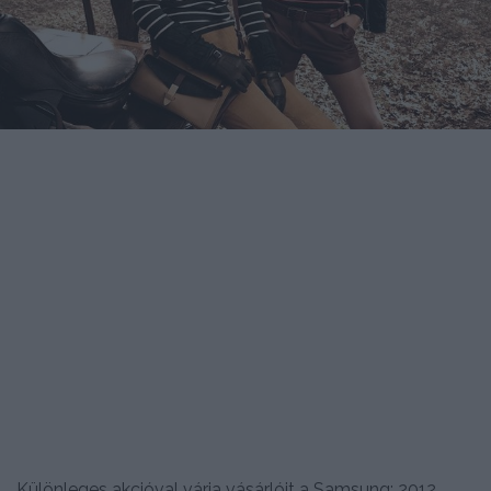
Különleges akcióval várja vásárlóit a Samsung: 2012.