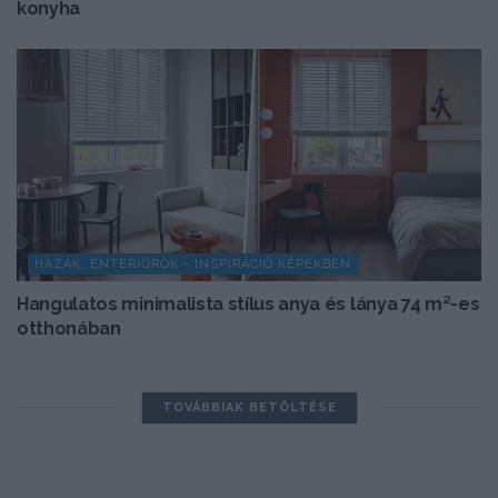
konyha
HÁZAK, ENTERIŐRÖK - INSPIRÁCIÓ KÉPEKBEN
Hangulatos minimalista stílus anya és lánya 74 m²-es
otthonában
TOVÁBBIAK BETÖLTÉSE