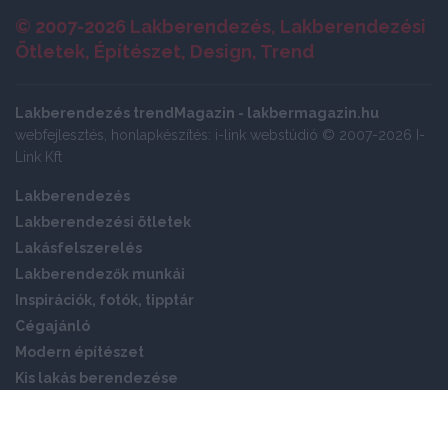
© 2007-2026 Lakberendezés, Lakberendezési
Ötletek, Építészet, Design, Trend
Lakberendezés trendMagazin - lakbermagazin.hu
webfejlesztés, honlapkészítés: i-link webstúdió © 2007-2026 I-
Link Kft
Lakberendezés
Lakberendezési ötletek
Lakásfelszerelés
Lakberendezők munkái
Inspirációk, fotók, tipptár
Cégajánló
Modern építészet
Kis lakás berendezése
Okos otthon
Panellakás ötletek