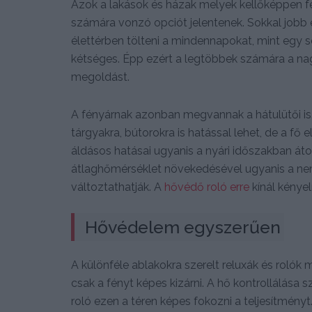
Azok a lakások és házak melyek kellőképpen f
számára vonzó opciót jelentenek. Sokkal jobb é
élettérben tölteni a mindennapokat, mint egy 
kétséges. Épp ezért a legtöbbek számára a nagy
megoldást.
A fényárnak azonban megvannak a hátulütői is.
tárgyakra, bútorokra is hatással lehet, de a fő
áldásos hatásai ugyanis a nyári időszakban át
átlaghőmérséklet növekedésével ugyanis a nem
változtathatják. A
hővédő roló erre
kínál kénye
Hővédelem egyszerűen
A különféle ablakokra szerelt reluxák és rolók
csak a fényt képes kizárni. A hő kontrollálása
roló ezen a téren képes fokozni a teljesítmény