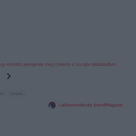
ogy előrébb jelenjenek meg cikkeink a Google-találataidban.
oló
tippek
Lakberendezés trendMagazin