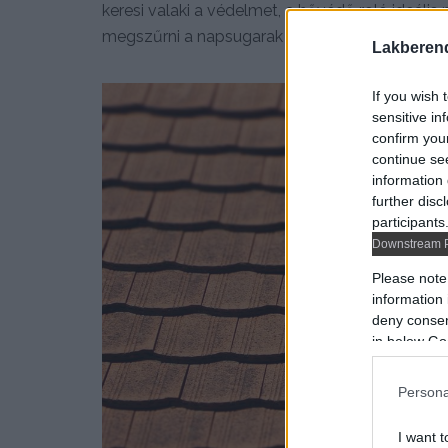
keresi valaki a védelmet, a hővédő roló ideális
megszűrni a napsugarak 95%-át még azelőtt, h
Lakberen
If you wish 
sensitive in
confirm you
continue se
information 
further disc
participants
Downstream P
Please note
information 
deny consent
in below Go
Persona
I want t