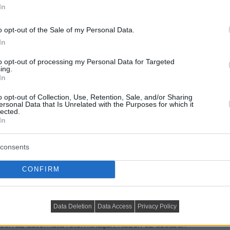
In
o opt-out of the Sale of my Personal Data.
In
to opt-out of processing my Personal Data for Targeted
ing.
In
o opt-out of Collection, Use, Retention, Sale, and/or Sharing
resendő. A sűrűn szövött, műanyag bevonatú,
ersonal Data that Is Unrelated with the Purposes for which it
lected.
 képes nyújtani a hőséggel szemben. Tekintve, hogy a
In
 üveg túlzott felmelegedéséből fakadó hőmérséklet
ó egyszerűen telepíthető és esztétikus megoldást
consents
zthatnak.
CONFIRM
oldások
Data Deletion
Data Access
Privacy Policy
érhető, így a kínálat szempontjából is akad némi
en az automata rolók kínálják, hiszen ez esetben