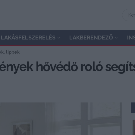
LAKÁSFELSZERELÉS
LAKBERENDEZŐ
IN
ek, tippek
mények hővédő roló segí