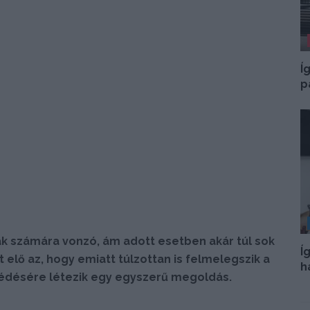
Í
p
 számára vonzó, ám adott esetben akár túl sok
Í
t elő az, hogy emiatt túlzottan is felmelegszik a
h
védésére létezik egy egyszerű megoldás.