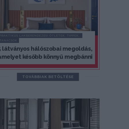
PRAKTIKUS LAKBERENDEZÉSI ÖTLETEK, TIPPEK, 
TANÁCSOK
5 látványos hálószobai megoldás,
amelyet később könnyű megbánni
TOVÁBBIAK BETÖLTÉSE