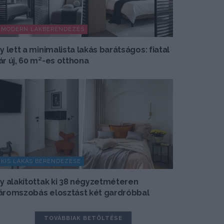
MODERN LAKBERENDEZÉS
gy lett a minimalista lakás barátságos: fiatal
ár új, 60 m²-es otthona
KIS LAKÁS BERENDEZÉSE
gy alakítottak ki 38 négyzetméteren
áromszobás elosztást két gardróbbal
TOVÁBBIAK BETÖLTÉSE