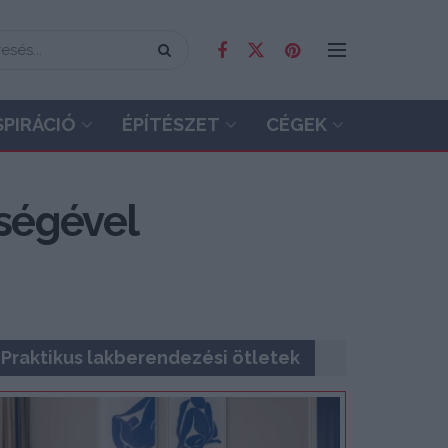
SPIRÁCIÓ
ÉPÍTÉSZET
CÉGEK
tségével
Praktikus lakberendezési ötletek