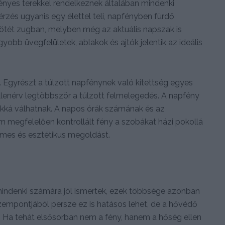
ényes terekkel rendelkeznek általában mindenki
rzés ugyanis egy élettel teli, napfényben fürdő
sötét zugban, melyben még az aktuális napszak is
obb üvegfelületek, ablakok és ajtók jelentik az ideális
 Egyrészt a túlzott napfénynek való kitettség egyes
 ellenérv legtöbbször a túlzott felmelegedés. A napfény
okká válhatnak. A napos órák számának és az
 megfelelően kontrollált fény a szobákat házi pokollá
lmes és esztétikus megoldást.
 mindenki számára jól ismertek, ezek többsége azonban
 szempontjából persze ez is hatásos lehet, de a hővédő
t. Ha tehát elsősorban nem a fény, hanem a hőség ellen