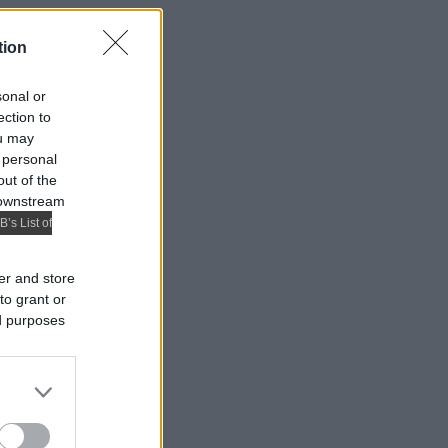
tion
sonal or
ection to
ou may
 personal
out of the
 downstream
B’s List of
er and store
to grant or
ed purposes