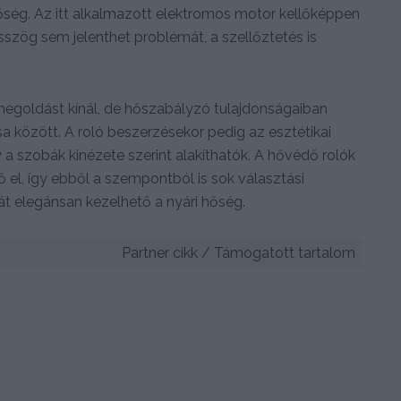
ég. Az itt alkalmazott elektromos motor kellőképpen
ésszög sem jelenthet problémát, a szellőztetés is
goldást kínál, de hőszabályzó tulajdonságaiban
 között. A roló beszerzésekor pedig az esztétikai
a szobák kinézete szerint alakíthatók. A hővédő rolók
ő el, így ebből a szempontból is sok választási
hát elegánsan kezelhető a nyári hőség.
Partner cikk / Támogatott tartalom