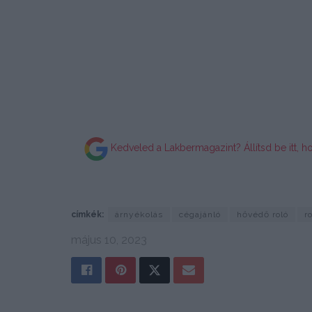
Kedveled a Lakbermagazint? Állítsd be itt, h
címkék:
árnyékolás
cégajánló
hővédő roló
r
május 10, 2023