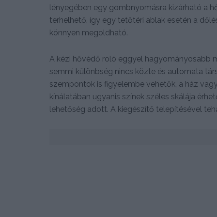
lényegében egy gombnyomásra kizárható a hős
terhelhető, így egy tetőtéri ablak esetén a dől
könnyen megoldható.
A kézi hővédő roló eggyel hagyományosabb me
semmi különbség nincs közte és automata társa
szempontok is figyelembe vehetők, a ház vagy 
kínálatában ugyanis színek széles skálája érhet
lehetőség adott. A kiegészítő telepítésével te