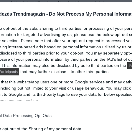
 megoldást jelent. Egy ilyen kiegészítő ugyanis képes
ogy azok elérnék magát az üvegfelületet.
dezés Trendmagazin -
Do Not Process My Personal Informa
to opt-out of the sale, sharing to third parties, or processing of your per
formation for targeted advertising by us, please use the below opt-out s
r selection. Please note that after your opt-out request is processed y
eing interest-based ads based on personal information utilized by us or
disclosed to third parties prior to your opt-out. You may separately opt-
losure of your personal information by third parties on the IAB’s list of
. This information may also be disclosed by us to third parties on the
IA
that may further disclose it to other third parties.
articipants
 that this website/app uses one or more Google services and may gath
including but not limited to your visit or usage behaviour. You may click 
 to Google and its third-party tags to use your data for below specifi
ogle consent section.
l Data Processing Opt Outs
o opt-out of the Sharing of my personal data.