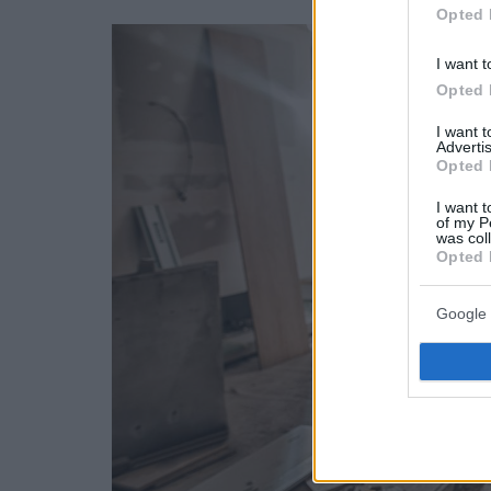
Opted 
I want t
Opted 
I want 
Advertis
Opted 
I want t
of my P
was col
Opted 
Google 