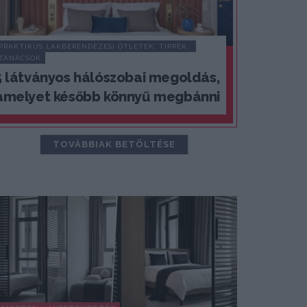
PRAKTIKUS LAKBERENDEZÉSI ÖTLETEK, TIPPEK, 
TANÁCSOK
5 látványos hálószobai megoldás,
amelyet később könnyű megbánni
TOVÁBBIAK BETÖLTÉSE