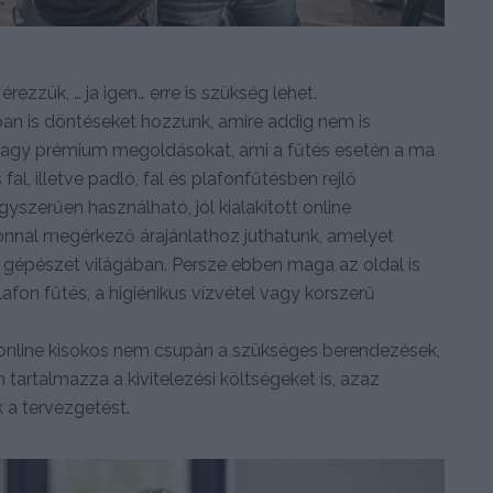
zzük, … ja igen… erre is szükség lehet.
ban is döntéseket hozzunk, amire addig nem is
 vagy prémium megoldásokat, ami a fűtés esetén a ma
, illetve padló, fal és plafonfűtésben rejlő
gyszerűen használható, jól kialakított online
onnal megérkező árajánlathoz juthatunk, amelyet
 gépészet világában. Persze ebben maga az oldal is
plafon fűtés, a higiénikus vízvétel vagy korszerű
online kisokos nem csupán a szükséges berendezések,
tartalmazza a kivitelezési költségeket is, azaz
 a tervezgetést.