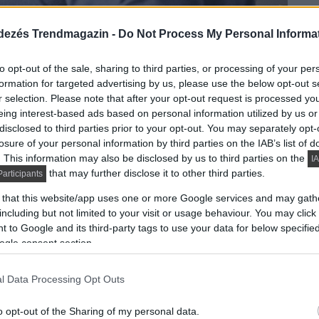
dezés Trendmagazin -
Do Not Process My Personal Informa
to opt-out of the sale, sharing to third parties, or processing of your per
ítani szerteágazó feladat, még egy hőszigetelés vagy
formation for targeted advertising by us, please use the below opt-out s
rű működéséért felelős, annak hűtését-fűtését, ill.
r selection. Please note that after your opt-out request is processed y
eing interest-based ads based on personal information utilized by us or
 Találnunk kell hozzáértő szakembert, meg kell
disclosed to third parties prior to your opt-out. You may separately opt-
 beszereléshez, beüzemeléshez szükséges
losure of your personal information by third parties on the IAB’s list of
rát. De nagyon gyakran már ott kezdődik a fejtörés,
. This information may also be disclosed by us to third parties on the
IA
 milyen sokféle hasznos, innovatív és persze
that may further disclose it to other third parties.
articipants
ünket. Az sem csoda, ha akár csak egy kazáncserével
 that this website/app uses one or more Google services and may gath
sorolni, milyen berendezéseket kell megvásárolnunk,
including but not limited to your visit or usage behaviour. You may click 
 to Google and its third-party tags to use your data for below specifi
ogle consent section.
 a REHAU@Home vadonatúj, és a piacon egyedülálló
 a lakás paramétereit megadva már 5 perc alatt
l Data Processing Opt Outs
/felújítani szánt épület gépészeti berendezéseinek
o opt-out of the Sharing of my personal data.