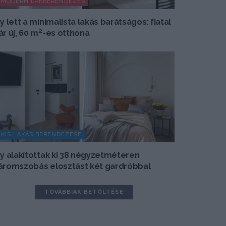
MODERN LAKBERENDEZÉS
gy lett a minimalista lakás barátságos: fiatal
ár új, 60 m²-es otthona
KIS LAKÁS BERENDEZÉSE
gy alakítottak ki 38 négyzetméteren
áromszobás elosztást két gardróbbal
TOVÁBBIAK BETÖLTÉSE