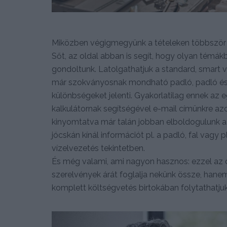
Miközben végigmegyünk a tételeken többször ére
Sőt, az oldal abban is segít, hogy olyan témák
gondoltunk. Latolgathatjuk a standard, smart
már szokványosnak mondható padló, padló és fal
különbségeket jelenti. Gyakorlatilag ennek az e
kalkulátornak segítségével e-mail címünkre az
kinyomtatva már talán jobban elboldogulunk a
jócskán kínál információt pl. a padló, fal vagy 
vízelvezetés tekintetben.
És még valami, ami nagyon hasznos: ezzel az 
szerelvények árát foglalja nekünk össze, hanem 
komplett költségvetés birtokában folytathatjuk