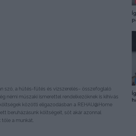
Í
p
van szó, a hűtés-fűtés és vízszerelés– összefoglaló
Í
ég némi műszaki ismerettel rendelkezőknek is kihívás
h
 és költségek közötti eligazodásban a REHAU@Home
zett beruházásunk költségeit, sőt akár azonnal
k tőle a munkát.