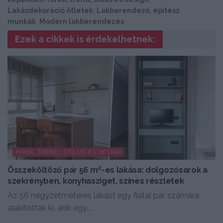
Lakásdekoráció ötletek
,
Lakberendező, építész
munkák
,
Modern lakberendezés
Ezek a cikkek is érdekelhetnek:
HÍREK, TREND, STÍLUS ÉS DESIGN
Összeköltöző pár 56 m²-es lakása: dolgozósarok a
szekrényben, konyhasziget, színes részletek
Az 56 négyzetméteres lakást egy fiatal pár számára
alakították ki, akik egy...