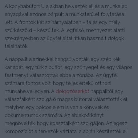
A konyhabútort U alakban helyezték el, és a munkalap
anyagával azonos bárpult a munkaterület folytatása
lett. A frontok két színárnyalatban – fa és egy mély
szürkészöld – készültek. A legfelső, mennyezet alatti
szekrényekben az ügyfél által ritkán használt dolgok
találhatók.
A nappalit a színekkel hangsúlyozták: egy szép kék
kanapét, egy türkiz puffot, egy szőnyeget és egy világos
festményt választottak ebbe a zónába. Az ügyfél
számára fontos volt, hogy teljes értékű otthoni
munkahelye legyen. A
dolgozósarkot
nappalitól egy
válaszfalként szolgáló magas bútorral választották el,
melyben egy polcos elem is van a könyvek és
dokumentumok számára. Az ablakpárkányt
megnövelték, hogy íróasztalként szolgáljon. Az egész
kompozíciót a tervezők vázlatai alapján készítették el.