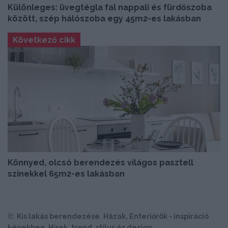
Különleges: üvegtégla fal nappali és fürdőszoba
között, szép hálószoba egy 45m2-es lakásban
Következő cikk
Könnyed, olcsó berendezés világos pasztell
színekkel 65m2-es lakásban
Itt:
Kis lakás berendezése
,
Házak, Enteriőrök - inspiráció
képekben
,
Hírek, trend, stílus és design
,