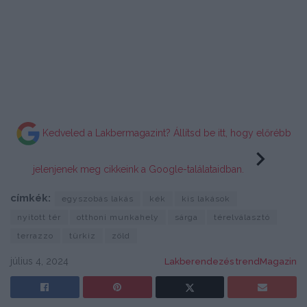
Kedveled a Lakbermagazint? Állítsd be itt, hogy előrébb
jelenjenek meg cikkeink a Google-találataidban.
címkék:
egyszobás lakás
kék
kis lakások
nyitott tér
otthoni munkahely
sárga
térelválasztó
terrazzo
türkiz
zöld
július 4, 2024
Lakberendezés trendMagazin