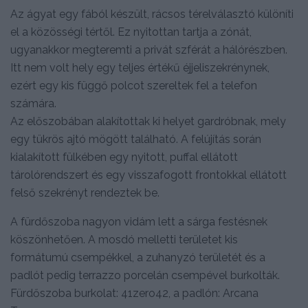
Az ágyat egy fából készült, rácsos térelválasztó különíti
el a közösségi tértől. Ez nyitottan tartja a zónát,
ugyanakkor megteremti a privát szférát a hálórészben.
Itt nem volt hely egy teljes értékű éjjeliszekrénynek,
ezért egy kis függő polcot szereltek fel a telefon
számára.
Az előszobában alakítottak ki helyet gardróbnak, mely
egy tükrös ajtó mögött található. A felújítás során
kialakított fülkében egy nyitott, puffal ellátott
tárolórendszert és egy visszafogott frontokkal ellátott
felső szekrényt rendeztek be.
A fürdőszoba nagyon vidám lett a sárga festésnek
köszönhetően. A mosdó melletti területet kis
formátumú csempékkel, a zuhanyzó területét és a
padlót pedig terrazzo porcelán csempével burkolták.
Fürdőszoba burkolat: 41zero42, a padlón: Arcana