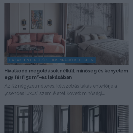
HÁZAK, ENTERIŐRÖK - INSPIRÁCIÓ KÉPEKBEN
Hivalkodó megoldások nélkül: minőség és kényelem
egy férfi 52 m²-es lakásában
Az 52 négyzetméteres, kétszobás lakás enteriőrje a
„csendes luxus” szemléletét követi: minőségi...