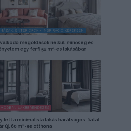
HÁZAK, ENTERIŐRÖK - INSPIRÁCIÓ KÉPEKBEN
ivalkodó megoldások nélkül: minőség és
ényelem egy férfi 52 m²-es lakásában
MODERN LAKBERENDEZÉS
gy lett a minimalista lakás barátságos: fiatal
ár új, 60 m²-es otthona