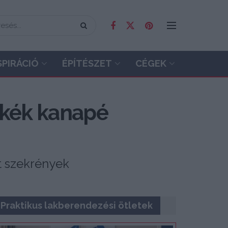
SPIRÁCIÓ
ÉPÍTÉSZET
CÉGEK
ykék kanapé
tt szekrények
Praktikus lakberendezési ötletek