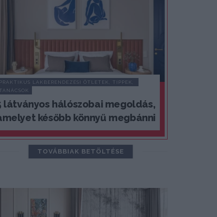
PRAKTIKUS LAKBERENDEZÉSI ÖTLETEK, TIPPEK, 
TANÁCSOK
5 látványos hálószobai megoldás,
amelyet később könnyű megbánni
TOVÁBBIAK BETÖLTÉSE