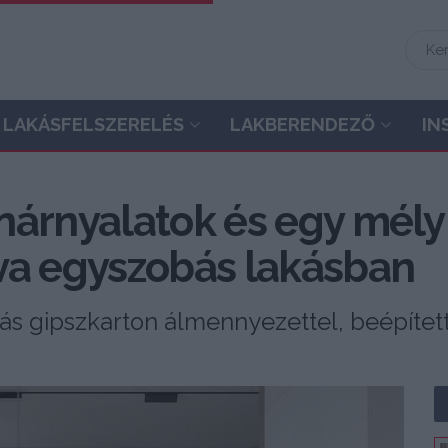
LAKÁSFELSZERELÉS
LAKBERENDEZŐ
IN
nárnyalatok és egy mél
va egyszobás lakásban
ítás gipszkarton álmennyezettel, beépíte