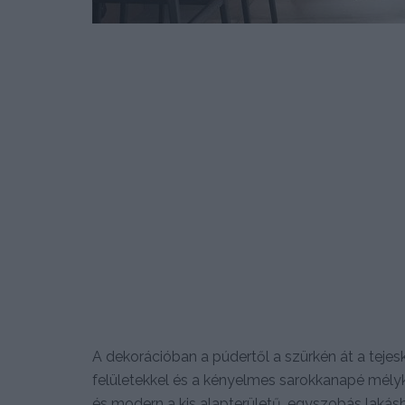
A dekorációban a púdertől a szürkén át a tejesk
felületekkel és a kényelmes sarokkanapé mélyk
és modern a kis alapterületű, egyszobás lakás