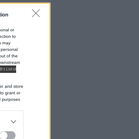
tion
sonal or
ection to
ou may
 personal
out of the
 downstream
B’s List of
er and store
to grant or
ed purposes