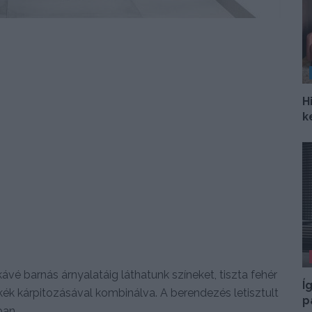
H
k
ávé barnás árnyalatáig láthatunk színeket, tiszta fehér
Í
ék kárpitozásával kombinálva. A berendezés letisztult
p
ban.