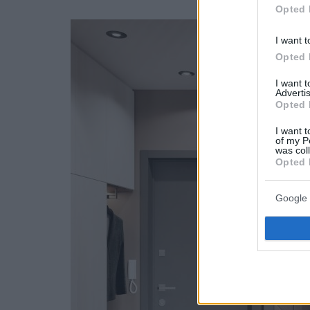
Opted 
I want t
Opted 
I want 
Advertis
Opted 
I want t
of my P
was col
Opted 
Google 