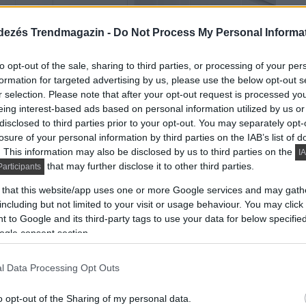
dezés Trendmagazin -
Do Not Process My Personal Informa
to opt-out of the sale, sharing to third parties, or processing of your per
formation for targeted advertising by us, please use the below opt-out s
r selection. Please note that after your opt-out request is processed y
eing interest-based ads based on personal information utilized by us or
disclosed to third parties prior to your opt-out. You may separately opt-
losure of your personal information by third parties on the IAB’s list of
ik oldalát a TV fal osztja két részre: konyha – étkező
. This information may also be disclosed by us to third parties on the
IA
that may further disclose it to other third parties.
zlekedőre, mely végén a fürdőszoba található. Az
articipants
érelválasztó határolja diszkréten, de hatásosan.
 that this website/app uses one or more Google services and may gath
 világítást, ez lehetőséget adott a különböző zónák
including but not limited to your visit or usage behaviour. You may click 
 to Google and its third-party tags to use your data for below specifi
ogle consent section.
ítása, mely felülről ad látványos hangulatvilágítást az
l Data Processing Opt Outs
eépített erkély tökéletes kávézósarok. A zuhanyfülkével
és a fa elemek kombinációja ad elegáns megjelenést.
o opt-out of the Sharing of my personal data.