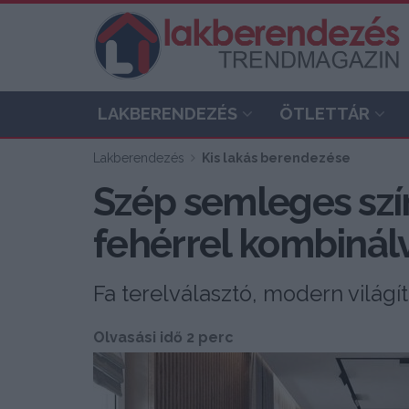
LAKBERENDEZÉS
ÖTLETTÁR
Lakberendezés
Kis lakás berendezése
Szép semleges szí
fehérrel kombinál
Fa terelválasztó, modern világ
Olvasási idő 2 perc