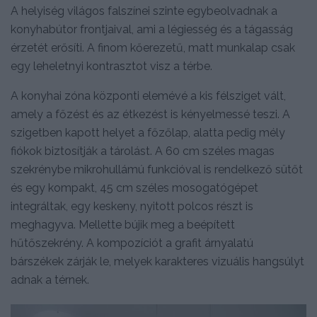
A helyiség világos falszínei szinte egybeolvadnak a
konyhabútor frontjaival, ami a légiesség és a tágasság
érzetét erősíti. A finom kőerezetű, matt munkalap csak
egy leheletnyi kontrasztot visz a térbe.
A konyhai zóna központi elemévé a kis félsziget vált,
amely a főzést és az étkezést is kényelmessé teszi. A
szigetben kapott helyet a főzőlap, alatta pedig mély
fiókok biztosítják a tárolást. A 60 cm széles magas
szekrénybe mikrohullámú funkcióval is rendelkező sütőt
és egy kompakt, 45 cm széles mosogatógépet
integráltak, egy keskeny, nyitott polcos részt is
meghagyva. Mellette bújik meg a beépített
hűtőszekrény. A kompozíciót a grafit árnyalatú
bárszékek zárják le, melyek karakteres vizuális hangsúlyt
adnak a térnek.