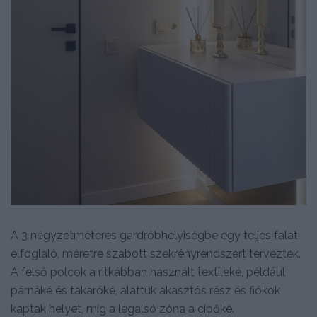
A 3 négyzetméteres gardróbhelyiségbe egy teljes falat
elfoglaló, méretre szabott szekrényrendszert terveztek.
A felső polcok a ritkábban használt textileké, például
párnáké és takaróké, alattuk akasztós rész és fiókok
kaptak helyet, míg a legalsó zóna a cipőké.