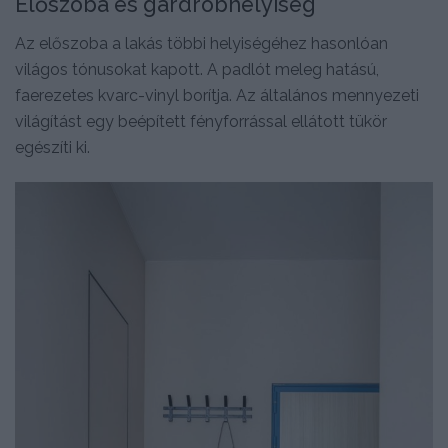
Előszoba és gardróbhelyiség
Az előszoba a lakás többi helyiségéhez hasonlóan
világos tónusokat kapott. A padlót meleg hatású,
faerezetes kvarc-vinyl borítja. Az általános mennyezeti
világítást egy beépített fényforrással ellátott tükör
egészíti ki.