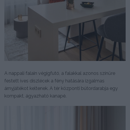
A nappali falain végigfutó, a falakkal azonos színűre
festett íves díszlécek a fény hatására izgalmas
árnyjátékot keltenek. A tér központi bútordarabja egy
kompakt, ágyazható kanapé.