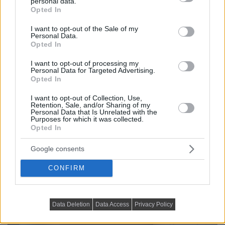
personal data.
grant or deny consent to Google and its third-party tags to
Opted In
use your data for below specified purposes in below Google
consent section.
I want to opt-out of the Sale of my
Personal Data.
Opted In
I want to opt-out of processing my
Personal Data for Targeted Advertising.
Opted In
I want to opt-out of Collection, Use,
Retention, Sale, and/or Sharing of my
Personal Data that Is Unrelated with the
Purposes for which it was collected.
Opted In
Google consents
CONFIRM
Data Deletion
Data Access
Privacy Policy