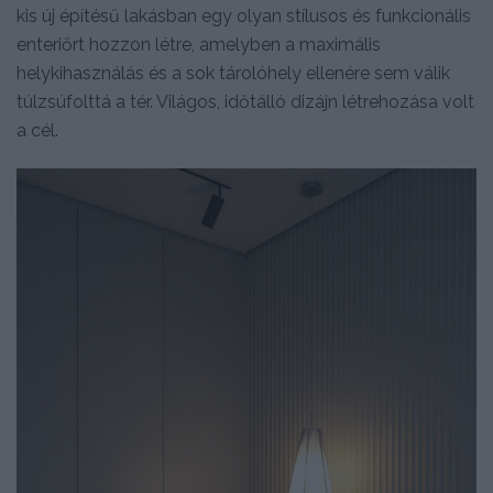
kis új építésű lakásban egy olyan stílusos és funkcionális
enteriőrt hozzon létre, amelyben a maximális
helykihasználás és a sok tárolóhely ellenére sem válik
túlzsúfolttá a tér. Világos, időtálló dizájn létrehozása volt
a cél.