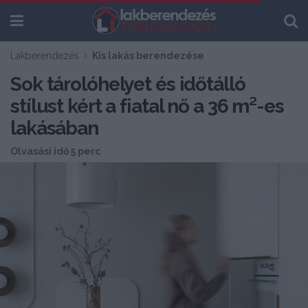
Lakberendezés
Kis lakás berendezése
Sok tárolóhelyet és időtálló
stílust kért a fiatal nő a 36 m²-es
lakásában
Olvasási idő 5 perc