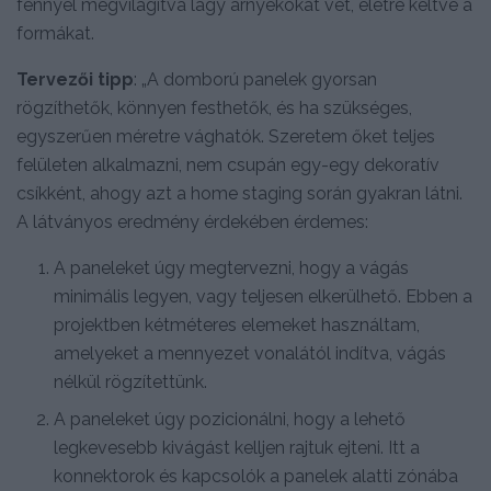
fénnyel megvilágítva lágy árnyékokat vet, életre keltve a
formákat.
Tervezői tipp
: „A domború panelek gyorsan
rögzíthetők, könnyen festhetők, és ha szükséges,
egyszerűen méretre vághatók. Szeretem őket teljes
felületen alkalmazni, nem csupán egy-egy dekoratív
csíkként, ahogy azt a home staging során gyakran látni.
A látványos eredmény érdekében érdemes:
A paneleket úgy megtervezni, hogy a vágás
minimális legyen, vagy teljesen elkerülhető. Ebben a
projektben kétméteres elemeket használtam,
amelyeket a mennyezet vonalától indítva, vágás
nélkül rögzítettünk.
A paneleket úgy pozicionálni, hogy a lehető
legkevesebb kivágást kelljen rajtuk ejteni. Itt a
konnektorok és kapcsolók a panelek alatti zónába