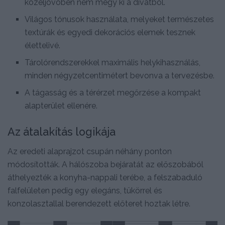
közeljövöben nem megy ki a divatból.
Világos tónusok használata, melyeket természetes
textúrák és egyedi dekorációs elemek tesznek
élettelivé.
Tárolórendszerekkel maximális helykihasználás,
minden négyzetcentimétert bevonva a tervezésbe.
A tágasság és a térérzet megőrzése a kompakt
alapterület ellenére.
Az átalakítás logikája
Az eredeti alaprajzot csupán néhány ponton
módosították. A hálószoba bejáratát az előszobából
áthelyezték a konyha-nappali terébe, a felszabaduló
falfelületen pedig egy elegáns, tükörrel és
konzolasztallal berendezett előteret hoztak létre.