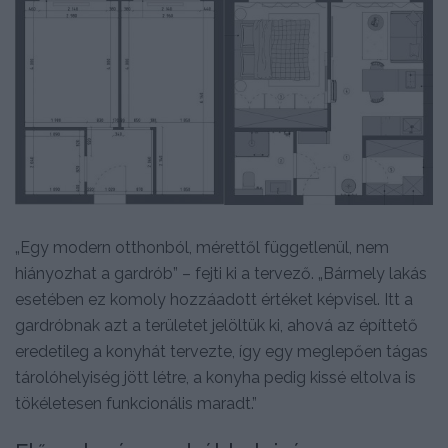
„Egy modern otthonból, mérettől függetlenül, nem
hiányozhat a gardrób” – fejti ki a tervező. „Bármely lakás
esetében ez komoly hozzáadott értéket képvisel. Itt a
gardróbnak azt a területet jelöltük ki, ahová az építtető
eredetileg a konyhát tervezte, így egy meglepően tágas
tárolóhelyiség jött létre, a konyha pedig kissé eltolva is
tökéletesen funkcionális maradt.”