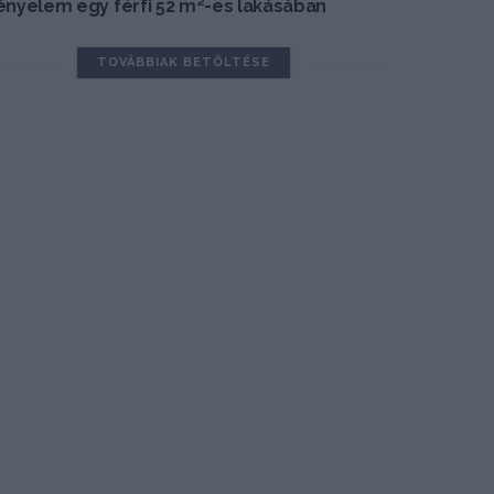
ényelem egy férfi 52 m²-es lakásában
TOVÁBBIAK BETÖLTÉSE