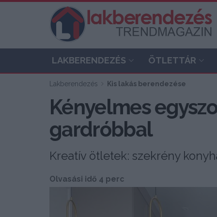
LAKBERENDEZÉS
ÖTLETTÁR
Lakberendezés
Kis lakás berendezése
Kényelmes egyszob
gardróbbal
Kreatív ötletek: szekrény konyha
Olvasási idő 4 perc