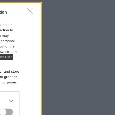
tion
sonal or
ection to
ou may
 personal
out of the
 downstream
B’s List of
er and store
to grant or
ed purposes