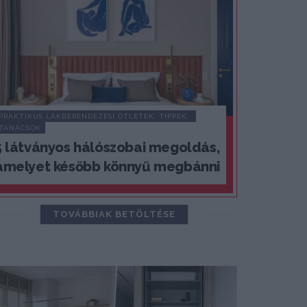
PRAKTIKUS LAKBERENDEZÉSI ÖTLETEK, TIPPEK, 
TANÁCSOK
5 látványos hálószobai megoldás,
amelyet később könnyű megbánni
TOVÁBBIAK BETÖLTÉSE