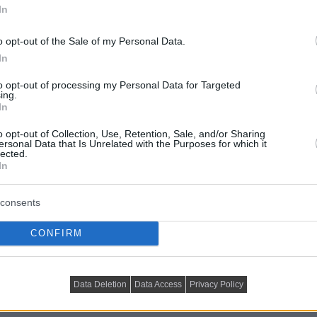
In
o opt-out of the Sale of my Personal Data.
In
to opt-out of processing my Personal Data for Targeted
ing.
In
o opt-out of Collection, Use, Retention, Sale, and/or Sharing
ersonal Data that Is Unrelated with the Purposes for which it
lected.
In
consents
CONFIRM
zőnek, hogy egyetlen személy számára tervezzen
vás és a hétvégi pihenés színtere. A konyha, az étkező,
került, válaszfalak nélkül. Az alvó zóna a bejárattól
Data Deletion
Data Access
Privacy Policy
zférát.