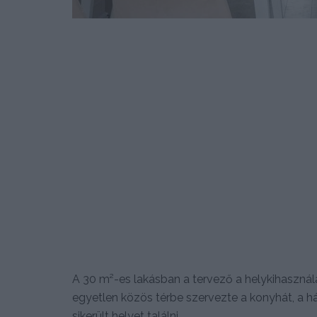
A 30 m²-es lakásban a tervező a helykihasznál
egyetlen közös térbe szervezte a konyhát, a h
sikerült helyet találni.