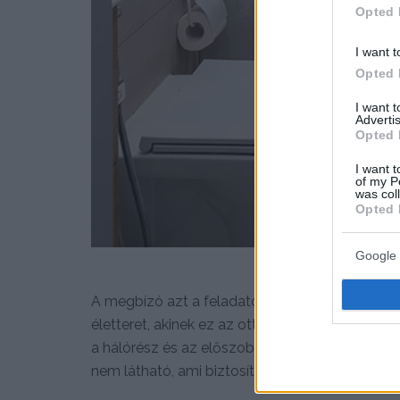
Opted 
I want t
Opted 
I want 
Advertis
Opted 
I want t
of my P
was col
Opted 
Google 
A megbízó azt a feladatot adta a lakberende
életteret, akinek ez az otthon elsősorban az al
a hálórész és az előszoba egyetlen közös térbe 
nem látható, ami biztosít egy minimális privát s