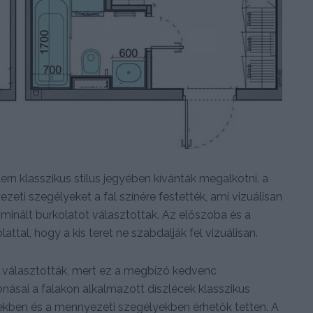
dern klasszikus stílus jegyében kívánták megalkotni, a
ezeti szegélyeket a fal színére festették, ami vizuálisan
minált burkolatot választottak. Az előszoba és a
attal, hogy a kis teret ne szabdalják fel vizuálisan.
 választották, mert ez a megbízó kedvenc
vonásai a falakon alkalmazott díszlécek klasszikus
kben és a mennyezeti szegélyekben érhetők tetten. A