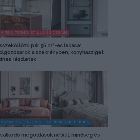
HÍREK, TREND, STÍLUS ÉS DESIGN
sszeköltöző pár 56 m²-es lakása:
olgozósarok a szekrényben, konyhasziget,
zínes részletek
HÁZAK, ENTERIŐRÖK - INSPIRÁCIÓ KÉPEKBEN
ivalkodó megoldások nélkül: minőség és