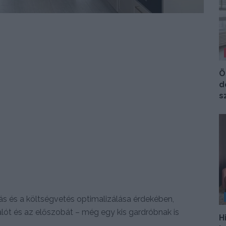
Ö
d
s
ás és a költségvetés optimalizálása érdekében,
álót és az előszobát – még egy kis gardróbnak is
H