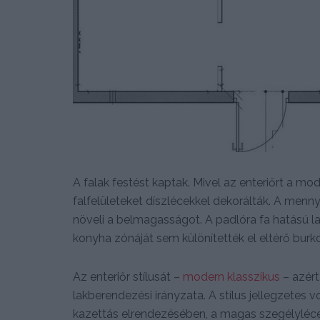
A falak festést kaptak. Mivel az enteriőrt a mo
falfelületeket díszlécekkel dekorálták. A menny
növeli a belmagasságot. A padlóra fa hatású la
konyha zónáját sem különítették el eltérő burkol
Az enteriőr stílusát –
modern klasszikus
– azért
lakberendezési irányzata. A stílus jellegzetes 
kazettás elrendezésében, a magas szegélyléce