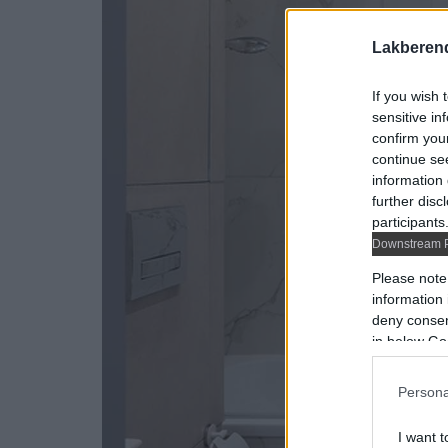
Lakberen
If you wish 
sensitive in
confirm you
continue se
information 
further disc
participants
Downstream P
Please note
information 
deny consent
in below Go
Persona
I want t