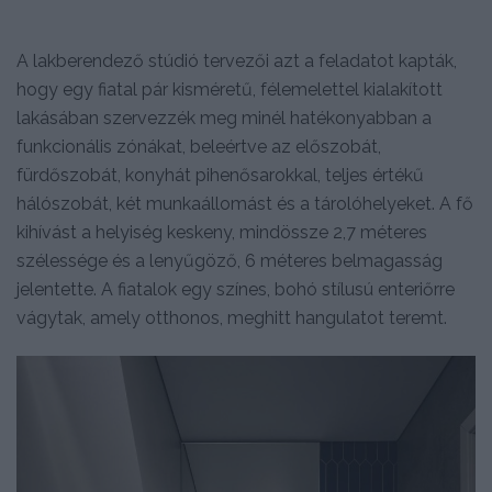
A lakberendező stúdió tervezői azt a feladatot kapták,
hogy egy fiatal pár kisméretű, félemelettel kialakított
lakásában szervezzék meg minél hatékonyabban a
funkcionális zónákat, beleértve az előszobát,
fürdőszobát, konyhát pihenősarokkal, teljes értékű
hálószobát, két munkaállomást és a tárolóhelyeket. A fő
kihívást a helyiség keskeny, mindössze 2,7 méteres
szélessége és a lenyűgöző, 6 méteres belmagasság
jelentette. A fiatalok egy színes, bohó stílusú enteriőrre
vágytak, amely otthonos, meghitt hangulatot teremt.