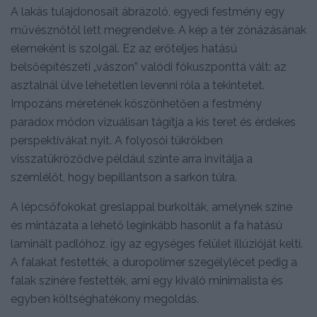
A lakás tulajdonosait ábrázoló, egyedi festmény egy
művésznőtől lett megrendelve. A kép a tér zónázásának
elemeként is szolgál. Ez az erőteljes hatású
belsőépítészeti „vászon” valódi fókuszponttá vált: az
asztalnál ülve lehetetlen levenni róla a tekintetet.
Impozáns méretének köszönhetően a festmény
paradox módon vizuálisan tágítja a kis teret és érdekes
perspektívákat nyit. A folyosói tükrökben
visszatükröződve például szinte arra invitálja a
szemlélőt, hogy bepillantson a sarkon túlra.
A lépcsőfokokat greslappal burkolták, amelynek színe
és mintázata a lehető leginkább hasonlít a fa hatású
laminált padlóhoz, így az egységes felület illúzióját kelti.
A falakat festették, a duropolimer szegélylécet pedig a
falak színére festették, ami egy kiváló minimalista és
egyben költséghatékony megoldás.