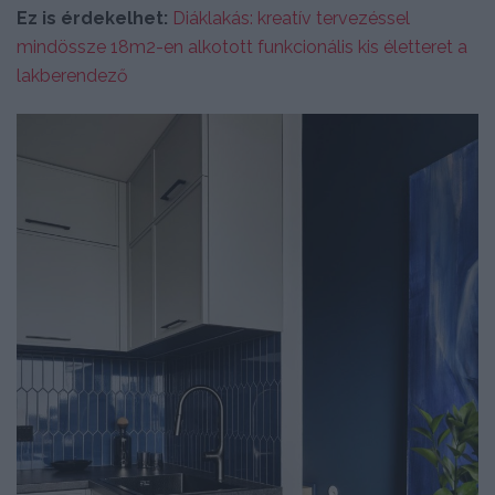
Ez is érdekelhet:
Diáklakás: kreatív tervezéssel
mindössze 18m2-en alkotott funkcionális kis életteret a
lakberendező