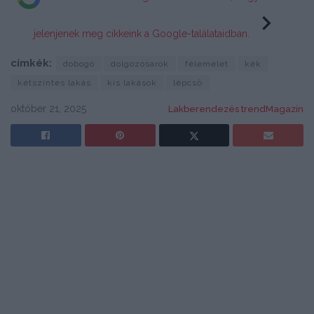
jelenjenek meg cikkeink a Google-találataidban.
címkék:
dobogó
dolgozósarok
félemelet
kék
kétszintes lakás
kis lakások
lépcső
október 21, 2025
Lakberendezés trendMagazin