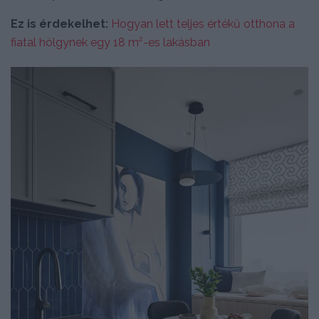
Ez is érdekelhet:
Hogyan lett teljes értékű otthona a
fiatal hölgynek egy 18 m²-es lakásban