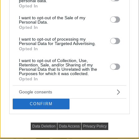
personal data.
grant or deny consent to Google and its third-party tags to
és egy nyitott polccal is ellátott tárolószekrény kapott
Opted In
use your data for below specified purposes in below Google
helyet.
consent section.
I want to opt-out of the Sale of my
Personal Data.
Opted In
I want to opt-out of processing my
Personal Data for Targeted Advertising.
Opted In
I want to opt-out of Collection, Use,
Retention, Sale, and/or Sharing of my
Personal Data that Is Unrelated with the
Purposes for which it was collected.
Opted In
Google consents
CONFIRM
Data Deletion
Data Access
Privacy Policy