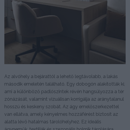
Az alvóhely a bejárattól a lehető legtávolabb, a lakás
második emeletén található. Egy dobogón alakították ki,
ami a különböző padlószintek révén hangsúlyozza a tér
zónázását, valamint vizuálisan korrigálja az aránytalanul
hosszú és keskeny szobát. Az ágy emelőszerkezettel
van ellátva, amely kényelmes hozzáférést biztosít az
alatta lévő hatalmas tárolóhelyhez. Ez ideális
ágyneműk, textíliák és szezonális holmik tárolására.