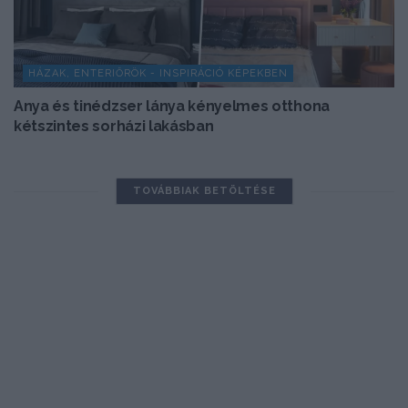
HÁZAK, ENTERIŐRÖK - INSPIRÁCIÓ KÉPEKBEN
Anya és tinédzser lánya kényelmes otthona
kétszintes sorházi lakásban
TOVÁBBIAK BETÖLTÉSE