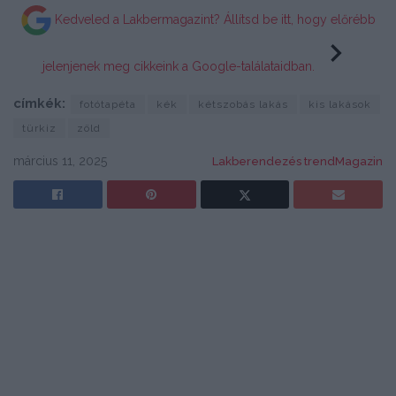
Kedveled a Lakbermagazint? Állítsd be itt, hogy előrébb
jelenjenek meg cikkeink a Google-találataidban.
címkék:
fotótapéta
kék
kétszobás lakás
kis lakások
türkiz
zöld
március 11, 2025
Lakberendezés trendMagazin