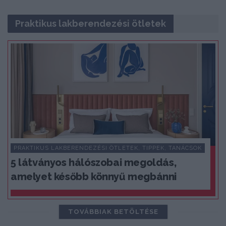
Praktikus lakberendezési ötletek
PRAKTIKUS LAKBERENDEZÉSI ÖTLETEK, TIPPEK, TANÁCSOK
5 látványos hálószobai megoldás,
amelyet később könnyű megbánni
TOVÁBBIAK BETÖLTÉSE