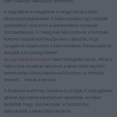
nem tolakodó dekorációt létrehozni.
A nappaliban is megjelenik a tenger téma a falon
elhelyezett plakátokkal. A hálószobához egy mélykék
színpalettát választott a lakberendező rózsaszín
hozzáadásával. A meleg-kék hálószoba és a türkizkék
konyha/nappali kontrasztja okos választás, hogy
nyugalmat sugározzon a hálószobában, frissességet és
energiát a közösségi térben.
Az
ágy fejtámla mögött
i falat fotótapéta díszíti. „Mivel a
hálószoba vizuálisan elkülönül a lakás többi részétől,
természetes stílusú tapétával fokoztam az intimitás
érzését.” – meséli a tervező.
A fürdőkád alatti hely tárolásra is szolgál. A zsalugáteres
ajtókat egy barkácsáruházban vásárolták, és kékre
festették, hogy „összekössék” a fürdőszoba
dekorációját a lakás többi részével.