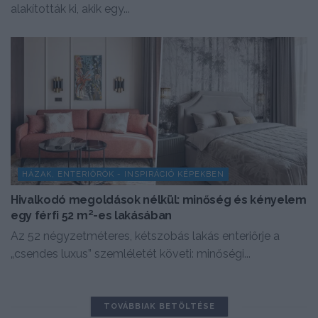
alakították ki, akik egy...
HÁZAK, ENTERIŐRÖK - INSPIRÁCIÓ KÉPEKBEN
Hivalkodó megoldások nélkül: minőség és kényelem
egy férfi 52 m²-es lakásában
Az 52 négyzetméteres, kétszobás lakás enteriőrje a
„csendes luxus” szemléletét követi: minőségi...
TOVÁBBIAK BETÖLTÉSE