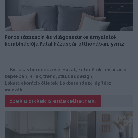
Poros rózsaszín és világosszürke árnyalatok
kombinációja fiatal házaspár otthonában, 57m2
Itt:
Kis lakás berendezése
,
Házak, Enteriőrök - inspiráció
képekben
,
Hírek, trend, stílus és design
,
Lakásdekoráció ötletek
,
Lakberendező, építész
munkák
Ezek a cikkek is érdekelhetnek: