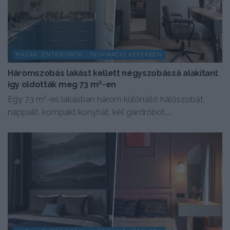
HÁZAK, ENTERIŐRÖK - INSPIRÁCIÓ KÉPEKBEN
Háromszobás lakást kellett négyszobássá alakítani:
így oldották meg 73 m²-en
Egy 73 m²-es lakásban három különálló hálószobát,
nappalit, kompakt konyhát, két gardróbot,...