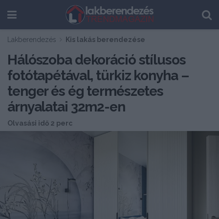
Lakberendezés
Kis lakás berendezése
Hálószoba dekoráció stílusos
fotótapétával, türkiz konyha –
tenger és ég természetes
árnyalatai 32m2-en
Olvasási idő 2 perc