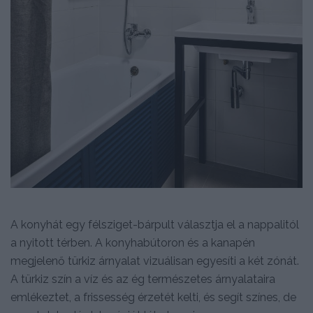
A konyhát egy félsziget-bárpult választja el a nappalitól
a nyitott térben. A konyhabútoron és a kanapén
megjelenő türkiz árnyalat vizuálisan egyesíti a két zónát.
A türkiz szín a víz és az ég természetes árnyalataira
emlékeztet, a frissesség érzetét kelti, és segít színes, de