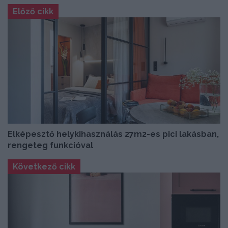
Előző cikk
Elképesztő helykihasználás 27m2-es pici lakásban,
rengeteg funkcióval
Következő cikk