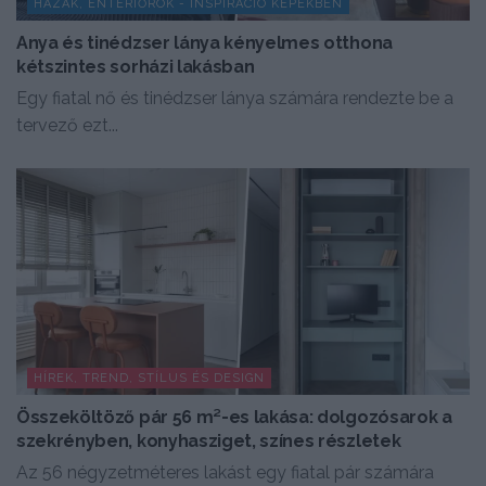
HÁZAK, ENTERIŐRÖK - INSPIRÁCIÓ KÉPEKBEN
Anya és tinédzser lánya kényelmes otthona
kétszintes sorházi lakásban
Egy fiatal nő és tinédzser lánya számára rendezte be a
tervező ezt...
HÍREK, TREND, STÍLUS ÉS DESIGN
Összeköltöző pár 56 m²-es lakása: dolgozósarok a
szekrényben, konyhasziget, színes részletek
Az 56 négyzetméteres lakást egy fiatal pár számára