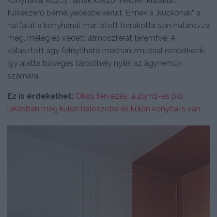
konyhával közös falnak köszönhetően kialakult
fülkeszerű bemélyedésbe került. Ennek a „kuckónak” a
hátfalát a konyhánál már látott terrakotta szín határozza
meg, meleg és védett atmoszférát teremtve. A
választott ágy felnyitható mechanizmussal rendelkezik,
így alatta bőséges tárolóhely nyílik az ágyneműk
számára.
Ez is érdekelhet:
Okos tervezés: a 29m2-es pici
lakásban még külön hálószoba és külön konyha is van