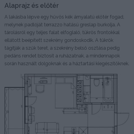
Alaprajz és előtér
A lakásba lépve egy hűvös kék árnyalatú előtér fogad,
melynek padlóját terrazzo hatású greslap burkolja. A
tárolásról egy teljes falat elfoglaló, tükrös frontokkal
ellátott beépített szekrény gondoskodik. A tükrök
tágítják a szűk teret, a szekrény belső osztása pedig
pedáns rendet biztosít a ruházatnak, a mindennapok
során használt dolgoknak és a háztartási kiegészítőknek.