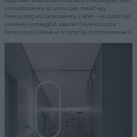
világoskék falfestéssel kombinálva. A helyiségben a kád,
a mosdószekrény és a mosógép mellett egy
mennyezetig érő sarokszekrény is elfért – ez utóbbi rejti
a keskeny vízmelegítőt, valamint helyet biztosít a
felmosóeszközöknek és a háztartási tisztítószereknek is.