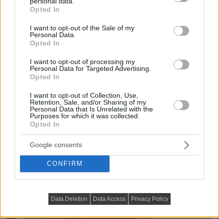
personal data.
grant or deny consent to Google and its third-party tags to
Opted In
use your data for below specified purposes in below Google
A lakrész központi terét a nappali és a dolgozósarok
consent section.
I want to opt-out of the Sale of my
kettőse foglalja el. A padlón strapabíró, világos fa hatású
Personal Data.
kvarc vinyl burkolat fut végig, a falak alapszíne pedig
Opted In
egy lágy bézs. A berendezés egy kanapéból, egy nyitott
I want to opt-out of processing my
polcos állványból és egy kompakt munkaállomásból áll.
Personal Data for Targeted Advertising.
Opted In
Az itt található íróasztal a tulajdonosok korábbi bútora,
melyet speciális bútorfestékkel festettek át, hogy
I want to opt-out of Collection, Use,
Retention, Sale, and/or Sharing of my
tökéletesen illeszkedjen az új színpalettához
Personal Data that Is Unrelated with the
Purposes for which it was collected.
(szürkéskék, terrakotta, bézs és grafit). Az ablakpárkányt
Opted In
kibővítették, ami így két székkel kiegészítve
étkezőpultként funkcionál.
Google consents
CONFIRM
Data Deletion
Data Access
Privacy Policy