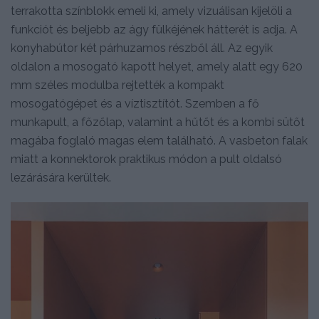
terrakotta színblokk emeli ki, amely vizuálisan kijelöli a
funkciót és beljebb az ágy fülkéjének hátterét is adja. A
konyhabútor két párhuzamos részből áll. Az egyik
oldalon a mosogató kapott helyet, amely alatt egy 620
mm széles modulba rejtették a kompakt
mosogatógépet és a víztisztítót. Szemben a fő
munkapult, a főzőlap, valamint a hűtőt és a kombi sütőt
magába foglaló magas elem található. A vasbeton falak
miatt a konnektorok praktikus módon a pult oldalsó
lezárására kerültek.