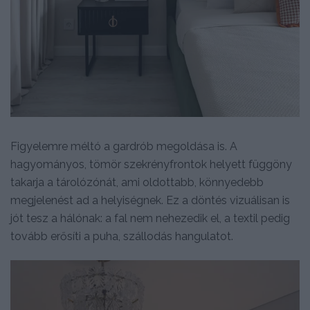
Figyelemre méltó a gardrób megoldása is. A
hagyományos, tömör szekrényfrontok helyett függöny
takarja a tárolózónát, ami oldottabb, könnyedebb
megjelenést ad a helyiségnek. Ez a döntés vizuálisan is
jót tesz a hálónak: a fal nem nehezedik el, a textil pedig
tovább erősíti a puha, szállodás hangulatot.