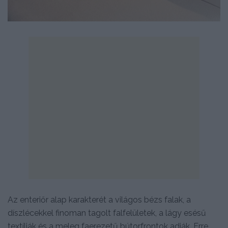
Az enteriőr alap karakterét a világos bézs falak, a
díszlécekkel finoman tagolt falfelületek, a lágy esésű
textíliák és a meleg faerezetű bútorfrontok adják. Erre