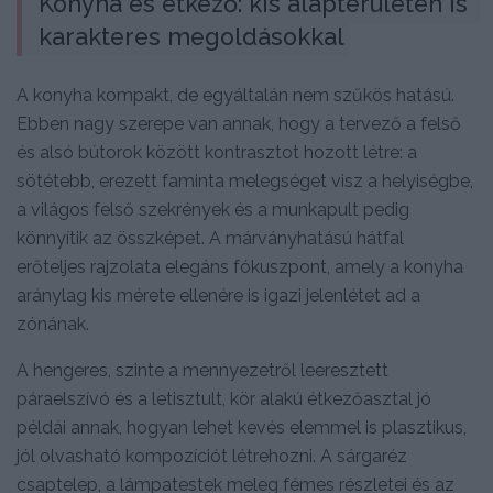
Konyha és étkező: kis alapterületen is 
karakteres megoldásokkal
A konyha kompakt, de egyáltalán nem szűkös hatású.
Ebben nagy szerepe van annak, hogy a tervező a felső
és alsó bútorok között kontrasztot hozott létre: a
sötétebb, erezett faminta melegséget visz a helyiségbe,
a világos felső szekrények és a munkapult pedig
könnyítik az összképet. A márványhatású hátfal
erőteljes rajzolata elegáns fókuszpont, amely a konyha
aránylag kis mérete ellenére is igazi jelenlétet ad a
zónának.
A hengeres, szinte a mennyezetről leeresztett
páraelszívó és a letisztult, kör alakú étkezőasztal jó
példái annak, hogyan lehet kevés elemmel is plasztikus,
jól olvasható kompozíciót létrehozni. A sárgaréz
csaptelep, a lámpatestek meleg fémes részletei és az