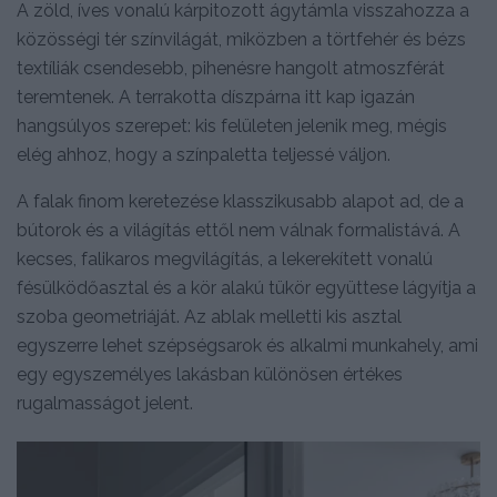
A zöld, íves vonalú kárpitozott ágytámla visszahozza a
közösségi tér színvilágát, miközben a törtfehér és bézs
textíliák csendesebb, pihenésre hangolt atmoszférát
teremtenek. A terrakotta díszpárna itt kap igazán
hangsúlyos szerepet: kis felületen jelenik meg, mégis
elég ahhoz, hogy a színpaletta teljessé váljon.
A falak finom keretezése klasszikusabb alapot ad, de a
bútorok és a világítás ettől nem válnak formalistává. A
kecses, falikaros megvilágítás, a lekerekített vonalú
fésülködőasztal és a kör alakú tükör együttese lágyítja a
szoba geometriáját. Az ablak melletti kis asztal
egyszerre lehet szépségsarok és alkalmi munkahely, ami
egy egyszemélyes lakásban különösen értékes
rugalmasságot jelent.