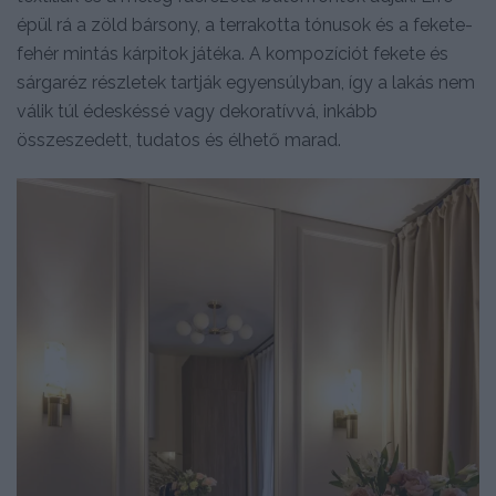
épül rá a zöld bársony, a terrakotta tónusok és a fekete-
fehér mintás kárpitok játéka. A kompozíciót fekete és
sárgaréz részletek tartják egyensúlyban, így a lakás nem
válik túl édeskéssé vagy dekoratívvá, inkább
összeszedett, tudatos és élhető marad.