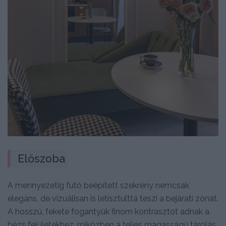
Előszoba
A mennyezetig futó beépített szekrény nemcsak
elegáns, de vizuálisan is letisztulttá teszi a bejárati zónát.
A hosszú, fekete fogantyúk finom kontrasztot adnak a
bézs felületekhez, miközben a teljes magasságú tárolás