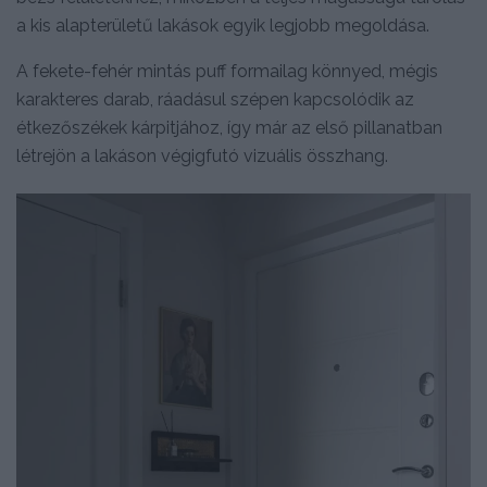
a kis alapterületű lakások egyik legjobb megoldása.
A fekete-fehér mintás puff formailag könnyed, mégis
karakteres darab, ráadásul szépen kapcsolódik az
étkezőszékek kárpitjához, így már az első pillanatban
létrejön a lakáson végigfutó vizuális összhang.