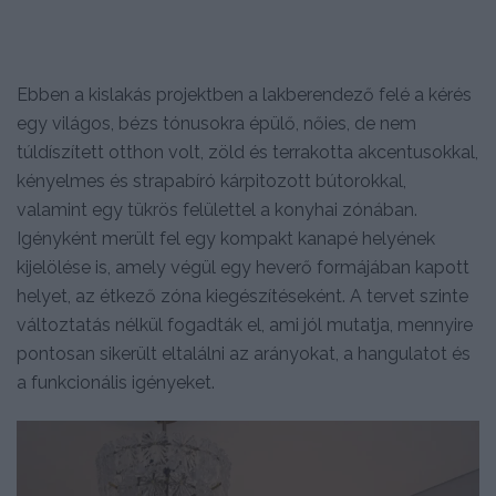
Ebben a kislakás projektben a lakberendező felé a kérés
egy világos, bézs tónusokra épülő, nőies, de nem
túldíszített otthon volt, zöld és terrakotta akcentusokkal,
kényelmes és strapabíró kárpitozott bútorokkal,
valamint egy tükrös felülettel a konyhai zónában.
Igényként merült fel egy kompakt kanapé helyének
kijelölése is, amely végül egy heverő formájában kapott
helyet, az étkező zóna kiegészítéseként. A tervet szinte
változtatás nélkül fogadták el, ami jól mutatja, mennyire
pontosan sikerült eltalálni az arányokat, a hangulatot és
a funkcionális igényeket.