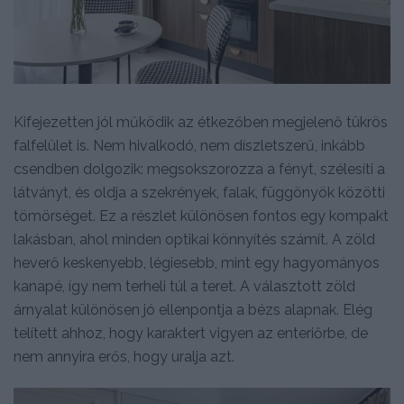
Kifejezetten jól működik az étkezőben megjelenő tükrös
falfelület is. Nem hivalkodó, nem díszletszerű, inkább
csendben dolgozik: megsokszorozza a fényt, szélesíti a
látványt, és oldja a szekrények, falak, függönyök közötti
tömörséget. Ez a részlet különösen fontos egy kompakt
lakásban, ahol minden optikai könnyítés számít. A zöld
heverő keskenyebb, légiesebb, mint egy hagyományos
kanapé, így nem terheli túl a teret. A választott zöld
árnyalat különösen jó ellenpontja a bézs alapnak. Elég
telített ahhoz, hogy karaktert vigyen az enteriőrbe, de
nem annyira erős, hogy uralja azt.