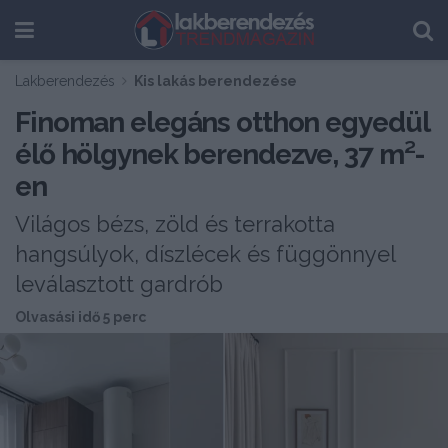
Lakberendezés
Kis lakás berendezése
Finoman elegáns otthon egyedül
élő hölgynek berendezve, 37 m²-
en
Világos bézs, zöld és terrakotta
hangsúlyok, díszlécek és függönnyel
leválasztott gardrób
Olvasási idő 5 perc