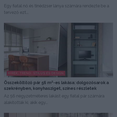
Egy fiatal nő és tinédzser lánya számára rendezte be a
tervező ezt...
HÍREK, TREND, STÍLUS ÉS DESIGN
Összeköltöző pár 56 m²-es lakása: dolgozósarok a
szekrényben, konyhasziget, színes részletek
Az 56 négyzetméteres lakást egy fiatal pár számára
alakították ki, akik egy...