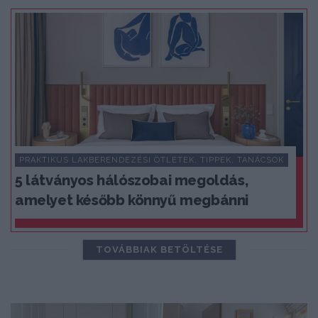
PRAKTIKUS LAKBERENDEZÉSI ÖTLETEK, TIPPEK, TANÁCSOK
5 látványos hálószobai megoldás,
amelyet később könnyű megbánni
TOVÁBBIAK BETÖLTÉSE