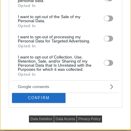
personal data.
grant or deny consent to Google and its third-party tags to
Opted In
use your data for below specified purposes in below Google
consent section.
I want to opt-out of the Sale of my
Personal Data.
Opted In
I want to opt-out of processing my
Personal Data for Targeted Advertising.
Opted In
I want to opt-out of Collection, Use,
Retention, Sale, and/or Sharing of my
Personal Data that Is Unrelated with the
Purposes for which it was collected.
Opted In
Google consents
CONFIRM
Data Deletion
Data Access
Privacy Policy