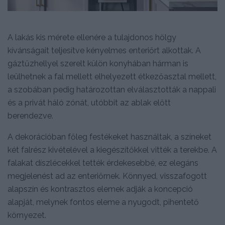
A lakás kis mérete ellenére a tulajdonos hölgy
kívánságait teljesítve kényelmes enteriőrt alkottak. A
gáztűzhellyel szerelt külön konyhában hárman is
leülhetnek a fal mellett elhelyezett étkezőasztal mellett,
a szobában pedig határozottan elválasztották a nappali
és a privát háló zónát, utóbbit az ablak előtt
berendezve.
A dekorációban főleg festékeket használtak, a színeket
két falrész kivételével a kiegészítőkkel vitték a terekbe. A
falakat díszlécekkel tették érdekesebbé, ez elegáns
megjelenést ad az enteriőrnek. Könnyed, visszafogott
alapszín és kontrasztos elemek adják a koncepció
alapját, melynek fontos eleme a nyugodt, pihentető
környezet.