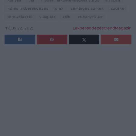
konyha
lila
modern lakberendezési stílus
nappali
nőies lakberendezés
pink
semleges színek
szürke
térelválasztó
világítás
zöld
zuhanyfülke
május 22, 2021
Lakberendezés trendMagazin