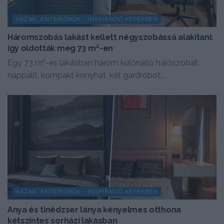
HÁZAK, ENTERIŐRÖK - INSPIRÁCIÓ KÉPEKBEN
Háromszobás lakást kellett négyszobássá alakítani:
így oldották meg 73 m²-en
Egy 73 m²-es lakásban három különálló hálószobát,
nappalit, kompakt konyhát, két gardróbot,...
HÁZAK, ENTERIŐRÖK - INSPIRÁCIÓ KÉPEKBEN
Anya és tinédzser lánya kényelmes otthona
kétszintes sorházi lakásban