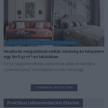
HÁZAK, ENTERIŐRÖK - INSPIRÁCIÓ KÉPEKBEN
Hivalkodó megoldások nélkül: minőség és kényelem
egy férfi 52 m²-es lakásában
Az 52 négyzetméteres, kétszobás lakás enteriőrje a
„csendes luxus” szemléletét követi: minőségi...
TOVÁBBIAK BETÖLTÉSE
Praktikus lakberendezési ötletek