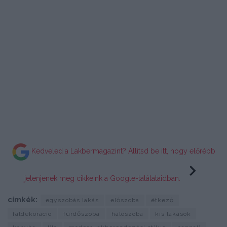
Kedveled a Lakbermagazint? Állítsd be itt, hogy előrébb
jelenjenek meg cikkeink a Google-találataidban.
címkék:
egyszobás lakás
előszoba
étkező
faldekoráció
fürdőszoba
hálószoba
kis lakások