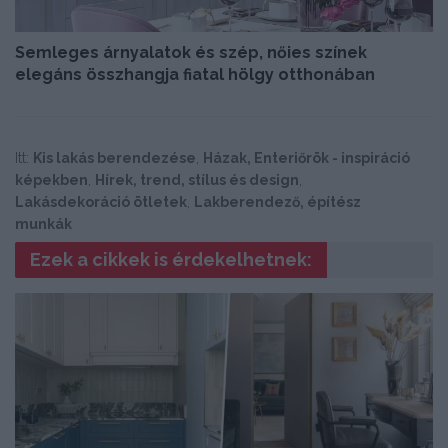
Semleges árnyalatok és szép, nőies színek
elegáns összhangja fiatal hölgy otthonában
Itt:
Kis lakás berendezése
,
Házak, Enteriőrök - inspiráció
képekben
,
Hírek, trend, stílus és design
,
Lakásdekoráció ötletek
,
Lakberendező, építész
munkák
Ezek a cikkek is érdekelhetnek: