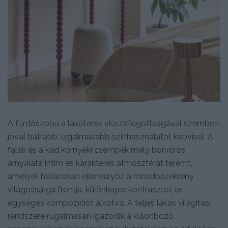
A fürdőszoba a lakóterek visszafogottságával szemben
jóval bátrabb, izgalmasabb színhasználatot képvisel. A
falak és a kád környéki csempék mély borvörös
árnyalata intim és karakteres atmoszférát teremt,
amelyet hatásosan ellensúlyoz a mosdószekrény
világossárga frontja, különleges kontrasztot és
egységes kompozíciót alkotva. A teljes lakás világítási
rendszere rugalmasan igazodik a különböző