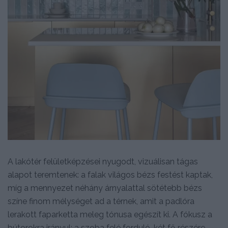
A lakótér felületképzései nyugodt, vizuálisan tágas
alapot teremtenek: a falak világos bézs festést kaptak,
míg a mennyezet néhány árnyalattal sötétebb bézs
színe finom mélységet ad a térnek, amit a padlóra
lerakott faparketta meleg tónusa egészít ki. A fókusz a
bútorokra irányul; a szoba felé forduló, két fő részére