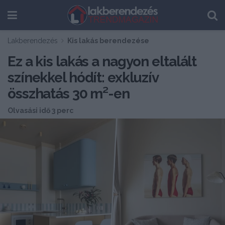
Lakberendezés
Kis lakás berendezése
Ez a kis lakás a nagyon eltalált
színekkel hódít: exkluzív
összhatás 30 m²-en
Olvasási idő 3 perc