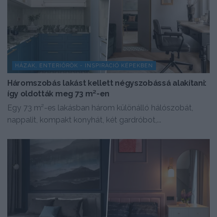
HÁZAK, ENTERIŐRÖK - INSPIRÁCIÓ KÉPEKBEN
Háromszobás lakást kellett négyszobássá alakítani:
így oldották meg 73 m²-en
Egy 73 m²-es lakásban három különálló hálószobát,
nappalit, kompakt konyhát, két gardróbot,...