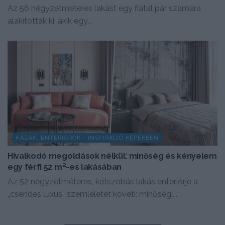
Az 56 négyzetméteres lakást egy fiatal pár számára
alakították ki, akik egy...
HÁZAK, ENTERIŐRÖK - INSPIRÁCIÓ KÉPEKBEN
Hivalkodó megoldások nélkül: minőség és kényelem
egy férfi 52 m²-es lakásában
Az 52 négyzetméteres, kétszobás lakás enteriőrje a
„csendes luxus” szemléletét követi: minőségi...