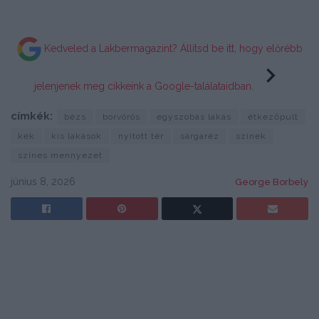
Kedveled a Lakbermagazint? Állítsd be itt, hogy előrébb
jelenjenek meg cikkeink a Google-találataidban.
címkék:
bézs
borvörös
egyszobás lakás
étkezőpult
kék
kis lakások
nyitott tér
sárgaréz
színek
színes mennyezet
június 8, 2026
George Borbely