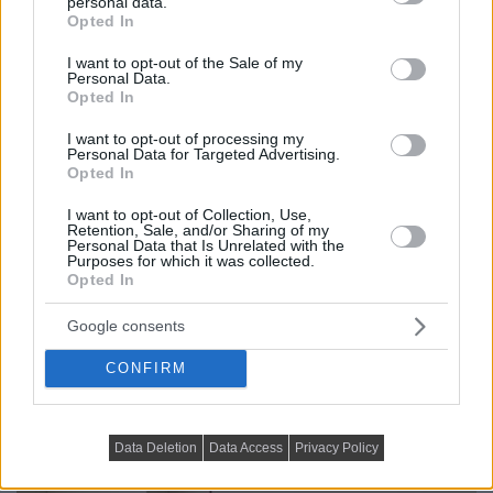
personal data.
grant or deny consent to Google and its third-party tags to
Opted In
use your data for below specified purposes in below Google
consent section.
I want to opt-out of the Sale of my
Personal Data.
Opted In
I want to opt-out of processing my
Personal Data for Targeted Advertising.
Opted In
I want to opt-out of Collection, Use,
Retention, Sale, and/or Sharing of my
Personal Data that Is Unrelated with the
Purposes for which it was collected.
Opted In
Google consents
CONFIRM
Data Deletion
Data Access
Privacy Policy