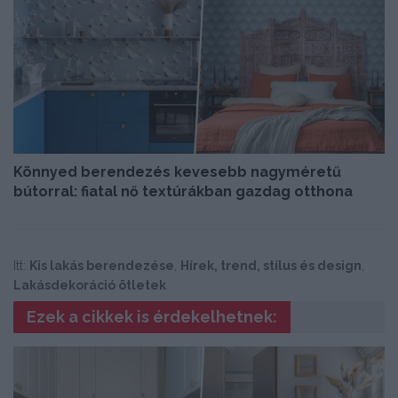
Könnyed berendezés kevesebb nagyméretű
bútorral: fiatal nő textúrákban gazdag otthona
Itt:
Kis lakás berendezése
,
Hírek, trend, stílus és design
,
Lakásdekoráció ötletek
Ezek a cikkek is érdekelhetnek: