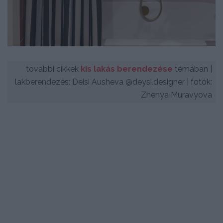
további cikkek
kis lakás berendezése
témában |
lakberendezés: Deisi Ausheva @deysi.designer | fotók:
Zhenya Muravyova