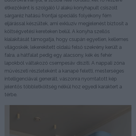
étkezőként is szolgáló U alakú konyhapult csiszolt
sárgaréz hatású frontjai speciális folyékony fém
eljárással készültek, ami exkluzív megjelenést biztosít a
költségvetési kereteken belül. A konyha szellős
kialakítását támogatja, hogy csupán egyetlen, kellemes
világoskék, lekerekített oldalú felső szekrény került a
falra, a hátfalat pedig egy alacsony, kék és fehér
lapokból váltakozó csempesáv díszíti. A nappali zóna
művészeti részleteként a kanapé feletti, mesterséges
intelligenciával generált, vászonra nyomtatott kép
jelentős többletköltség nélkül hoz egyedi karaktert a
térbe.