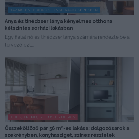
HÁZAK, ENTERIŐRÖK - INSPIRÁCIÓ KÉPEKBEN
Anya és tinédzser lánya kényelmes otthona
kétszintes sorházi lakásban
Egy fiatal nő és tinédzser lánya számára rendezte be a
tervező ezt...
HÍREK, TREND, STÍLUS ÉS DESIGN
Összeköltöző pár 56 m²-es lakása: dolgozósarok a
szekrényben, konyhasziget, színes részletek