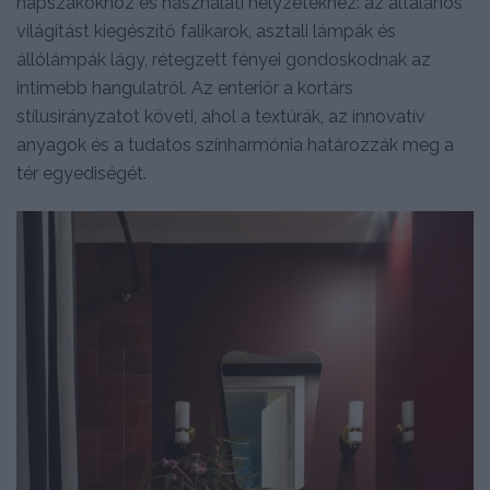
napszakokhoz és használati helyzetekhez: az általános
világítást kiegészítő falikarok, asztali lámpák és
állólámpák lágy, rétegzett fényei gondoskodnak az
intimebb hangulatról. Az enteriőr a kortárs
stílusirányzatot követi, ahol a textúrák, az innovatív
anyagok és a tudatos színharmónia határozzák meg a
tér egyediségét.