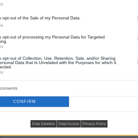
In
o opt-out of the Sale of my Personal Data.
In
to opt-out of processing my Personal Data for Targeted
ing.
In
tett központi blokk, amely egyszerre osztja a
o opt-out of Collection, Use, Retention, Sale, and/or Sharing
ersonal Data that Is Unrelated with the Purposes for which it
 és hálóra, miközben mindegyik oldalán tárolókat
lected.
In
ából háztartási gépek tárolója, a dolgozó felől
koratív kandalló kapott helyet. A kandalló fölötti
consents
ükség.
CONFIRM
Data Deletion
Data Access
Privacy Policy