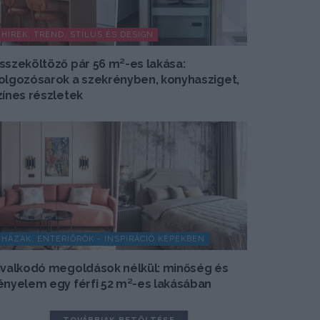
HÍREK, TREND, STÍLUS ÉS DESIGN
sszeköltöző pár 56 m²-es lakása:
olgozósarok a szekrényben, konyhasziget,
zínes részletek
HÁZAK, ENTERIŐRÖK - INSPIRÁCIÓ KÉPEKBEN
ivalkodó megoldások nélkül: minőség és
ényelem egy férfi 52 m²-es lakásában