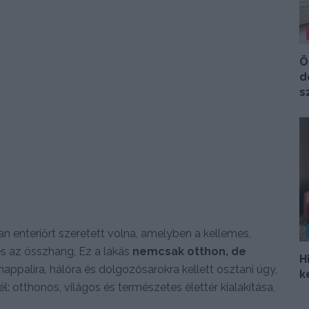
Ö
d
s
an enteriőrt szeretett volna, amelyben a kellemes,
jes az összhang, Ez a lakás
nemcsak otthon, de
H
appalira, hálóra és dolgozósarokra kellett osztani úgy,
k
: otthonos, világos és természetes élettér kialakítása,