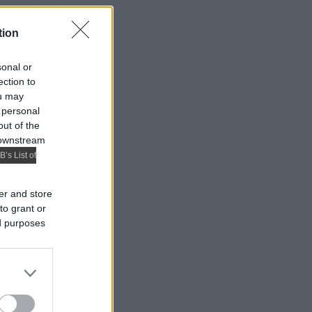
tion
sonal or
ection to
ou may
 personal
out of the
 downstream
B’s List of
er and store
to grant or
ed purposes