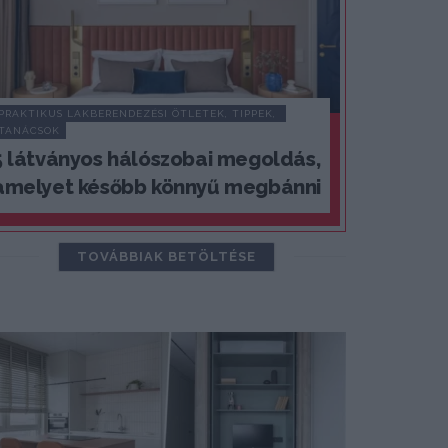
PRAKTIKUS LAKBERENDEZÉSI ÖTLETEK, TIPPEK, 
TANÁCSOK
5 látványos hálószobai megoldás,
amelyet később könnyű megbánni
TOVÁBBIAK BETÖLTÉSE