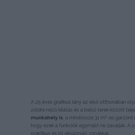
A 25 éves grafikus lány az első otthonában oly
zöldre néző kilátás és a belső terek között tel
munkahely is
, a mindössze 31 m²-es garzont n
hogy ezek a funkciók egymást ne zavarják. A cél
praktikus és jól elkülönülő zónákkal.