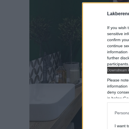
Lakberen
If you wish 
sensitive in
confirm you
continue se
information 
further disc
participants
Downstream P
Please note
information 
deny consent
in below Go
Persona
I want t