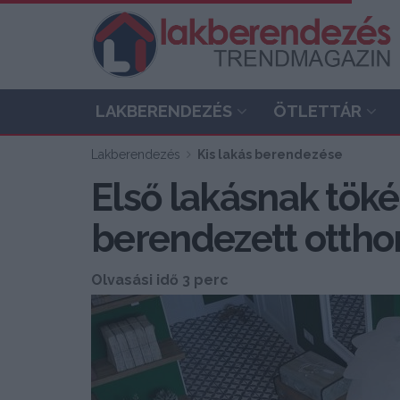
LAKBERENDEZÉS
ÖTLETTÁR
Lakberendezés
Kis lakás berendezése
Első lakásnak töké
berendezett ottho
Olvasási idő 3 perc