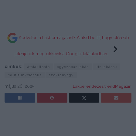
Kedveled a Lakbermagazint? Állítsd be itt, hogy előrébb
jelenjenek meg cikkeink a Google-találataidban.
címkék:
átalakítható
egyszobás lakás
kis lakások
multifunkcionális
szekrényágy
május 26, 2025
Lakberendezés trendMagazin