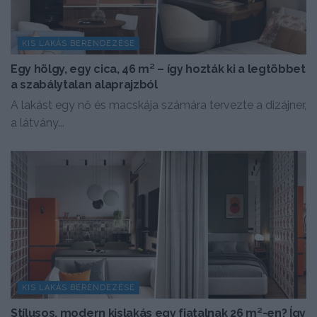
KIS LAKÁS BERENDEZÉSE
Egy hölgy, egy cica, 46 m² – így hozták ki a legtöbbet
a szabálytalan alaprajzból
A lakást egy nő és macskája számára tervezte a dizájner,
a látvány...
KIS LAKÁS BERENDEZÉSE
Stílusos, modern kislakás egy fiatalnak 26 m²-en? Így