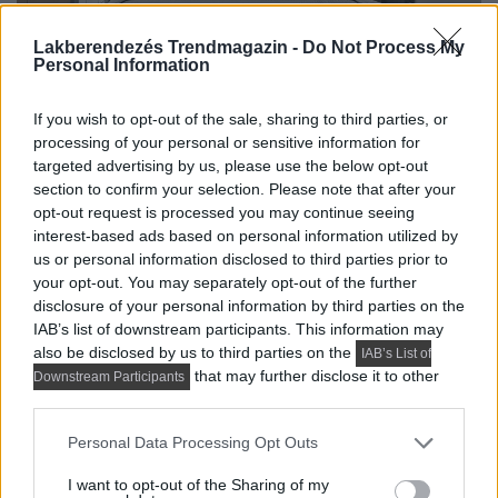
Lakberendezés Trendmagazin -
Do Not Process My
Personal Information
If you wish to opt-out of the sale, sharing to third parties, or
processing of your personal or sensitive information for
targeted advertising by us, please use the below opt-out
Fürdőszoba
section to confirm your selection. Please note that after your
opt-out request is processed you may continue seeing
Burkolatváltás
: a padlón az előszobai mintás
interest-based ads based on personal information utilized by
járólap folytatódik; a zuhanyfülke mögött
us or personal information disclosed to third parties prior to
faerezetes kerámia falpanel, a többi falfelületen
your opt-out. You may separately opt-out of the further
disclosure of your personal information by third parties on the
nagyformátumú, szürke betonhatású lap.
IAB’s list of downstream participants. This information may
Zuhanykabin
: Széles, üvegfallal határolt terület
also be disclosed by us to third parties on the
IAB’s List of
that may further disclose it to other
lineáris padlóösszefolyóval.
Downstream Participants
third parties.
Mosdószekrény
: fehér fronttal, pult fölött tükrös
Please note that this website/app uses one or more Google
Personal Data Processing Opt Outs
ajtókkal. A WC fölötti rész nyitott polcos megoldás.
services and may gather and store information including but
not limited to your visit or usage behaviour. You may click to
I want to opt-out of the Sharing of my