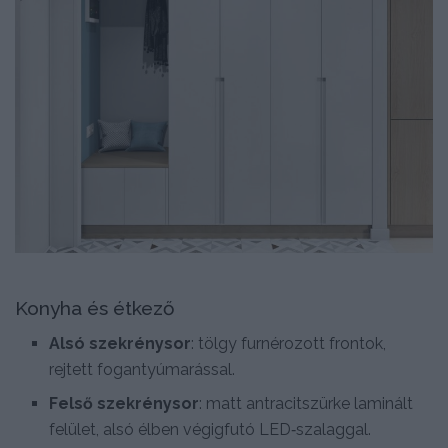
Konyha és étkező
Alsó szekrénysor
: tölgy furnérozott frontok,
rejtett fogantyúmarással.
Felső szekrénysor
: matt antracitszürke laminált
felület, alsó élben végigfutó LED‑szalaggal.