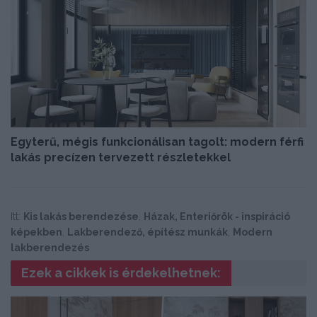
Egyterű, mégis funkcionálisan tagolt: modern férfi
lakás precízen tervezett részletekkel
Itt:
Kis lakás berendezése
,
Házak, Enteriőrök - inspiráció
képekben
,
Lakberendező, építész munkák
,
Modern
lakberendezés
Ezek a cikkek is érdekelhetnek: