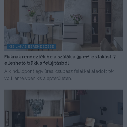
KIS LAKÁS BERENDEZÉSE
Fiuknak rendezték be a szülők a 39 m²-es lakást: 7
elleshető trükk a felújításból
A kiindulópont egy üres, csupasz falakkal átadott tér
volt, amelyben kis alapterületen...