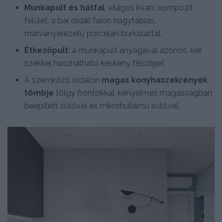
Munkapult és hátfal
: világos kvarc kompozit
felület, a bal oldali falon nagytáblás,
márványerezetű porcelán burkolattal.
Étkezőpult
: a munkapult anyagával azonos, két
székkel használható keskeny félsziget.
A szemközti oldalon
magas konyhaszekrények
tömbje
tölgy frontokkal, kényelmes magasságban
beépített sütővel és mikrohullámú sütővel.