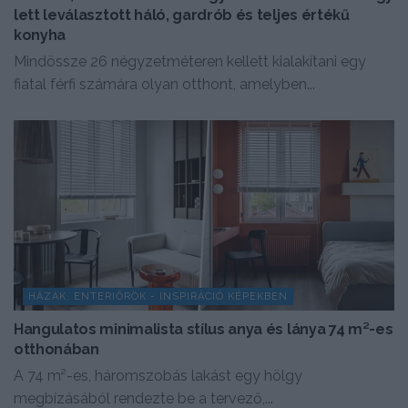
lett leválasztott háló, gardrób és teljes értékű
konyha
Mindössze 26 négyzetméteren kellett kialakítani egy
fiatal férfi számára olyan otthont, amelyben...
HÁZAK, ENTERIŐRÖK - INSPIRÁCIÓ KÉPEKBEN
Hangulatos minimalista stílus anya és lánya 74 m²-es
otthonában
A 74 m²-es, háromszobás lakást egy hölgy
megbízásából rendezte be a tervező,...