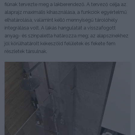
fiúnak tervezte meg a lakberendező. A tervező célja az
alaprajz maximális kihasználása, a funkciók egyértelmű
elhatárolása, valamint kellő mennyiségű tárolóhely
integrálása volt. A lakás hangulatát a visszafogott
anyag- és színpaletta határozza meg; az alapszínekhez
jól körülhatárolt kékeszöld felületek és fekete fém
részletek társulnak.