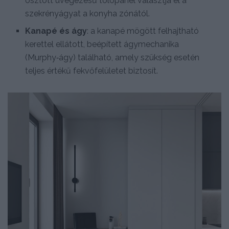
osztott üvegezésű tolópanel választja el a
szekrényágyat a konyha zónától.
Kanapé és ágy
: a kanapé mögött felhajtható
kerettel ellátott, beépített ágymechanika
(Murphy‑ágy) található, amely szükség esetén
teljes értékű fekvőfelületet biztosít.