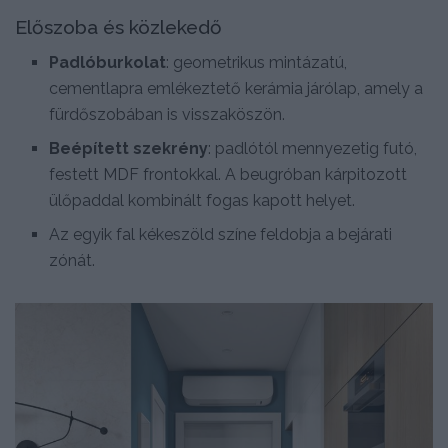
Előszoba és közlekedő
Padlóburkolat
: geometrikus mintázatú,
cementlapra emlékeztető kerámia járólap, amely a
fürdőszobában is visszaköszön.
Beépített szekrény
: padlótól mennyezetig futó,
festett MDF frontokkal. A beugróban kárpitozott
ülőpaddal kombinált fogas kapott helyet.
Az egyik fal kékeszöld színe feldobja a bejárati
zónát.