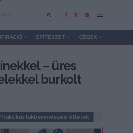
SPIRÁCIÓ
ÉPÍTÉSZET
CÉGEK
zínekkel – üres
nelekkel burkolt
Praktikus lakberendezési ötletek