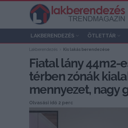
LAKBERENDEZÉS
ÖTLETTÁR
Lakberendezés
Kis lakás berendezése
Fiatal lány 44m2-es
térben zónák kialak
mennyezet, nagy g
Olvasási idő 2 perc