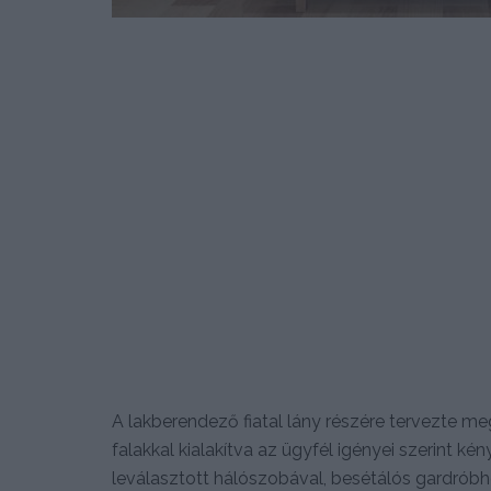
A lakberendező fiatal lány részére tervezte me
falakkal kialakítva az ügyfél igényei szerint kén
leválasztott hálószobával, besétálós gardróbhe