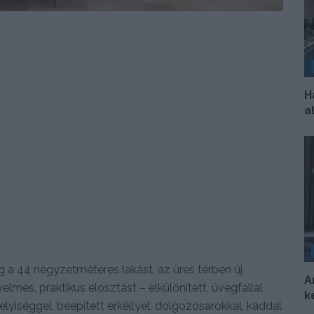
H
a
g a 44 négyzetméteres lakást, az üres térben új
A
yelmes, praktikus elosztást – elkülönített, üvegfallal
k
lyiséggel, beépített erkéllyel, dolgozósarokkal, káddal