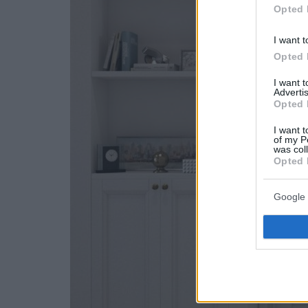
Opted 
I want t
Opted 
I want 
Advertis
Opted 
I want t
of my P
was col
Opted 
Google 