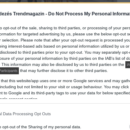
dezés Trendmagazin -
Do Not Process My Personal Informa
s étkezőként is funkcionál, az otthoni munkahely a háló
to opt-out of the sale, sharing to third parties, or processing of your per
formation for targeted advertising by us, please use the below opt-out s
adlóburkolatot a mennyezet borítására is használták, a
r selection. Please note that after your opt-out request is processed y
 rózsaszínnel, természetes fa textúrákkal, fehérrel.
eing interest-based ads based on personal information utilized by us or
disclosed to third parties prior to your opt-out. You may separately opt-
losure of your personal information by third parties on the IAB’s list of
. This information may also be disclosed by us to third parties on the
IA
that may further disclose it to other third parties.
articipants
 that this website/app uses one or more Google services and may gath
including but not limited to your visit or usage behaviour. You may click 
 to Google and its third-party tags to use your data for below specifi
ogle consent section.
l Data Processing Opt Outs
o opt-out of the Sharing of my personal data.