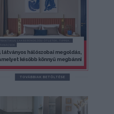
PRAKTIKUS LAKBERENDEZÉSI ÖTLETEK, TIPPEK, 
TANÁCSOK
5 látványos hálószobai megoldás,
amelyet később könnyű megbánni
TOVÁBBIAK BETÖLTÉSE