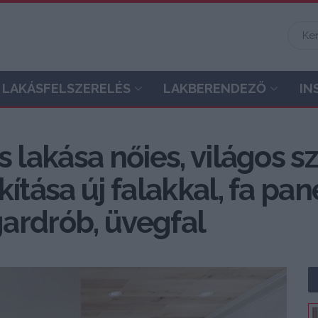
LAKÁSFELSZERELÉS
LAKBERENDEZŐ
IN
 lakása nőies, világos s
ítása új falakkal, fa pa
ardrób, üvegfal