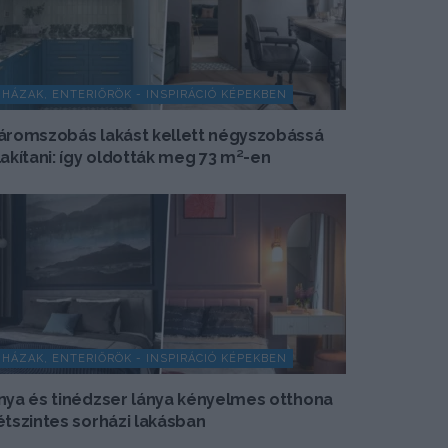
HÁZAK, ENTERIŐRÖK - INSPIRÁCIÓ KÉPEKBEN
áromszobás lakást kellett négyszobássá
lakítani: így oldották meg 73 m²-en
HÁZAK, ENTERIŐRÖK - INSPIRÁCIÓ KÉPEKBEN
nya és tinédzser lánya kényelmes otthona
étszintes sorházi lakásban