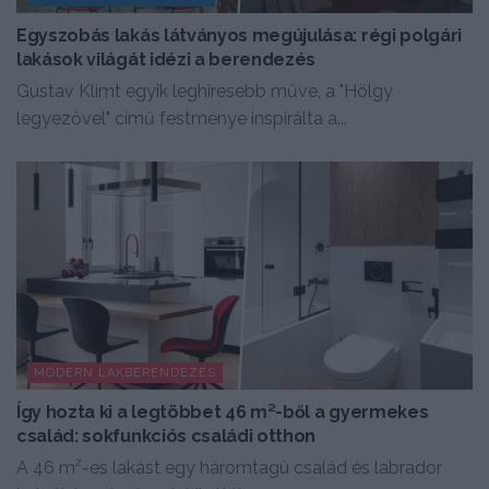
Egyszobás lakás látványos megújulása: régi polgári
lakások világát idézi a berendezés
Gustav Klimt egyik leghíresebb műve, a "Hölgy
legyezővel" című festménye inspirálta a...
MODERN LAKBERENDEZÉS
Így hozta ki a legtöbbet 46 m²-ből a gyermekes
család: sokfunkciós családi otthon
A 46 m²-es lakást egy háromtagú család és labrador