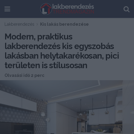
Lakberendezés
Kis lakás berendezése
Modern, praktikus
lakberendezés kis egyszobás
lakásban helytakarékosan, pici
területen is stílusosan
Olvasási idő 2 perc