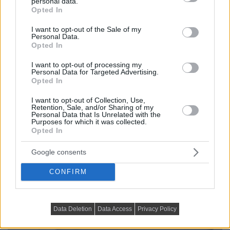
personal data.
grant or deny consent to Google and its third-party tags to
Opted In
use your data for below specified purposes in below Google
consent section.
I want to opt-out of the Sale of my
Personal Data.
Opted In
I want to opt-out of processing my
Personal Data for Targeted Advertising.
Opted In
I want to opt-out of Collection, Use,
Retention, Sale, and/or Sharing of my
Personal Data that Is Unrelated with the
Purposes for which it was collected.
Opted In
Google consents
CONFIRM
Data Deletion
Data Access
Privacy Policy