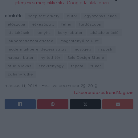
jelenjenek meg cikkeink a Google-találataidban.
címkék:
beépített erkély
bútor
egyszobás lakás
előszoba
étkezőpult
fehér
fürdőszoba
kis lakások
konyha
konyhabútor
lakásdekoráció
lakberendezési ötletek
magasfényű felület
modern lakberendezési stílus
mosógép
nappali
nappali bútor
nyitott tér
Solo Design Studio
stúdió lakás
szekrényágy
tapéta
tükör
zuhanyfülke
március 11, 2018 - Frissítve december 29, 2019
Lakberendezés trendMagazin