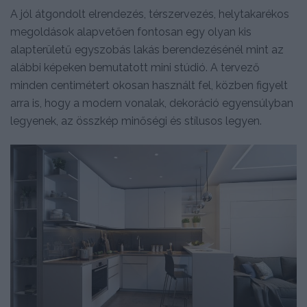
A jól átgondolt elrendezés, térszervezés, helytakarékos
megoldások alapvetően fontosan egy olyan kis
alapterületű egyszobás lakás berendezésénél mint az
alábbi képeken bemutatott mini stúdió. A tervező
minden centimétert okosan használt fel, közben figyelt
arra is, hogy a modern vonalak, dekoráció egyensúlyban
legyenek, az összkép minőségi és stílusos legyen.