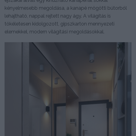
éjszakai alvás egy kihúzható kanapénál sokkal
kényelmesebb megoldása, a kanapé mögötti bútorból
lehajtható, nappal rejtett nagy ágy. A világítás is
tökéletesen kidolgozott, gipszkarton mennyezeti
elemekkel, modern világítási megoldásokkal.