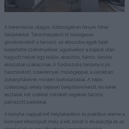
A berendezés világos, többségében fényes fehér
felületekkel. Tárolóhelyekről itt bőségesen
gondoskodott a tervező, az előszoba egyik falát
beépítette szekrényekkel, ugyanakkor a bejárat után
hagyott helyet egy leülős, akasztós, tükrös, tárolós
előszobai szakasznak. A fürdőszoba területe is jól
hasznosított, szekrénnyel, mosógéppel, a sarokban
zuhanyfülkével, modern burkolatokkal. A teljes
szélességű erkély teljesen beépítésre került, kis kerek
asztallal, két székkel, mindkét végében tárolós,
párnázott padokkal.
A konyha, nappali két helytakarékos és praktikus eleme a
könnyed étkezőpult mely a két zónát is elválasztja és az