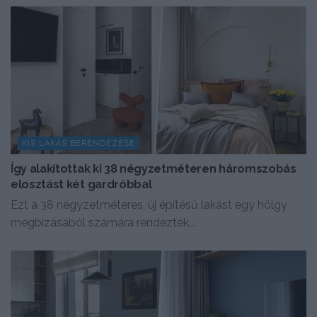
KIS LAKÁS BERENDEZÉSE
Így alakítottak ki 38 négyzetméteren háromszobás
elosztást két gardróbbal
Ezt a 38 négyzetméteres, új építésű lakást egy hölgy
megbízásából számára rendezték...