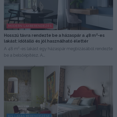
MODERN LAKBERENDEZÉS
Hosszú távra rendezte be a házaspár a 48 m²-es
lakást: időtálló és jól használható élettér
A 48 m²-es lakást egy házaspár megbízásából rendezte
be a belsőépítész. A...
KIS LAKÁS BERENDEZÉSE