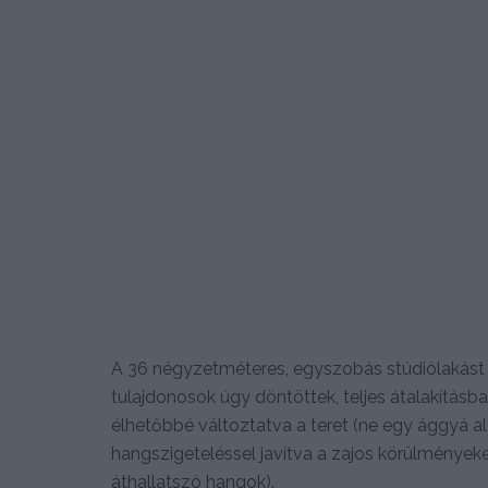
A 36 négyzetméteres, egyszobás stúdiólakást 
tulajdonosok úgy döntöttek, teljes átalakításb
élhetőbbé változtatva a teret (ne egy ággyá al
hangszigeteléssel javítva a zajos körülménye
áthallatszó hangok).