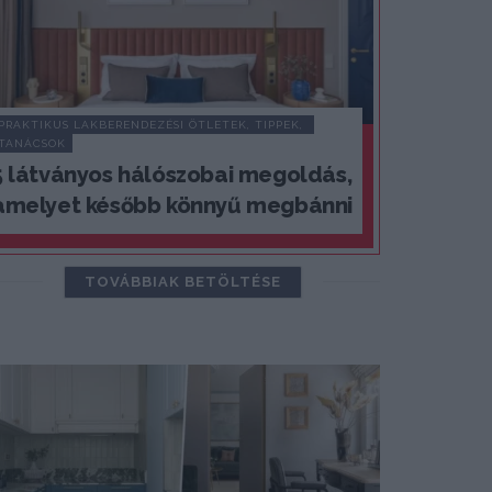
PRAKTIKUS LAKBERENDEZÉSI ÖTLETEK, TIPPEK, 
TANÁCSOK
5 látványos hálószobai megoldás,
amelyet később könnyű megbánni
TOVÁBBIAK BETÖLTÉSE