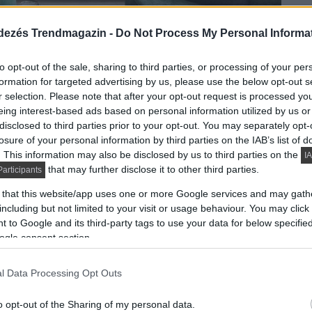
dezés Trendmagazin -
Do Not Process My Personal Informa
to opt-out of the sale, sharing to third parties, or processing of your per
formation for targeted advertising by us, please use the below opt-out s
r selection. Please note that after your opt-out request is processed y
etileg a bejárati ajtótól (a lakásba lépve) jobbra volt
eing interest-based ads based on personal information utilized by us or
ppali felőli oldalán beépített szekrénnyel. Bal
disclosed to third parties prior to your opt-out. You may separately opt-
losure of your personal information by third parties on the IAB’s list of
 5 négyzetméteres volt, ezt kissé szűkebbre vették, a
. This information may also be disclosed by us to third parties on the
IA
 nappali felé, így kialakult egy tér, ez lett a háló. A
that may further disclose it to other third parties.
articipants
lasztottak és a 180cm-es fürdőkád helyett
 that this website/app uses one or more Google services and may gath
eredetileg a fürdőben volt, ezt most fallal
including but not limited to your visit or usage behaviour. You may click 
ett az előszobából egy ajtón át közelíthető meg. Az új
 to Google and its third-party tags to use your data for below specifi
árolóhelyeket) biztosít egy 140cm széles ággyal.
ogle consent section.
ségbe, a nappali felőli új fal nagy része fekete
 hálóból, az ágy végénél lévő átjárón keresztül
l Data Processing Opt Outs
o opt-out of the Sharing of my personal data.