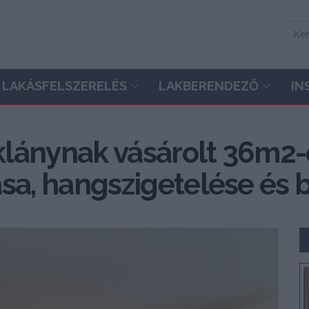
LAKÁSFELSZERELÉS
LAKBERENDEZŐ
IN
áklánynak vásárolt 36m2-e
ítása, hangszigetelése é