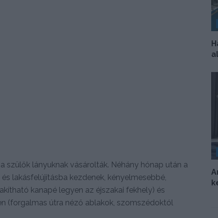
H
a
a szülők lányuknak vásárolták. Néhány hónap után a
A
a és lakásfelújításba kezdenek, kényelmesebbé,
k
akítható kanapé legyen az éjszakai fekhely) és
ken (forgalmas útra néző ablakok, szomszédoktól