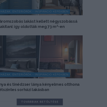
HÁZAK, ENTERIŐRÖK - INSPIRÁCIÓ KÉPEKBEN
áromszobás lakást kellett négyszobássá
lakítani: így oldották meg 73 m²-en
HÁZAK, ENTERIŐRÖK - INSPIRÁCIÓ KÉPEKBEN
nya és tinédzser lánya kényelmes otthona
étszintes sorházi lakásban
TOVÁBBIAK BETÖLTÉSE