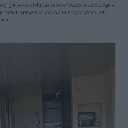
esség igényével a felújítás és berendezés összköltségére
 gondolat: a projekt jól példa arra, hogy alapterülettől
kérni.