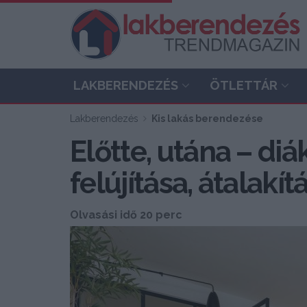
LAKBERENDEZÉS
ÖTLETTÁR
Lakberendezés
Kis lakás berendezése
Előtte, utána – di
felújítása, átalak
Olvasási idő 20 perc