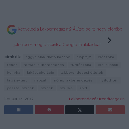
Kedveled a Lakbermagazint? Állítsd be itt, hogy előrébb
jelenjenek meg cikkeink a Google-találataidban.
címkék:
ággyá alakítható kanapé
alaprajz
előszoba
fehér
férfias lakberendezés
fürdőszoba
kis lakások
konyha
lakásdekoráció
lakberendezési ötletek
látványterv
nappali
nőies lakberendezés
nyitott tér
pasztellszínek
színek
szürke
zöld
február 14, 2017
Lakberendezés trendMagazin