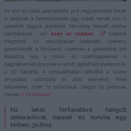
Az első kis lakás alapterülete 30.6 négyzetméter. Ennek
a lakásnak a berendezésére egy másik remek terv is
született (ággyá alakítható fekvőhely helyett ötletes
hálófülkével) , ezt
ezen az oldalon
tudjátok
megnézni. Az előszobában beépített szekrény
gondoskodik a tárolásról, szemben a gardróbbal lett
kialakítva hely a mosó- és szárítógépeknek. A
nappaliban látványosak a nyitott, épített könyvespolcok,
a 3D falpanel. A színpalettában láthatjuk a szürke
árnyalatait, sötétzöld és zöld elemeket, fehér
felületeket, sötét fa bútorokkal, világos fa padlóval.
(tervek:
ILYA Derkach)
Kis lakás férfiasabbra hangolt
dekorációval, nappali és konyha egy
térben, 30.6m2