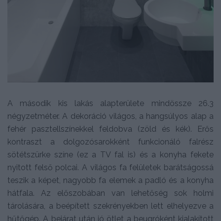
A második kis lakás alapterülete mindössze 26.3
négyzetméter. A dekoráció világos, a hangsúlyos alap a
fehér pasztellszínekkel feldobva (zöld és kék). Erős
kontraszt a dolgozósarokként funkcionáló falrész
sötétszürke színe (ez a TV fal is) és a konyha fekete
nyitott felső polcai. A világos fa felületek barátságossá
teszik a képet, nagyobb fa elemek a padló és a konyha
hátfala. Az előszobában van lehetőség sok holmi
tárolására, a beépített szekrényekben lett elhelyezve a
hűtőgép. A bejárat után jó ötlet a beugróként kialakított