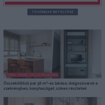
TOVÁBBIAK BETÖLTÉSE
HÍREK, TREND, STÍLUS ÉS DESIGN
Összeköltöző pár 56 m²-es lakása: dolgozósarok a
szekrényben, konyhasziget, színes részletek