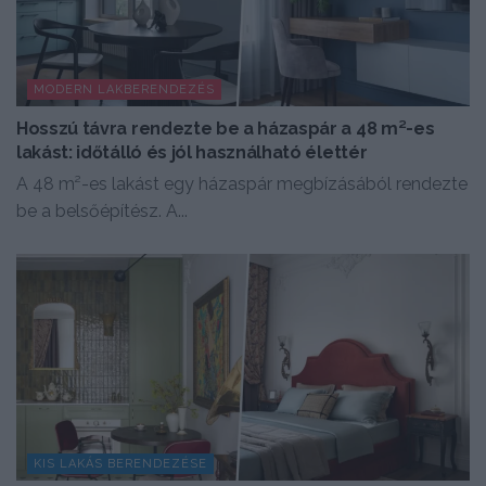
MODERN LAKBERENDEZÉS
Hosszú távra rendezte be a házaspár a 48 m²-es
lakást: időtálló és jól használható élettér
A 48 m²-es lakást egy házaspár megbízásából rendezte
be a belsőépítész. A...
KIS LAKÁS BERENDEZÉSE