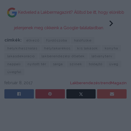
Kedveled a Lakbermagazint? Állítsd be itt, hogy előrébb
jelenjenek meg cikkeink a Google-találataidban.
címkék:
étkező
fürdőszoba
hálófülke
helykihasználás
helytakarékos
kis lakások
konyha
lakásdekoráció
lakberendezési ötletek
látványterv
nappali
nyitott tér
sárga
színek
tolóajtó
üveg
üvegfal
február 8, 2017
Lakberendezés trendMagazin