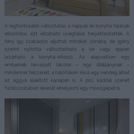
A legfontosabb változtatás a nappali és konyha falának
elbontása, ezt eltolható üvegfallal helyettesítették. A
fény így szabadon eljuthat mindkét zónába, de igény
szerint nyitottá változtatható a tér vagy éppen
lezárható a konyha-étkező. Az alapvetően egy
embernek tervezett lakótér – egy diáklánynak –
mindennel felszerelt, a hálófülkén kívül egy vendég alhat
az ággyá alakított kanapén is. A pici, káddal szerelt
fürdőszobában sikerült elhelyezni egy mosógépet is.