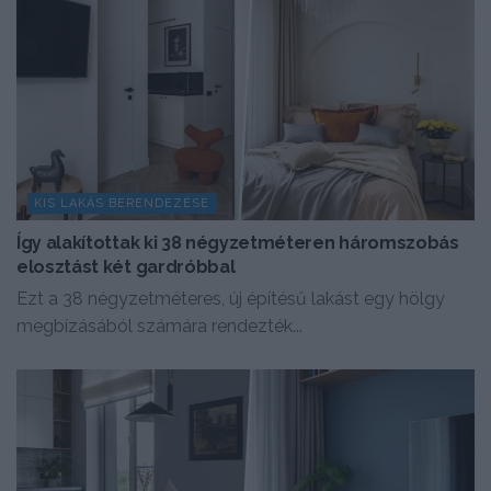
KIS LAKÁS BERENDEZÉSE
Így alakítottak ki 38 négyzetméteren háromszobás
elosztást két gardróbbal
Ezt a 38 négyzetméteres, új építésű lakást egy hölgy
megbízásából számára rendezték...