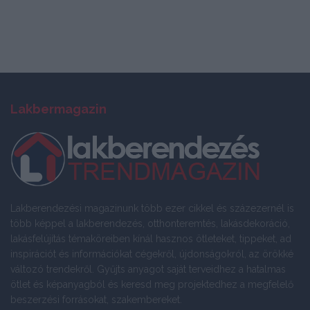
Lakbermagazin
Lakberendezési magazinunk több ezer cikkel és százezernél is
több képpel a lakberendezés, otthonteremtés, lakásdekoráció,
lakásfelújítás témaköreiben kínál hasznos ötleteket, tippeket, ad
inspirációt és információkat cégekről, újdonságokról, az örökké
változó trendekről. Gyűjts anyagot saját terveidhez a hatalmas
ötlet és képanyagból és keresd meg projektedhez a megfelelő
beszerzési forrásokat, szakembereket.