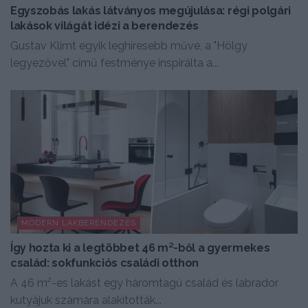
Egyszobás lakás látványos megújulása: régi polgári
lakások világát idézi a berendezés
Gustav Klimt egyik leghíresebb műve, a "Hölgy
legyezővel" című festménye inspirálta a...
MODERN LAKBERENDEZÉS
Így hozta ki a legtöbbet 46 m²-ből a gyermekes
család: sokfunkciós családi otthon
A 46 m²-es lakást egy háromtagú család és labrador
kutyájuk számára alakították...