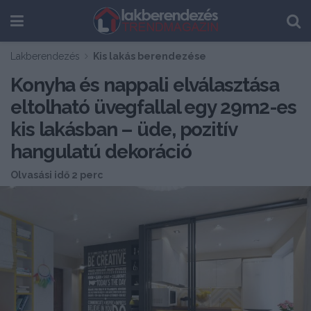
Lakberendezés
Kis lakás berendezése
Konyha és nappali elválasztása
eltolható üvegfallal egy 29m2-es
kis lakásban – üde, pozitív
hangulatú dekoráció
Olvasási idő 2 perc