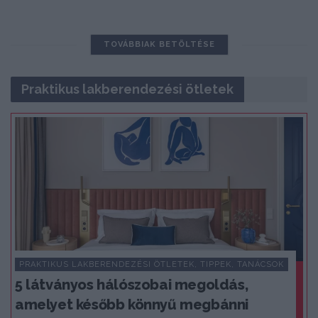
TOVÁBBIAK BETÖLTÉSE
Praktikus lakberendezési ötletek
PRAKTIKUS LAKBERENDEZÉSI ÖTLETEK, TIPPEK, TANÁCSOK
5 látványos hálószobai megoldás,
amelyet később könnyű megbánni