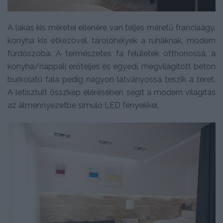
A lakás kis méretei ellenére van teljes méretű franciaágy,
konyha kis étkezővel, tárolóhelyek a ruháknak, modern
fürdőszoba. A természetes fa felületek otthonossá, a
konyha/nappali erőteljes és egyedi, megvilágított beton
burkolatú fala pedig nagyon látványossá teszik a teret.
A letisztult összkép elérésében segít a modern világítás
az álmennyezetbe simuló LED fényekkel.