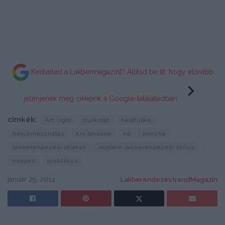
Kedveled a Lakbermagazint? Állítsd be itt, hogy előrébb
jelenjenek meg cikkeink a Google-találataidban.
címkék:
Art Ugol
burkolat
hálófülke
helykihasználás
kis lakások
kő
konyha
lakberendezési ötletek
modern lakberendezési stílus
nappali
praktikus
január 25, 2014
Lakberendezés trendMagazin