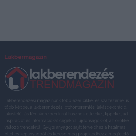
Lakbermagazin
Lakberendezési magazinunk több ezer cikkel és százezernél is
több képpel a lakberendezés, otthonteremtés, lakásdekoráció,
lakásfelújítás témaköreiben kínál hasznos ötleteket, tippeket, ad
inspirációt és információkat cégekről, újdonságokról, az örökké
változó trendekről. Gyűjts anyagot saját terveidhez a hatalmas
ötlet és képanyagból és keresd meg projektedhez a megfelelő