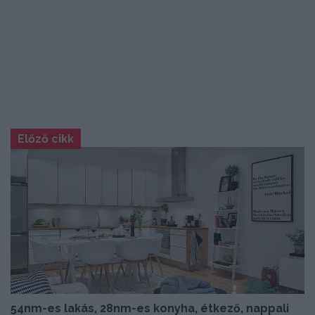
Előző cikk
54nm-es lakás, 28nm-es konyha, étkező, nappali