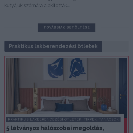
kutyájuk számára alakították...
TOVÁBBIAK BETÖLTÉSE
Praktikus lakberendezési ötletek
PRAKTIKUS LAKBERENDEZÉSI ÖTLETEK, TIPPEK, TANÁCSOK
5 látványos hálószobai megoldás,