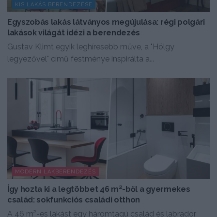
KIS LAKÁS BERENDEZÉSE
Egyszobás lakás látványos megújulása: régi polgári
lakások világát idézi a berendezés
Gustav Klimt egyik leghíresebb műve, a "Hölgy
legyezővel" című festménye inspirálta a...
MODERN LAKBERENDEZÉS
Így hozta ki a legtöbbet 46 m²-ből a gyermekes
család: sokfunkciós családi otthon
A 46 m²-es lakást egy háromtagú család és labrador