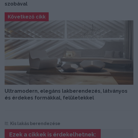
szobával
Következő cikk
Ultramodern, elegáns lakberendezés, látványos
és érdekes formákkal, felületekkel
Itt:
Kis lakás berendezése
Ezek a cikkek is érdekelhetnek: