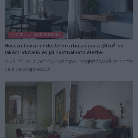
MODERN LAKBERENDEZÉS
Hosszú távra rendezte be a házaspár a 48 m²-es
lakást: időtálló és jól használható élettér
A 48 m²-es lakást egy házaspár megbízásából rendezte
be a belsőépítész. A...