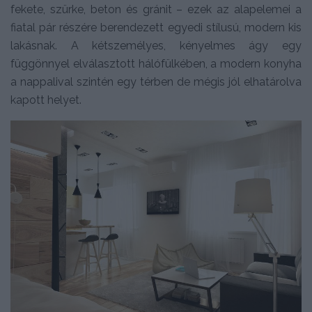
fekete, szürke, beton és gránit – ezek az alapelemei a
fiatal pár részére berendezett egyedi stílusú, modern kis
lakásnak. A kétszemélyes, kényelmes ágy egy
függönnyel elválasztott hálófülkében, a modern konyha
a nappalival szintén egy térben de mégis jól elhatárolva
kapott helyet.