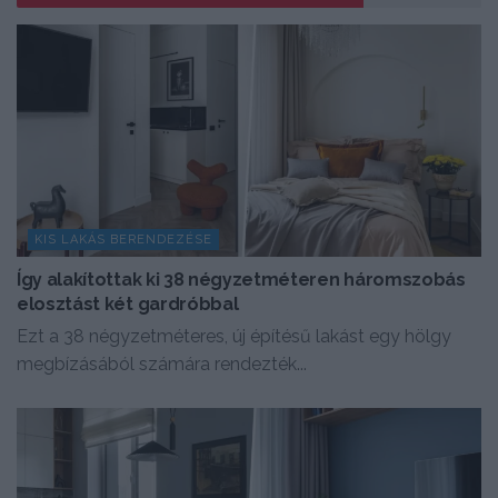
KIS LAKÁS BERENDEZÉSE
Így alakítottak ki 38 négyzetméteren háromszobás
elosztást két gardróbbal
Ezt a 38 négyzetméteres, új építésű lakást egy hölgy
megbízásából számára rendezték...