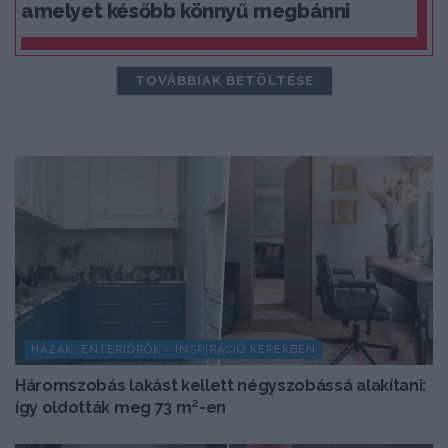
amelyet később könnyű megbánni
TOVÁBBIAK BETÖLTÉSE
HÁZAK, ENTERIŐRÖK - INSPIRÁCIÓ KÉPEKBEN
Háromszobás lakást kellett négyszobássá alakítani:
így oldották meg 73 m²-en