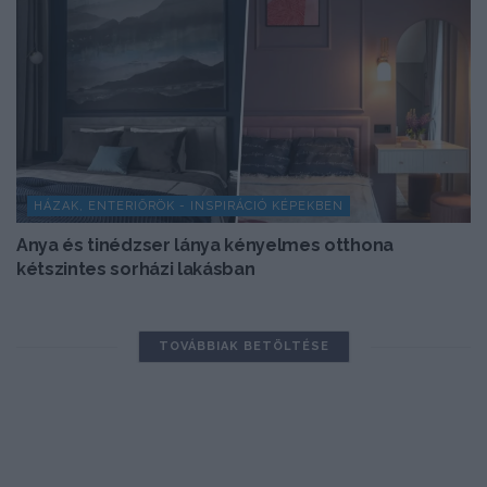
HÁZAK, ENTERIŐRÖK - INSPIRÁCIÓ KÉPEKBEN
Anya és tinédzser lánya kényelmes otthona
kétszintes sorházi lakásban
TOVÁBBIAK BETÖLTÉSE