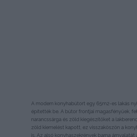
A modern konyhabútort egy 65m2-es lakás nyit
építették be. A bútor frontjai magasfényűek, f
narancssárga és zöld kiegészítőket a lakberend
zöld kiemelést kapott, ez visszaköszön a konyh
is. Az alsó konyhaszekrények barna árnyalatát a