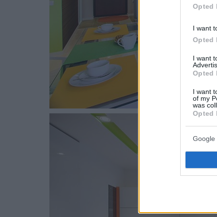
Opted 
I want t
Opted 
I want 
Advertis
Opted 
I want t
of my P
was col
Opted 
Google 