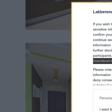
Lakberen
If you wish 
sensitive in
confirm you
continue se
information 
further disc
participants
Downstream P
Please note
information 
deny consent
in below Go
Persona
I want t