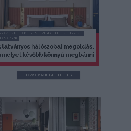
PRAKTIKUS LAKBERENDEZÉSI ÖTLETEK, TIPPEK, 
TANÁCSOK
5 látványos hálószobai megoldás,
amelyet később könnyű megbánni
TOVÁBBIAK BETÖLTÉSE