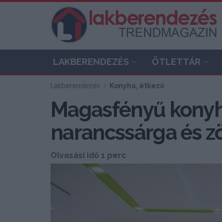
LAKBERENDEZÉS
ÖTLETTÁR
Lakberendezés
Konyha, étkező
Magasfényű konyha
narancssárga és zö
Olvasási idő 1 perc