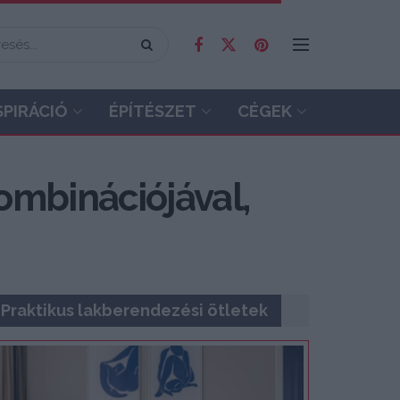
SPIRÁCIÓ
ÉPÍTÉSZET
CÉGEK
ombinációjával,
Praktikus lakberendezési ötletek