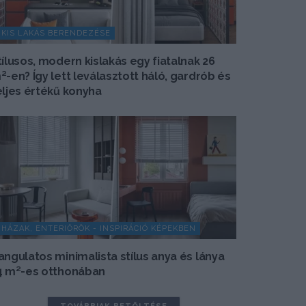
KIS LAKÁS BERENDEZÉSE
tílusos, modern kislakás egy fiatalnak 26
²-en? Így lett leválasztott háló, gardrób és
eljes értékű konyha
HÁZAK, ENTERIŐRÖK - INSPIRÁCIÓ KÉPEKBEN
angulatos minimalista stílus anya és lánya
4 m²-es otthonában