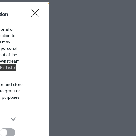
tion
sonal or
ection to
ou may
 personal
out of the
 downstream
B’s List of
er and store
to grant or
ed purposes