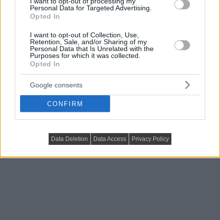
I want to opt-out of processing my
jelenjenek meg cikkeink a Google-találataidban.
Personal Data for Targeted Advertising.
Opted In
címkék:
ágy
besétálós gardrób
bútor
I want to opt-out of Collection, Use,
fésülködőasztal
franciaágy
gardrób
gardróbszekrény
Retention, Sale, and/or Sharing of my
Personal Data that Is Unrelated with the
hálószoba
hálószoba bútor
inspiráció
íróasztal
kék
Purposes for which it was collected.
Opted In
lakásdekoráció
lakberendezési ötletek
polc
szürke
TV fal
Google consents
november 20, 2019
Lakberendezés trendMagazin
CONFIRM
Data Deletion
Data Access
Privacy Policy