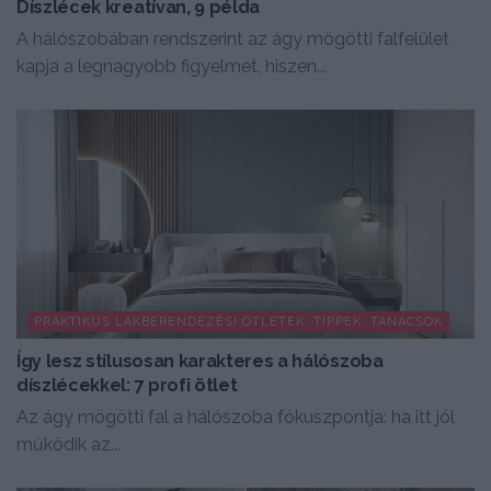
Díszlécek kreatívan, 9 példa
A hálószobában rendszerint az ágy mögötti falfelület
kapja a legnagyobb figyelmet, hiszen...
PRAKTIKUS LAKBERENDEZÉSI ÖTLETEK, TIPPEK, TANÁCSOK
Így lesz stílusosan karakteres a hálószoba
díszlécekkel: 7 profi ötlet
Az ágy mögötti fal a hálószoba fókuszpontja: ha itt jól
működik az...