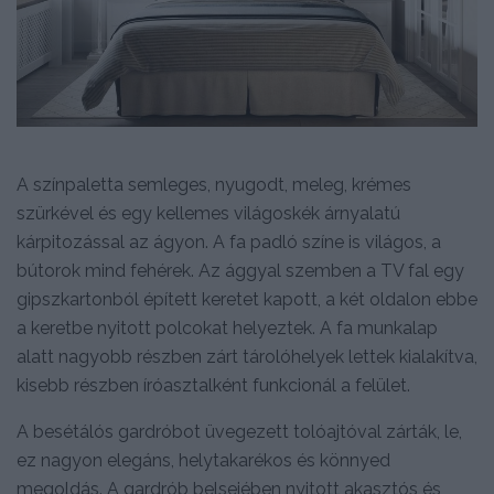
A színpaletta semleges, nyugodt, meleg, krémes
szürkével és egy kellemes világoskék árnyalatú
kárpitozással az ágyon. A fa padló színe is világos, a
bútorok mind fehérek. Az ággyal szemben a TV fal egy
gipszkartonból épített keretet kapott, a két oldalon ebbe
a keretbe nyitott polcokat helyeztek. A fa munkalap
alatt nagyobb részben zárt tárolóhelyek lettek kialakítva,
kisebb részben íróasztalként funkcionál a felület.
A besétálós gardróbot üvegezett tolóajtóval zárták, le,
ez nagyon elegáns, helytakarékos és könnyed
megoldás. A gardrób belsejében nyitott akasztós és