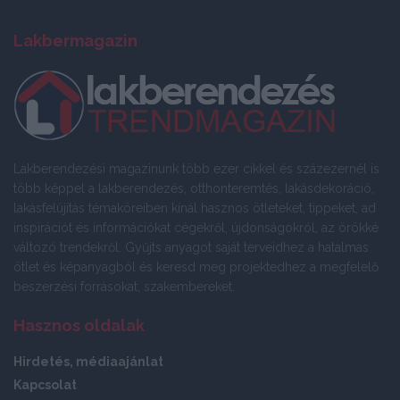
Lakbermagazin
Lakberendezési magazinunk több ezer cikkel és százezernél is
több képpel a lakberendezés, otthonteremtés, lakásdekoráció,
lakásfelújítás témaköreiben kínál hasznos ötleteket, tippeket, ad
inspirációt és információkat cégekről, újdonságokról, az örökké
változó trendekről. Gyűjts anyagot saját terveidhez a hatalmas
ötlet és képanyagból és keresd meg projektedhez a megfelelő
beszerzési forrásokat, szakembereket.
Hasznos oldalak
Hirdetés, médiaajánlat
Kapcsolat