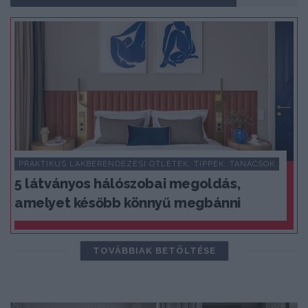
PRAKTIKUS LAKBERENDEZÉSI ÖTLETEK, TIPPEK, TANÁCSOK
5 látványos hálószobai megoldás,
amelyet később könnyű megbánni
TOVÁBBIAK BETÖLTÉSE