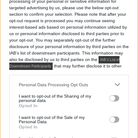
processing of your personal or sensitive information for
targeted advertising by us, please use the below opt-out
további
hálószoba ötletek itt
és
itt
| lakberendezés:
section to confirm your selection. Please note that after your
opt-out request is processed you may continue seeing
Artnest Studio
interest-based ads based on personal information utilized by
us or personal information disclosed to third parties prior to
your opt-out. You may separately opt-out of the further
disclosure of your personal information by third parties on the
IAB’s list of downstream participants. This information may
also be disclosed by us to third parties on the
IAB’s List of
that may further disclose it to other
Downstream Participants
third parties.
Please note that this website/app uses one or more Google
Personal Data Processing Opt Outs
services and may gather and store information including but
not limited to your visit or usage behaviour. You may click to
I want to opt-out of the Sharing of my
personal data.
grant or deny consent to Google and its third-party tags to
Opted In
use your data for below specified purposes in below Google
consent section.
I want to opt-out of the Sale of my
Personal Data.
Kedveled a Lakbermagazint? Állítsd be itt, hogy előrébb
Opted In