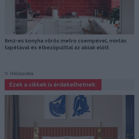
8m2-es konyha vörös metro csempével, mintás
tapétával és étkezőpulttal az ablak előtt
Itt:
Hálószoba
Ezek a cikkek is érdekelhetnek: