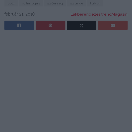
polc
ruhafogas
szőnyeg
szürke
tükör
február 21, 2018
Lakberendezés trendMagazin