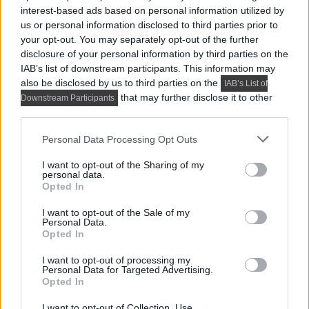
ötletek, 9 példa
interest-based ads based on personal information utilized by
Ha színt vinnénk az otthonunkba, de bizonytalanok
us or personal information disclosed to third parties prior to
your opt-out. You may separately opt-out of the further
vagyunk, a tervezők szerint az...
disclosure of your personal information by third parties on the
IAB’s list of downstream participants. This information may
also be disclosed by us to third parties on the
IAB’s List of
that may further disclose it to other
Downstream Participants
third parties.
Please note that this website/app uses one or more Google
Personal Data Processing Opt Outs
services and may gather and store information including but
not limited to your visit or usage behaviour. You may click to
I want to opt-out of the Sharing of my
personal data.
grant or deny consent to Google and its third-party tags to
Opted In
use your data for below specified purposes in below Google
PRAKTIKUS LAKBERENDEZÉSI ÖTLETEK, TIPPEK, TANÁCSOK
consent section.
I want to opt-out of the Sale of my
Personal Data.
7 inspiráló lakás, ahol a színes előszoba adja meg az
Opted In
alaphangulatot
I want to opt-out of processing my
Az előszoba a lakás névjegykártyája - ez az első tér,
Personal Data for Targeted Advertising.
amely fogad,...
Opted In
I want to opt-out of Collection, Use,