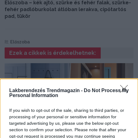
Előszoba – kék ajtó, szürke és fehér falak, szürke-
fehér padlóburkolat átlóban lerakva, cipőtartós
pad, tükör
Itt:
Előszoba
Ezek a cikkek is érdekelhetnek:
Lakberendezés Trendmagazin -
Do Not Process My
Personal Information
If you wish to opt-out of the sale, sharing to third parties, or
processing of your personal or sensitive information for
ELŐSZOBA
targeted advertising by us, please use the below opt-out
section to confirm your selection. Please note that after your
Ékszerdoboz a bejáratnál: inspiráló színes előszoba
opt-out request is processed you may continue seeing