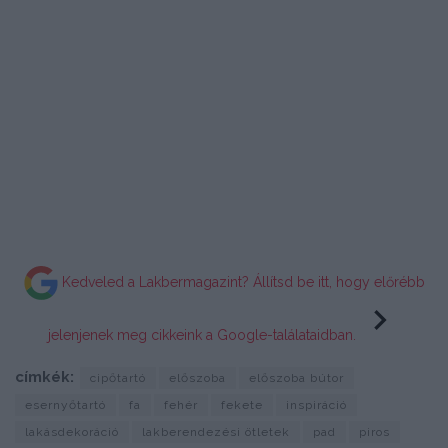
Kedveled a Lakbermagazint? Állítsd be itt, hogy előrébb
jelenjenek meg cikkeink a Google-találataidban.
címkék:
cipőtartó
előszoba
előszoba bútor
esernyőtartó
fa
fehér
fekete
inspiráció
lakásdekoráció
lakberendezési ötletek
pad
piros