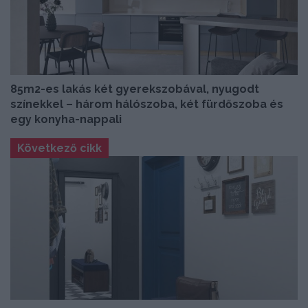
85m2-es lakás két gyerekszobával, nyugodt
színekkel – három hálószoba, két fürdőszoba és
egy konyha-nappali
Következő cikk