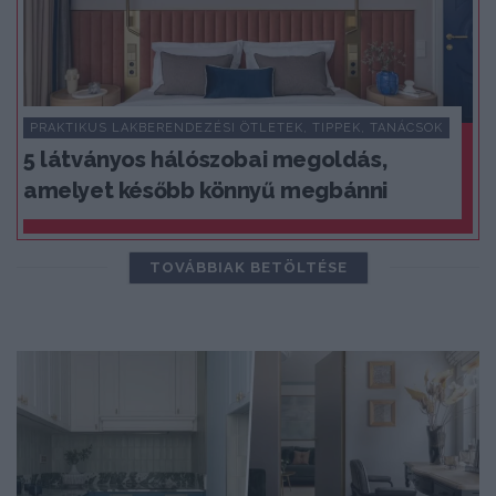
PRAKTIKUS LAKBERENDEZÉSI ÖTLETEK, TIPPEK, TANÁCSOK
5 látványos hálószobai megoldás,
amelyet később könnyű megbánni
TOVÁBBIAK BETÖLTÉSE