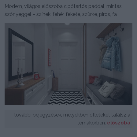
Modern, világos előszoba cipőtartós paddal, mintás
szőnyeggel – színek: fehér, fekete, szürke, piros, fa
további bejegyzések, melyekben ötleteket találsz a
témakörben:
előszoba