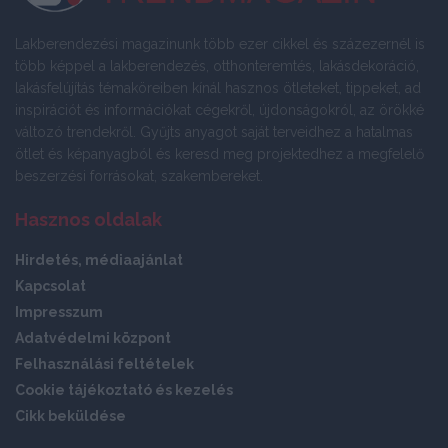
Lakberendezési magazinunk több ezer cikkel és százezernél is
több képpel a lakberendezés, otthonteremtés, lakásdekoráció,
lakásfelújítás témaköreiben kínál hasznos ötleteket, tippeket, ad
inspirációt és információkat cégekről, újdonságokról, az örökké
változó trendekről. Gyűjts anyagot saját terveidhez a hatalmas
ötlet és képanyagból és keresd meg projektedhez a megfelelő
beszerzési forrásokat, szakembereket.
Hasznos oldalak
Hirdetés, médiaajánlat
Kapcsolat
Impresszum
Adatvédelmi központ
Felhasználási feltételek
Cookie tájékoztató és kezelés
Cikk beküldése