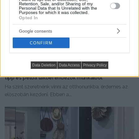
Retention, Sale, and/or Sharing of my
Personal Data that Is Unrelated with the
Purposes for which it was collected.
Opted In
Google consents
CONFIRM
PRAKTIKUS LAKBERENDEZÉSI ÖTLETEK, TIPPEK, TANÁCSOK
Data Deletion
Data Access
Privacy Policy
Élénk színnel díszítenéd az előszobát? Hat remek
tipp és példa lakberendezők munkáiból
Ha színt szeretnénk vinni az otthonunkba, érdemes az
előszobán kezdeni. Ebben a...