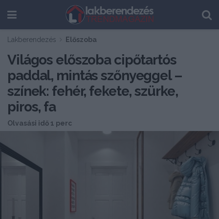
Lakberendezés
Előszoba
Világos előszoba cipőtartós
paddal, mintás szőnyeggel –
színek: fehér, fekete, szürke,
piros, fa
Olvasási idő 1 perc