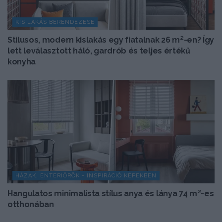
KIS LAKÁS BERENDEZÉSE
Stílusos, modern kislakás egy fiatalnak 26 m²-en? Így
lett leválasztott háló, gardrób és teljes értékű
konyha
HÁZAK, ENTERIŐRÖK - INSPIRÁCIÓ KÉPEKBEN
Hangulatos minimalista stílus anya és lánya 74 m²-es
otthonában