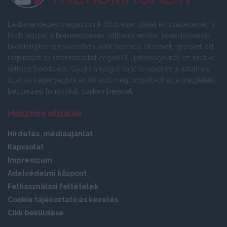
Lakberendezési magazinunk több ezer cikkel és százezernél is
több képpel a lakberendezés, otthonteremtés, lakásdekoráció,
lakásfelújítás témaköreiben kínál hasznos ötleteket, tippeket, ad
inspirációt és információkat cégekről, újdonságokról, az örökké
változó trendekről. Gyűjts anyagot saját terveidhez a hatalmas
ötlet és képanyagból és keresd meg projektedhez a megfelelő
beszerzési forrásokat, szakembereket.
Hasznos oldalak
Hirdetés, médiaajánlat
Kapcsolat
Impresszum
Adatvédelmi központ
Felhasználási feltételek
Cookie tájékoztató és kezelés
Cikk beküldése