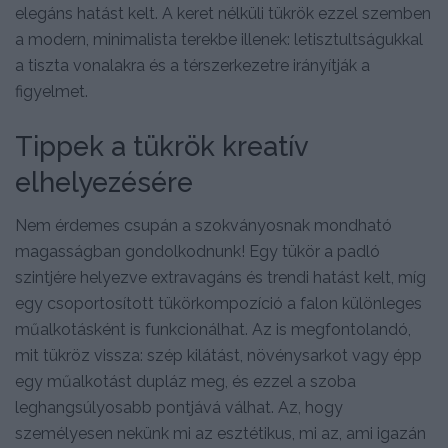
elegáns hatást kelt. A keret nélküli tükrök ezzel szemben
a modern, minimalista terekbe illenek: letisztultságukkal
a tiszta vonalakra és a térszerkezetre irányítják a
figyelmet.
Tippek a tükrök kreatív
elhelyezésére
Nem érdemes csupán a szokványosnak mondható
magasságban gondolkodnunk! Egy tükör a padló
szintjére helyezve extravagáns és trendi hatást kelt, míg
egy csoportosított tükörkompozíció a falon különleges
műalkotásként is funkcionálhat. Az is megfontolandó,
mit tükröz vissza: szép kilátást, növénysarkot vagy épp
egy műalkotást dupláz meg, és ezzel a szoba
leghangsúlyosabb pontjává válhat. Az, hogy
személyesen nekünk mi az esztétikus, mi az, ami igazán