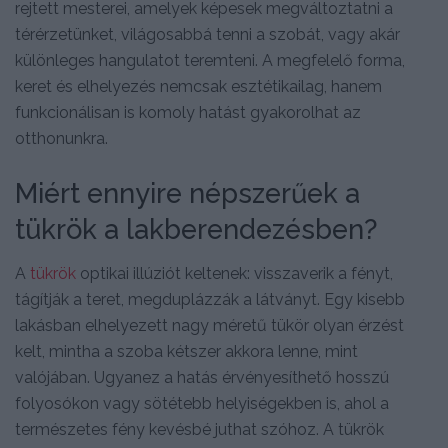
rejtett mesterei, amelyek képesek megváltoztatni a
térérzetünket, világosabbá tenni a szobát, vagy akár
különleges hangulatot teremteni. A megfelelő forma,
keret és elhelyezés nemcsak esztétikailag, hanem
funkcionálisan is komoly hatást gyakorolhat az
otthonunkra.
Miért ennyire népszerűek a
tükrök a lakberendezésben?
A
tükrök
optikai illúziót keltenek: visszaverik a fényt,
tágítják a teret, megduplázzák a látványt. Egy kisebb
lakásban elhelyezett nagy méretű tükör olyan érzést
kelt, mintha a szoba kétszer akkora lenne, mint
valójában. Ugyanez a hatás érvényesíthető hosszú
folyosókon vagy sötétebb helyiségekben is, ahol a
természetes fény kevésbé juthat szóhoz. A tükrök