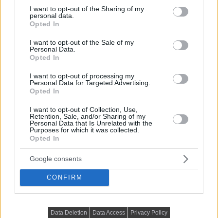
Mobilklíma vagy split klíma: Hogyan döntsünk
not limited to your visit or usage behaviour. You may click to
I want to opt-out of the Sharing of my
personal data.
helyesen?
grant or deny consent to Google and its third-party tags to
Opted In
use your data for below specified purposes in below Google
consent section.
I want to opt-out of the Sale of my
Personal Data.
Opted In
Itt:
Hírek
Ezek a cikkek is érdekelhetnek:
I want to opt-out of processing my
Personal Data for Targeted Advertising.
Opted In
I want to opt-out of Collection, Use,
Retention, Sale, and/or Sharing of my
Personal Data that Is Unrelated with the
Purposes for which it was collected.
Opted In
Google consents
CONFIRM
HÍREK
Edukációs hőszigetelési „mini showt” indított a
Mapei
Data Deletion
Data Access
Privacy Policy