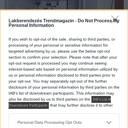
Lakberendezés Trendmagazin -
Do Not Process My
Personal Information
If you wish to opt-out of the sale, sharing to third parties, or
Remek kislakás csak olcsó megoldásokkal és kész
processing of your personal or sensitive information for
bútorokkal? Nézd meg ezt a projektet
targeted advertising by us, please use the below opt-out
section to confirm your selection. Please note that after your
Következő cikk
opt-out request is processed you may continue seeing
interest-based ads based on personal information utilized by
us or personal information disclosed to third parties prior to
your opt-out. You may separately opt-out of the further
disclosure of your personal information by third parties on the
IAB’s list of downstream participants. This information may
also be disclosed by us to third parties on the
IAB’s List of
that may further disclose it to other
Downstream Participants
third parties.
Please note that this website/app uses one or more Google
Personal Data Processing Opt Outs
services and may gather and store information including but