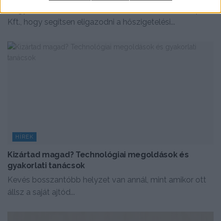
Négyrészes edukációs videósorozatot indított a Mapei
Kft., hogy segítsen eligazodni a hőszigetelési...
HÍREK
Kizártad magad? Technológiai megoldások és
gyakorlati tanácsok
Kevés bosszantóbb helyzet van annál, mint amikor ott
állsz a saját ajtód...