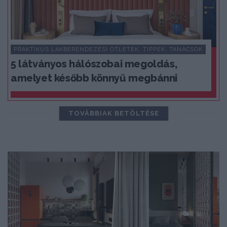
PRAKTIKUS LAKBERENDEZÉSI ÖTLETEK, TIPPEK, TANÁCSOK
5 látványos hálószobai megoldás,
amelyet később könnyű megbánni
TOVÁBBIAK BETÖLTÉSE