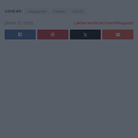
címkék:
cégajánló
tippek
tükör
június 17, 2025
Lakberendezés trendMagazin