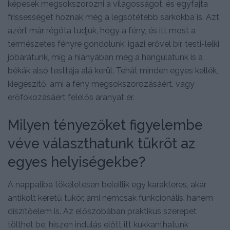
képesek megsokszorozni a világosságot, és egyfajta
frissességet hoznak még a legsötétebb sarkokba is. Azt
azért már régóta tudjuk, hogy a fény, és itt most a
természetes fényre gondolunk, igazi erővel bír, testi-lelki
jóbarátunk, míg a hiányában még a hangulatunk is a
békák alsó testtája alá kerül. Tehát minden egyes kellék,
kiegészítő, ami a fény megsokszorozásáért, vagy
erőfokozásáért felelős aranyat ér.
Milyen tényezőket figyelembe
véve választhatunk tükröt az
egyes helyiségekbe?
A nappaliba tökéletesen beleillik egy karakteres, akár
antikolt keretű tükör, ami nemcsak funkcionális, hanem
díszítőelem is. Az előszobában praktikus szerepet
tölthet be, hiszen indulás előtt itt kukkanthatunk