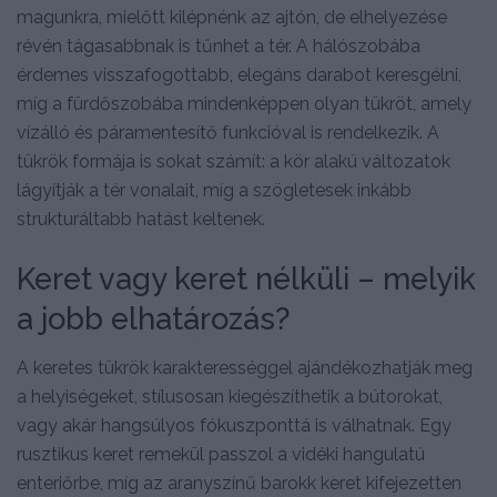
magunkra, mielőtt kilépnénk az ajtón, de elhelyezése
révén tágasabbnak is tűnhet a tér. A hálószobába
érdemes visszafogottabb, elegáns darabot keresgélni,
míg a fürdőszobába mindenképpen olyan tükröt, amely
vízálló és páramentesítő funkcióval is rendelkezik. A
tükrök formája is sokat számít: a kör alakú változatok
lágyítják a tér vonalait, míg a szögletesek inkább
strukturáltabb hatást keltenek.
Keret vagy keret nélküli – melyik
a jobb elhatározás?
A keretes tükrök karakterességgel ajándékozhatják meg
a helyiségeket, stílusosan kiegészíthetik a bútorokat,
vagy akár hangsúlyos fókuszponttá is válhatnak. Egy
rusztikus keret remekül passzol a vidéki hangulatú
enteriőrbe, míg az aranyszínű barokk keret kifejezetten