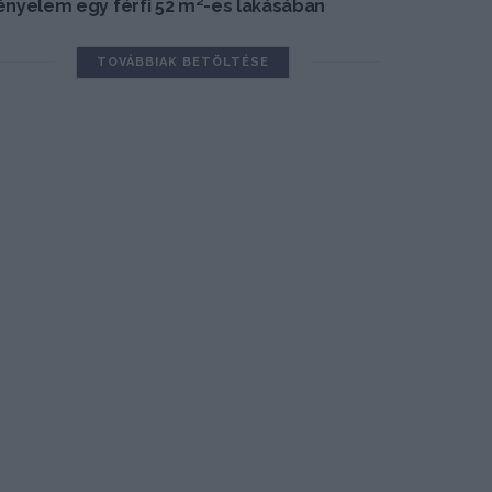
ényelem egy férfi 52 m²-es lakásában
TOVÁBBIAK BETÖLTÉSE