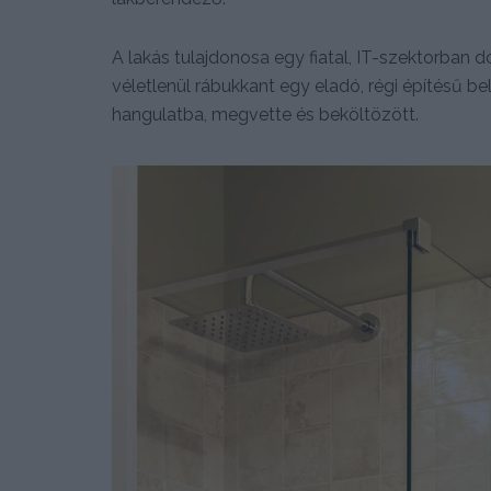
A lakás tulajdonosa egy fiatal, IT-szektorban do
véletlenül rábukkant egy eladó, régi építésű be
hangulatba, megvette és beköltözött.