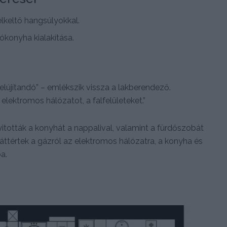
elkeltő hangsúlyokkal.
ókonyha kialakítása.
 felújítandó” – emlékszik vissza a lakberendező.
z elektromos hálózatot, a falfelületeket.”
yitották a konyhát a nappalival, valamint a fürdőszobát
áttértek a gázról az elektromos hálózatra, a konyha és
a.