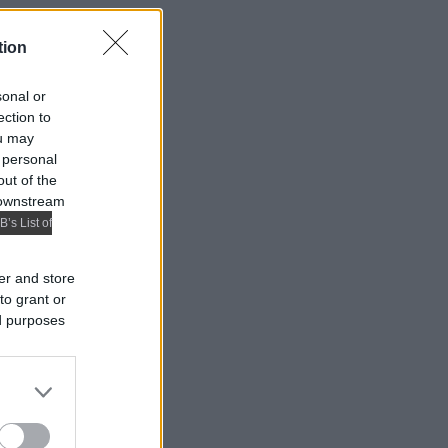
tion
sonal or
ection to
ou may
 personal
out of the
 downstream
B’s List of
er and store
to grant or
ed purposes