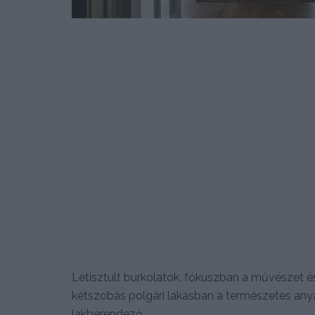
Letisztult burkolatok, fókuszban a művészet é
kétszobás polgári lakásban a természetes anya
lakberendező.