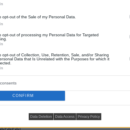
In
o opt-out of the Sale of my Personal Data.
In
to opt-out of processing my Personal Data for Targeted
ing.
In
o opt-out of Collection, Use, Retention, Sale, and/or Sharing
ersonal Data that Is Unrelated with the Purposes for which it
lected.
In
consents
CONFIRM
Data Deletion
Data Access
Privacy Policy
érései