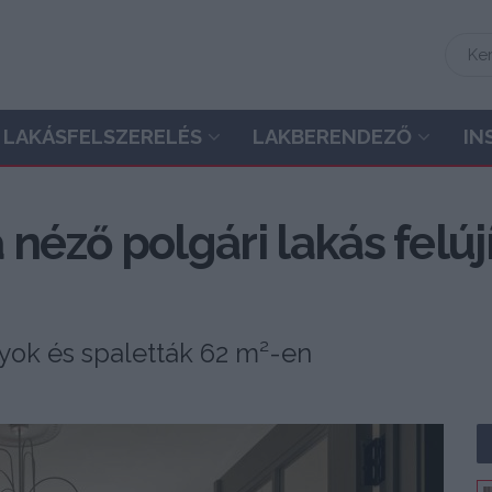
LAKÁSFELSZERELÉS
LAKBERENDEZŐ
IN
néző polgári lakás felújít
lyok és spaletták 62 m²-en