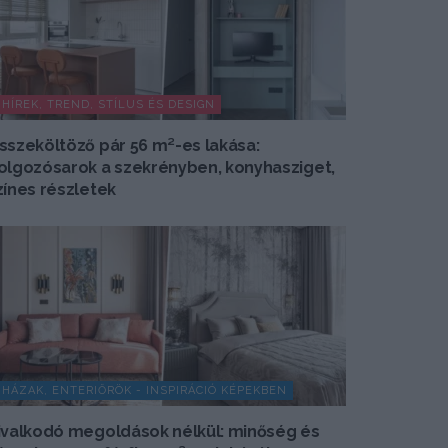
HÍREK, TREND, STÍLUS ÉS DESIGN
sszeköltöző pár 56 m²-es lakása:
olgozósarok a szekrényben, konyhasziget,
zínes részletek
HÁZAK, ENTERIŐRÖK - INSPIRÁCIÓ KÉPEKBEN
ivalkodó megoldások nélkül: minőség és