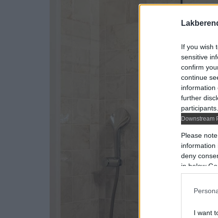
Lakberen
If you wish 
sensitive in
confirm you
continue se
information 
further disc
participants
Downstream P
Please note
information 
deny consent
in below Go
Persona
I want t