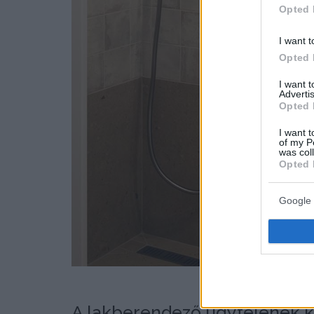
Opted 
I want t
Opted 
I want 
Advertis
Opted 
I want t
of my P
was col
Opted 
Google 
A lakberendező ügyfelének k