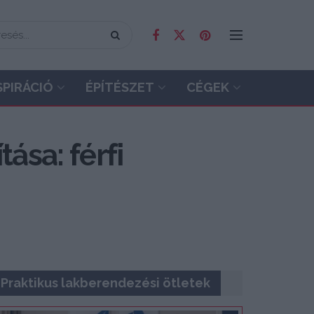
SPIRÁCIÓ
ÉPÍTÉSZET
CÉGEK
ása: férfi
Praktikus lakberendezési ötletek