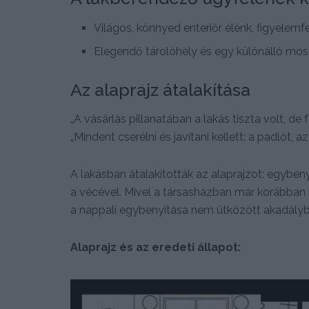
Világos, könnyed enteriőr élénk, figyelemf
Elegendő tárolóhely és egy különálló mos
Az alaprajz átalakítása
„A vásárlás pillanatában a lakás tiszta volt, de
„Mindent cserélni és javítani kellett: a padlót, a
A lakásban átalakították az alaprajzot: egyben
a vécével. Mivel a társasházban már korábban 
a nappali egybenyitása nem ütközött akadályb
Alaprajz és az eredeti állapot: