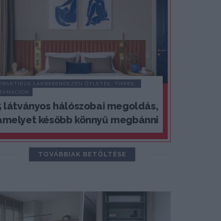
PRAKTIKUS LAKBERENDEZÉSI ÖTLETEK, TIPPEK, 
TANÁCSOK
5 látványos hálószobai megoldás,
amelyet később könnyű megbánni
TOVÁBBIAK BETÖLTÉSE