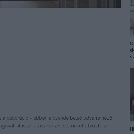
Ö
d
s
s a dekoráció – ebben a csende belső udvarra néző,
gokat, klasszikus és kortárs elemeket ötvözte a
H