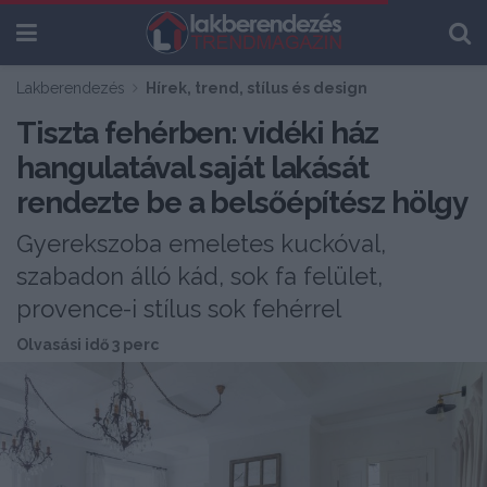
Lakberendezés
Hírek, trend, stílus és design
Tiszta fehérben: vidéki ház
hangulatával saját lakását
rendezte be a belsőépítész hölgy
Gyerekszoba emeletes kuckóval,
szabadon álló kád, sok fa felület,
provence-i stílus sok fehérrel
Olvasási idő 3 perc