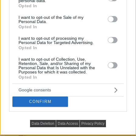
personal data.
grant or deny consent to Google and its third-party tags to
Opted In
use your data for below specified purposes in below Google
consent section.
I want to opt-out of the Sale of my
Personal Data.
Opted In
I want to opt-out of processing my
Personal Data for Targeted Advertising.
Opted In
I want to opt-out of Collection, Use,
Retention, Sale, and/or Sharing of my
Personal Data that Is Unrelated with the
Purposes for which it was collected.
Opted In
Google consents
CONFIRM
Data Deletion
Data Access
Privacy Policy