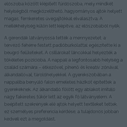
előszoba között kiépített fürdőszoba, mely mindkét
helyiségből megközelíthető, hagyományos ajtók helyett
magas, fémkeretes üvegajtókkal elválasztva. A
mellékhelyiség külön lett kiépítve, az előszobából nyílik.
A gerendák látványossá tették a mennyezetet, a
tervező fehérre festett padlóburkolattal egészítette ki a
beugró felületeket. A csillárokat láncokkal helyezték a
tökéletes pozícióba. A nappali a legfontosabb helyiség a
család számára – étkezővel, pihenő és kreatív zónával,
álkandallóval, tárolóhelyekkel. A gyerekszobában a
nappaliba benyúló falon emeletes házikót építettek a
gyerekeknek. Az álkandalló fölött egy ablakot imitáló
nagy fakeretes tükör lett az egyik fő látványelem. A
beépített szekrények elé ajtók helyett textileket tettek,
ez személyes preferencia kérdése, a tulajdonos jobban
kedveli ezt a megoldást.