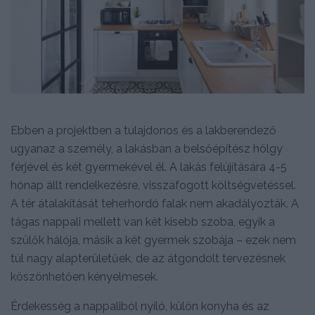
Ebben a projektben a tulajdonos és a lakberendező
ugyanaz a személy, a lakásban a belsőépítész hölgy
férjével és két gyermekével él. A lakás felújítására 4-5
hónap állt rendelkezésre, visszafogott költségvetéssel.
A tér átalakítását teherhordó falak nem akadályozták. A
tágas nappali mellett van két kisebb szoba, egyik a
szülők hálója, másik a két gyermek szobája – ezek nem
túl nagy alapterületűek, de az átgondolt tervezésnek
köszönhetően kényelmesek.
Érdekesség a nappaliból nyíló, külön konyha és az