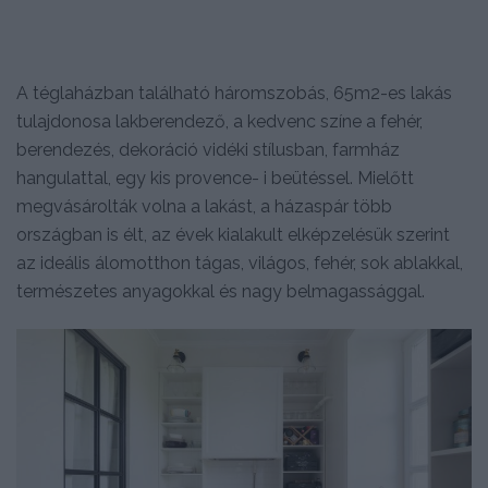
A téglaházban található háromszobás, 65m2-es lakás
tulajdonosa lakberendező, a kedvenc színe a fehér,
berendezés, dekoráció vidéki stílusban, farmház
hangulattal, egy kis provence- i beütéssel. Mielőtt
megvásárolták volna a lakást, a házaspár több
országban is élt, az évek kialakult elképzelésük szerint
az ideális álomotthon tágas, világos, fehér, sok ablakkal,
természetes anyagokkal és nagy belmagassággal.