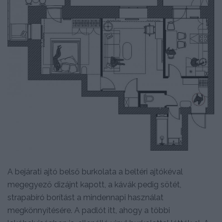
A bejárati ajtó belső burkolata a beltéri ajtókéval
megegyező dizájnt kapott, a kávák pedig sötét,
strapabíró borítást a mindennapi használat
megkönnyítésére. A padlót itt, ahogy a többi