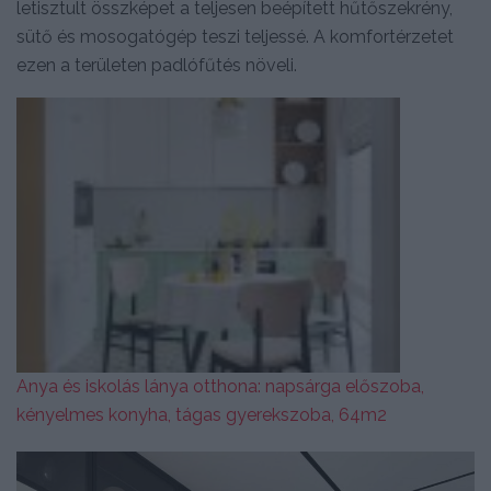
letisztult összképet a teljesen beépített hűtőszekrény,
sütő és mosogatógép teszi teljessé. A komfortérzetet
ezen a területen padlófűtés növeli.
Anya és iskolás lánya otthona: napsárga előszoba,
kényelmes konyha, tágas gyerekszoba, 64m2