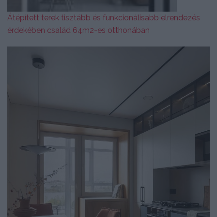
Átépített terek tisztább és funkcionálisabb elrendezés
érdekében család 64m2-es otthonában