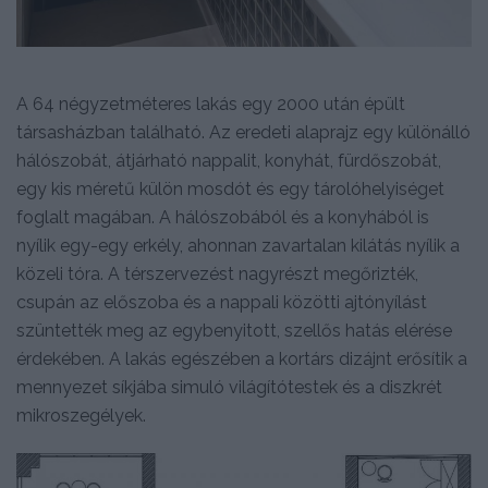
A 64 négyzetméteres lakás egy 2000 után épült
társasházban található. Az eredeti alaprajz egy különálló
hálószobát, átjárható nappalit, konyhát, fürdőszobát,
egy kis méretű külön mosdót és egy tárolóhelyiséget
foglalt magában. A hálószobából és a konyhából is
nyílik egy-egy erkély, ahonnan zavartalan kilátás nyílik a
közeli tóra. A térszervezést nagyrészt megőrizték,
csupán az előszoba és a nappali közötti ajtónyílást
szüntették meg az egybenyitott, szellős hatás elérése
érdekében. A lakás egészében a kortárs dizájnt erősítik a
mennyezet síkjába simuló világítótestek és a diszkrét
mikroszegélyek.