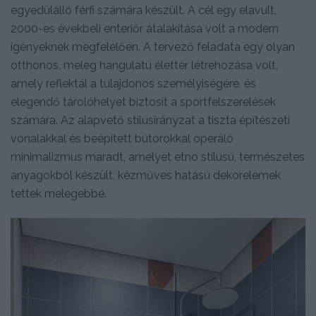
egyedülálló férfi számára készült. A cél egy elavult,
2000-es évekbeli enteriőr átalakítása volt a modern
igényeknek megfelelően. A tervező feladata egy olyan
otthonos, meleg hangulatú élettér létrehozása volt,
amely reflektál a tulajdonos személyiségére, és
elegendő tárolóhelyet biztosít a sportfelszerelések
számára. Az alapvető stílusirányzat a tiszta építészeti
vonalakkal és beépített bútorokkal operáló
minimalizmus maradt, amelyet etno stílusú, természetes
anyagokból készült, kézműves hatású dekorelemek
tettek melegebbé.