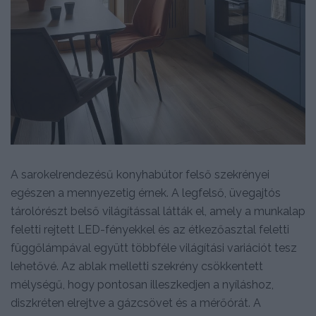
A sarokelrendezésű konyhabútor felső szekrényei
egészen a mennyezetig érnek. A legfelső, üvegajtós
tárolórészt belső világítással látták el, amely a munkalap
feletti rejtett LED-fényekkel és az étkezőasztal feletti
függőlámpával együtt többféle világítási variációt tesz
lehetővé. Az ablak melletti szekrény csökkentett
mélységű, hogy pontosan illeszkedjen a nyíláshoz,
diszkréten elrejtve a gázcsövet és a mérőórát. A