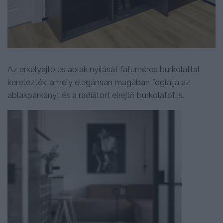
Az erkélyajtó és ablak nyílását fafurnéros burkolattal
keretezték, amely elegánsan magában foglalja az
ablakpárkányt és a radiátort elrejtő burkolatot is.