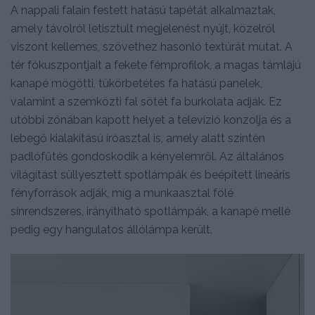
A nappali falain festett hatású tapétát alkalmaztak,
amely távolról letisztult megjelenést nyújt, közelről
viszont kellemes, szövethez hasonló textúrát mutat. A
tér fókuszpontjait a fekete fémprofilok, a magas támlájú
kanapé mögötti, tükörbetétes fa hatású panelek,
valamint a szemközti fal sötét fa burkolata adják. Ez
utóbbi zónában kapott helyet a televízió konzolja és a
lebegő kialakítású íróasztal is, amely alatt szintén
padlófűtés gondoskodik a kényelemről. Az általános
világítást süllyesztett spotlámpák és beépített lineáris
fényforrások adják, míg a munkaasztal fölé
sínrendszeres, irányítható spotlámpák, a kanapé mellé
pedig egy hangulatos állólámpa került.