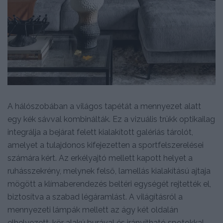
A hálószobában a világos tapétát a mennyezet alatt
egy kék sávval kombinálták. Ez a vizuális trükk optikailag
integrálja a bejárat felett kialakított galériás tárolót,
amelyet a tulajdonos kifejezetten a sportfelszerelései
számára kért. Az erkélyajtó mellett kapott helyet a
ruhásszekrény, melynek felső, lamellás kialakítású ajtaja
mögött a klímaberendezés beltéri egységét rejtették el,
biztosítva a szabad légáramlást. A világításról a
mennyezeti lámpák mellett az ágy két oldalán
elhelyezett, kör alakú burával és irányítható spotokkal