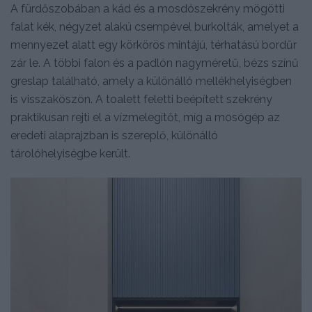
A fürdőszobában a kád és a mosdószekrény mögötti
falat kék, négyzet alakú csempével burkolták, amelyet a
mennyezet alatt egy körkörös mintájú, térhatású bordűr
zár le. A többi falon és a padlón nagyméretű, bézs színű
greslap található, amely a különálló mellékhelyiségben
is visszaköszön. A toalett feletti beépített szekrény
praktikusan rejti el a vízmelegítőt, míg a mosógép az
eredeti alaprajzban is szereplő, különálló
tárolóhelyiségbe került.