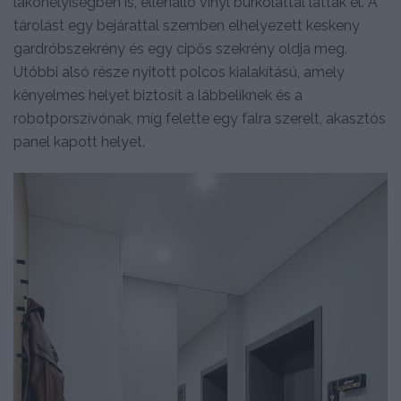
lakóhelyiségben is, ellenálló vinyl burkolattal látták el. A
tárolást egy bejárattal szemben elhelyezett keskeny
gardróbszekrény és egy cipős szekrény oldja meg.
Utóbbi alsó része nyitott polcos kialakítású, amely
kényelmes helyet biztosít a lábbeliknek és a
robotporszívónak, míg felette egy falra szerelt, akasztós
panel kapott helyet.