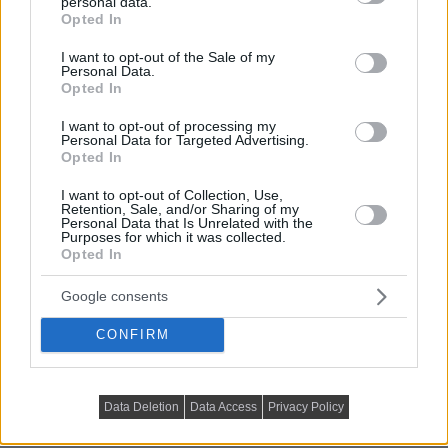
personal data.
grant or deny consent to Google and its third-party tags to
Opted In
use your data for below specified purposes in below Google
consent section.
I want to opt-out of the Sale of my
Personal Data.
Opted In
I want to opt-out of processing my
Personal Data for Targeted Advertising.
Opted In
I want to opt-out of Collection, Use,
Retention, Sale, and/or Sharing of my
Personal Data that Is Unrelated with the
Purposes for which it was collected.
Opted In
Google consents
CONFIRM
Data Deletion
Data Access
Privacy Policy