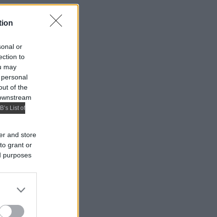
tion
sonal or
ection to
ou may
 personal
out of the
 downstream
B’s List of
er and store
to grant or
ed purposes