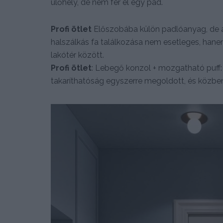
ülőhely, de nem fér el egy pad.
Profi ötlet
Előszobába külön padlóanyag, de az
halszálkás fa találkozása nem esetleges, hane
lakótér között.
Profi ötlet
: Lebegő konzol + mozgatható puff: a
takaríthatóság egyszerre megoldott, és közben 