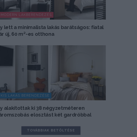
MODERN LAKBERENDEZÉS
gy lett a minimalista lakás barátságos: fiatal
ár új, 60 m²-es otthona
KIS LAKÁS BERENDEZÉSE
gy alakítottak ki 38 négyzetméteren
áromszobás elosztást két gardróbbal
TOVÁBBIAK BETÖLTÉSE