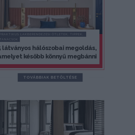
PRAKTIKUS LAKBERENDEZÉSI ÖTLETEK, TIPPEK, 
TANÁCSOK
5 látványos hálószobai megoldás,
amelyet később könnyű megbánni
TOVÁBBIAK BETÖLTÉSE