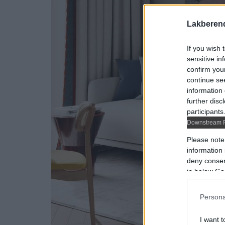
Lakberen
If you wish 
sensitive in
confirm you
continue se
information 
further disc
participants
Downstream P
Please note
information 
deny consent
in below Go
Persona
I want t