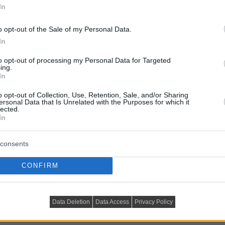
In
o opt-out of the Sale of my Personal Data.
In
to opt-out of processing my Personal Data for Targeted
ing.
egyértelmű: az előszobából rövid közlekedőn át nyílik
In
 helyet a háló, a fürdő pedig a kis alapterület ellenére
o opt-out of Collection, Use, Retention, Sale, and/or Sharing
szikus arányok és díszítőelemek (falpárkányok, kazettás
ersonal Data that Is Unrelated with the Purposes for which it
lected.
ített bútorzat „dolgozza össze” – ettől az enteriőr
In
érzet nélkül.
consents
önnyű közlekedés
CONFIRM
öntés: a mintás, világos csempe egy külön „fogadó”
és egyben kijelöli az előteret. A kis konzol lebegő
é pedig egy könnyen mozgatható ülőpuff került – ez a
Data Deletion
Data Access
Privacy Policy
den centi számít, és a cipőfelvételhez kell egy gyors