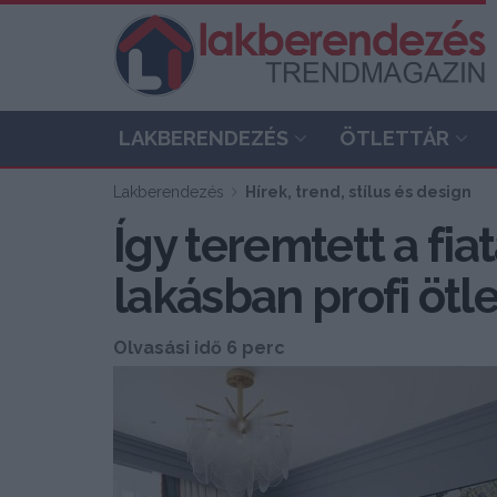
LAKBERENDEZÉS
ÖTLETTÁR
Lakberendezés
Hírek, trend, stílus és design
Így teremtett a fia
lakásban profi ötl
Olvasási idő 6 perc