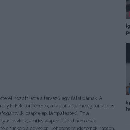
Í
p
etteret hozott létre a tervező egy fiatal párnak. A
Í
 mély kékek, törtfehérek, a fa parketta meleg tónusa és
h
 (fogantyúk, csaptelep, lámpatestek). Ez a
olyan eszköz, ami kis alapterületnél nem csak
kféle funkciója egyetlen, koherens rendszernek hasson.