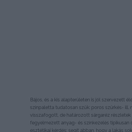
Bájos, és a kis alapterületen is jól szervezett él
színpaletta tudatosan szűk: poros szürkés- ill.
visszafogott, de határozott sárgaréz részletek
fegyelmezett anyag- és színkezelés tipikusan 
esztétikai kérdés: segít abban, hogy a lakás so