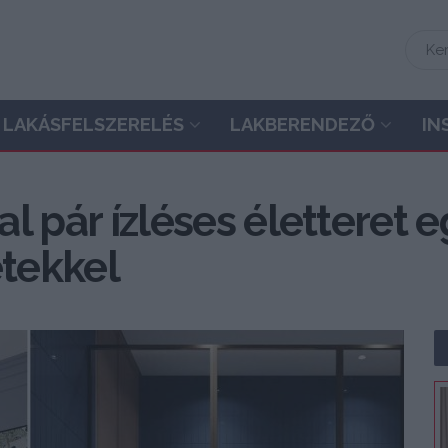
LAKÁSFELSZERELÉS
LAKBERENDEZŐ
IN
tal pár ízléses életteret 
etekkel